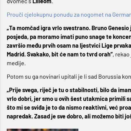
dvomeč s
Lilleom
.
Prouči cjelokupnu ponudu za nogomet na Germaniji
„Ta momčad igra vrlo svestrano. Bruno Genesio 
posjeda, pa moramo imati puno snage te koncentr
završio među prvih osam na ljestvici Lige prvaka,
Madrid. Svakako, bit će nam to tvrd orah”
, rekao
medije.
Potom su ga novinari upitali je li sad Borussia ko
„Prije svega, riječ je tu o stabilnosti, bilo da i
vrlo dobri, jer smo u ovih šest utakmica primili 
što mi se sviđa je to da nismo reaktivni, već pro
napredak. Zasad je sve dobro, ali možemo biti još