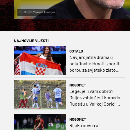
REUTERS/Teresa.kroeger
NAJNOVIJE VIJESTI
OSTALO
Nevjerojatna drama u
polufinalu: Hrvati izborili
borbu za svjetsko zlato
pred zagrebačkom
publikom
NOGOMET
Lege, je li vam dobro?
Osijek zabio šest komada
Rudešu u Velikoj Gorici i
gleda Hrvatsku s vrha
ljestvice!
NOGOMET
Rijeka novca u