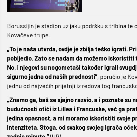
Borussijin je stadion uz jaku podršku s tribina te 
Kovačeve trupe.
„To je naša utvrda, ovdje je zbilja teško igrati. P
pobijedio. Zato se nadam da možemo iskoristiti t
No, i njegovi su nogometaši također igrali svugdj
sigurno jedna od naših prednosti”
, poručio je K
jednu od najvećih prijetnji iz redova tog francusk
„Znamo ga, baš se sjajno razvio, a i poznate su n
budućnosti otići iz Lillea i Francuske, već ga prat
jedina opasnost, a mi moramo iskoristiti svoje 
intenziteta. Stoga, od svakog svojeg igrača oček
zadnje minute.”
(HP)