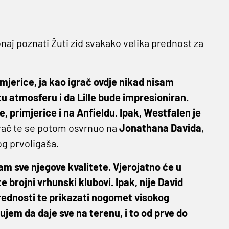
onaj poznati Žuti zid svakako velika prednost za
rimjerice, ja kao igrač ovdje nikad nisam
u atmosferu i da Lille bude impresioniran.
e, primjerice i na Anfieldu. Ipak, Westfalen je
ovač te se potom osvrnuo na
Jonathana Davida
,
og prvoligaša.
am sve njegove kvalitete. Vjerojatno će u
e brojni vrhunski klubovi. Ipak, nije David
prednosti te prikazati nogomet visokog
ujem da daje sve na terenu, i to od prve do