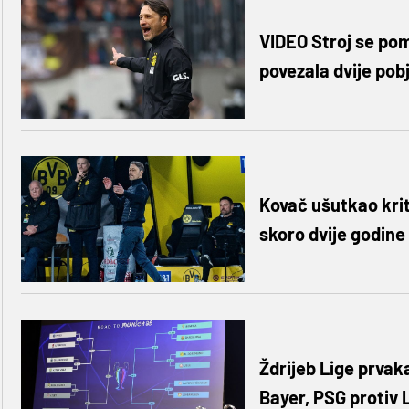
VIDEO Stroj se po
povezala dvije pob
Kovač ušutkao krit
skoro dvije godine
Ždrijeb Lige prvak
Bayer, PSG protiv 