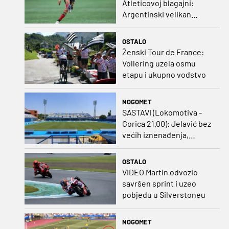
Atleticovoj blagajni:
Argentinski velikan
doveo Almadu i oborio
rekord lige
OSTALO
Ženski Tour de France:
Vollering uzela osmu
etapu i ukupno vodstvo
NOGOMET
SASTAVI (Lokomotiva -
Gorica 21.00): Jelavić bez
većih iznenađenja,
Carević u vatru gurnuo
klinca
OSTALO
VIDEO Martin odvozio
savršen sprint i uzeo
pobjedu u Silverstoneu
NOGOMET