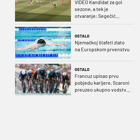
VIDEO Kandidat za gol
sezone, a tek je
otvaranje: Segečić
bombom probio West
Ham!
OSTALO
Njemačkoj štafeti zlato
na Europskom prvenstvu
OSTALO
Francuz upisao prvu
pobjedu karijere, Scaroni
preuzeo ukupno vodstvo
u Poljskoj