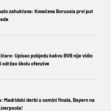
malo zahuktava: Kovačeva Borussia prvi put
jede
ičare: Upisao pobjedu kakvu BVB nije vidio
 i održao školu ofenzive
a: Madridski derbi u osmini finala, Bayern na
Liverpoola!