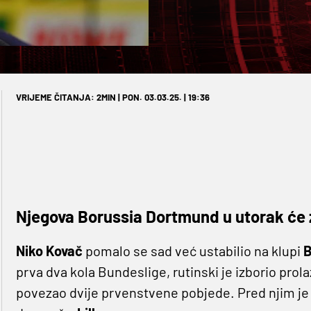
VRIJEME ČITANJA: 2MIN | PON. 03.03.25. | 19:36
Njegova Borussia Dortmund u utorak će z
Niko Kovač
pomalo se sad već ustabilio na klupi
B
prva dva kola Bundeslige, rutinski je izborio prol
povezao dvije prvenstvene pobjede. Pred njim je s