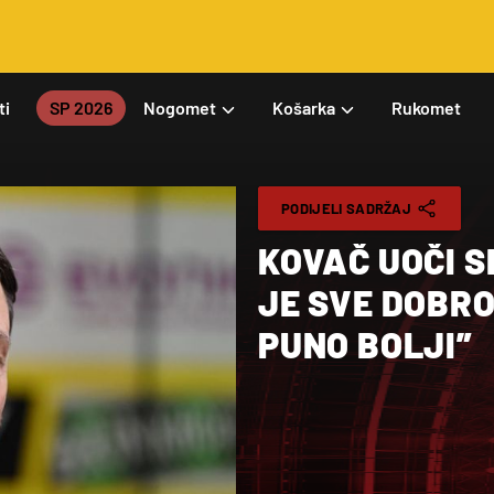
ti
SP 2026
Nogomet
Košarka
Rukomet
PODIJELI SADRŽAJ
KOVAČ UOČI S
JE SVE DOBRO,
PUNO BOLJI”