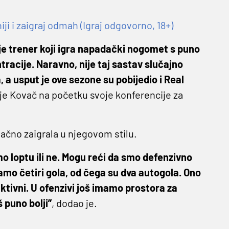
 i zaigraj odmah (Igraj odgovorno, 18+)
je trener koji igra napadački nogomet s puno
acije. Naravno, nije taj sastav slučajno
 a usput je ove sezone su pobijedio i Real
 je Kovač na početku svoje konferencije za
načno zaigrala u njegovom stilu.
mamo loptu ili ne. Mogu reći da smo defenzivno
samo četiri gola, od čega su dva autogola. Ono
aktivni. U ofenzivi još imamo prostora za
 puno bolji”
, dodao je.