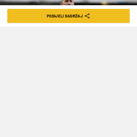
PODIJELI SADRŽAJ
REUTERS/Alessandro Garofalo
TUDOROV PREPOROD VERONE SE
NASTAVLJA, KALINIĆ ZABIJAO, JUVE
JEDVA DO PRVE POBJEDE (VIDEO)
VRIJEME ČITANJA: 3MIN | SRI. 22.09.21. | 20:51