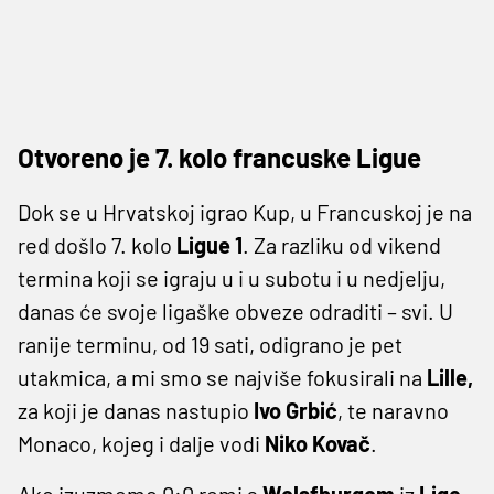
Otvoreno je 7. kolo francuske Ligue
Dok se u Hrvatskoj igrao Kup, u Francuskoj je na
red došlo 7. kolo
Ligue 1
. Za razliku od vikend
termina koji se igraju u i u subotu i u nedjelju,
danas će svoje ligaške obveze odraditi – svi. U
ranije terminu, od 19 sati, odigrano je pet
utakmica, a mi smo se najviše fokusirali na
Lille,
za koji je danas nastupio
Ivo Grbić
, te naravno
Monaco, kojeg i dalje vodi
Niko Kovač
.
Ako izuzmemo 0:0 remi s
Wolsfburgom
iz
Lige