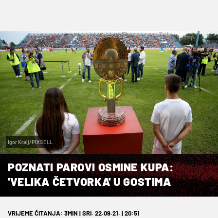
Igor Kralj/PIXSELL
POZNATI PAROVI OSMINE KUPA:
'VELIKA ČETVORKA' U GOSTIMA
VRIJEME ČITANJA: 3MIN | SRI. 22.09.21. | 20:51