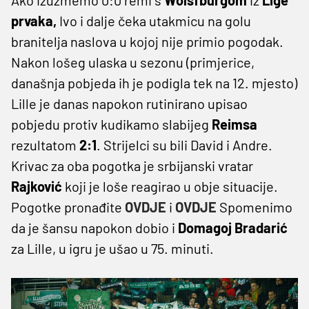
prvaka,
Ivo i dalje čeka utakmicu na golu
branitelja naslova u kojoj nije primio pogodak.
Nakon lošeg ulaska u sezonu (primjerice,
današnja pobjeda ih je podigla tek na 12. mjesto)
Lille je danas napokon rutinirano upisao
pobjedu protiv kudikamo slabijeg
Reimsa
rezultatom
2:1
. Strijelci su bili David i Andre.
Krivac za oba pogotka je srbijanski vratar
Rajković
koji je loše reagirao u obje situacije.
Pogotke pronađite
OVDJE
i
OVDJE
Spomenimo
da je šansu napokon dobio i
Domagoj Bradarić
za Lille, u igru je ušao u 75. minuti.