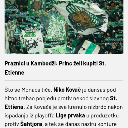
Praznici u Kambodži: Princ želi kupiti St.
Etienne
Što se Monaca tiče,
Niko Kovač
je dansas pod
hitno trebao pobjedu protiv nekoć slavnog
St.
Ettiena
. Za Kovača je sve krenulo nizbrdo nakon
ispadanja iz playoffa
Lige prvaka
u produžetku
protiv
Šahtjora
, a tek se danas naziru konture