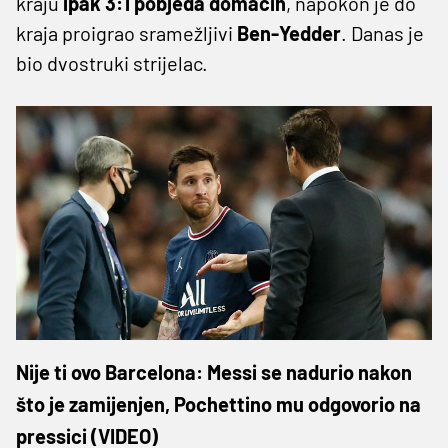
kraju
ipak 3:1 pobjeda domaćih
, napokon je do
kraja proigrao sramežljivi
Ben-Yedder
. Danas je
bio dvostruki strijelac.
Nije ti ovo Barcelona: Messi se nadurio nakon
što je zamijenjen, Pochettino mu odgovorio na
pressici (VIDEO)