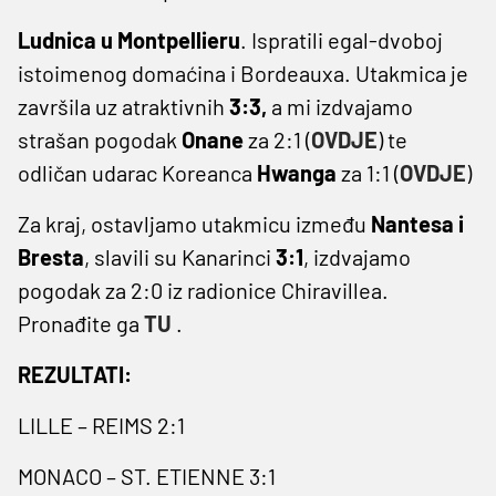
Ludnica u Montpellieru
. Ispratili egal-dvoboj
istoimenog domaćina i Bordeauxa. Utakmica je
završila uz atraktivnih
3:3,
a mi izdvajamo
strašan pogodak
Onane
za 2:1 (
OVDJE
) te
odličan udarac Koreanca
Hwanga
za 1:1 (
OVDJE
)
Za kraj, ostavljamo utakmicu između
Nantesa i
Bresta
, slavili su Kanarinci
3:1
, izdvajamo
pogodak za 2:0 iz radionice Chiravillea.
Pronađite ga
TU
.
REZULTATI:
LILLE – REIMS 2:1
MONACO – ST. ETIENNE 3:1