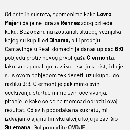
Od ostalih susreta, spomenimo kako
Lovro
Maje
r i dalje ne igra za
Rennes
zbog ozljede
kuka. Bez obzira na izostanak skupog veznjaka
kojeg su kupili od
Dinama
, ali i prodaju
Camavinge u Real, domaćin je danas upisao
6:0
pobjedu protiv novog prvoligaša
Clermonta.
Iako su napucali gol razliku u svoju korist, i dalje
su s ovom pobjedom tek deseti, uz ukupnu gol
razliku 9:8. Clermont je pak mimo svih
očekivanja startao mimo svih očekivanja,
pitanje je kako će se na momčad odraziti ovaj
rezultat. Od svih pogodaka na susretu, mi
izdvajamo sjajnu timsku akciju koju je završio
Sulemana
. Gol pronađite
OVDJE.