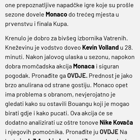
one prepoznatljive napadčke igre koje su prošle
sezone dovele
Monaco
do trećeg mjesta u
prvenstvu i finala Kupa.
Krenulo je dobro za bivšeg izbornika Vatrenih.
Kneževinu je vodstvo doveo
Kevin Volland
u 28.
minuti. Nakon jalovog ulaska u sezonu, napokon
dobra momčadska akcija
Monaca
i siguran
pogodak. Pronađite ga
OVDJE.
Prednost je jako
brzo anulirana od strane gostiju. Monaco opet
ima problema s obranom, nevjerojatno je
gledati kako su ostavili Bouangu koji je mogao
birati gdje i kako pucati. Ova akcija će se
dodatno analizirati uz oštre tonove
Nike Kovača
i njegovih pomoćnika. Pronađite ju
OVDJE
Na