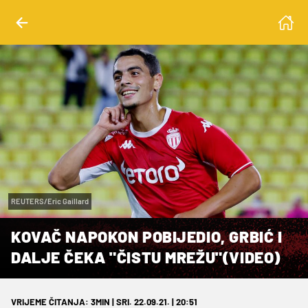
REUTERS/Eric Gaillard
KOVAČ NAPOKON POBIJEDIO, GRBIĆ I
DALJE ČEKA "ČISTU MREŽU"(VIDEO)
VRIJEME ČITANJA: 3MIN | SRI. 22.09.21. | 20:51