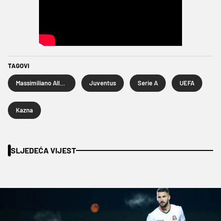
TAGOVI
Massimiliano Allegri
Juventus
Serie A
UEFA
Kazna
SLJEDEĆA VIJEST