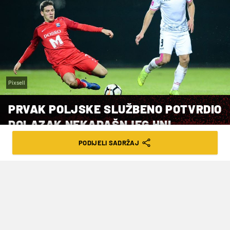
Pixsell
PRVAK POLJSKE SLUŽBENO POTVRDIO
DOLAZAK NEKADAŠNJEG HNL
TOPNIKA
PODIJELI SADRŽAJ
VRIJEME ČITANJA: 2MIN | UTO. 23.05.23. | 13:28