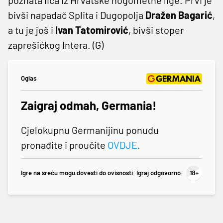
bivši napadač Splita i Dugopolja
Dražen Bagarić
,
a tu je još i
Ivan Tatomirović
, bivši stoper
zaprešićkog Intera. (G)
Oglas
Zaigraj odmah, Germania!
Cjelokupnu Germanijinu ponudu
pronađite i proučite
OVDJE
.
Igre na sreću mogu dovesti do ovisnosti. Igraj odgovorno.