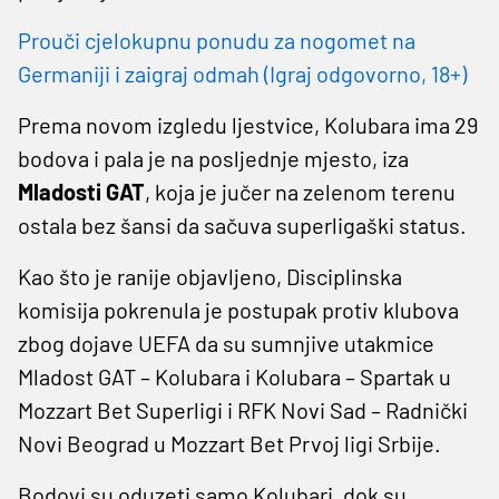
Prouči cjelokupnu ponudu za nogomet na
Germaniji i zaigraj odmah (Igraj odgovorno, 18+)
Prema novom izgledu ljestvice, Kolubara ima 29
bodova i pala je na posljednje mjesto, iza
Mladosti GAT
, koja je jučer na zelenom terenu
ostala bez šansi da sačuva superligaški status.
Kao što je ranije objavljeno, Disciplinska
komisija pokrenula je postupak protiv klubova
zbog dojave UEFA da su sumnjive utakmice
Mladost GAT – Kolubara i Kolubara – Spartak u
Mozzart Bet Superligi i RFK Novi Sad – Radnički
Novi Beograd u Mozzart Bet Prvoj ligi Srbije.
Bodovi su oduzeti samo Kolubari, dok su