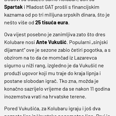
Spartak
i Mladost GAT prošli s financijskim
kaznama od po tri milijuna srpskih dinara, što je
nešto više od
25 tisuća eura
.
Ova vijest posebno je zanimljiva zato što dres
Kolubare nosi
Ante Vukušić
. Popularni „sinjski
dijamant“ ove je sezone zabio četiri pogotka, a s
obzirom na to da će momčad iz Lazarevca
sigurno u niži rang, izgledno je da Vukušić ne
produži ugovor koji mu traje do kraja lipnja i
postane slobodan igrač. Tko zna, možda je
konačno sazrijelo vrijeme da se nakon 11 godina
inozemstva vrati na hrvatske terene.
Pored Vukušića, za Kolubaru igraju i još dva
poznata lica iz Hrvatske nogometne lige. Prvi je