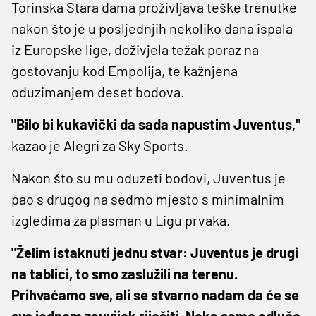
Torinska Stara dama proživljava teške trenutke
nakon što je u posljednjih nekoliko dana ispala
iz Europske lige, doživjela težak poraz na
gostovanju kod Empolija, te kažnjena
oduzimanjem deset bodova.
"Bilo bi kukavički da sada napustim Juventus,"
kazao je Alegri za Sky Sports.
Nakon što su mu oduzeti bodovi, Juventus je
pao s drugog na sedmo mjesto s minimalnim
izgledima za plasman u Ligu prvaka.
"Želim istaknuti jednu stvar: Juventus je drugi
na tablici, to smo zaslužili na terenu.
Prihvaćamo sve, ali se stvarno nadam da će se
ovo jednom zauvijek riješiti. Neka samo odluče