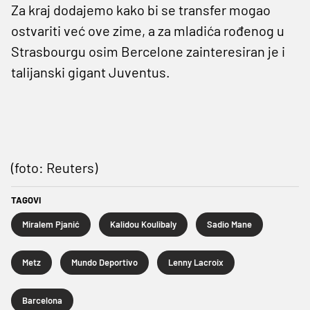
Za kraj dodajemo kako bi se transfer mogao
ostvariti već ove zime, a za mladića rođenog u
Strasbourgu osim Bercelone zainteresiran je i
talijanski gigant Juventus.
(foto: Reuters)
TAGOVI
Miralem Pjanić
Kalidou Koulibaly
Sadio Mane
Metz
Mundo Deportivo
Lenny Lacroix
Barcelona