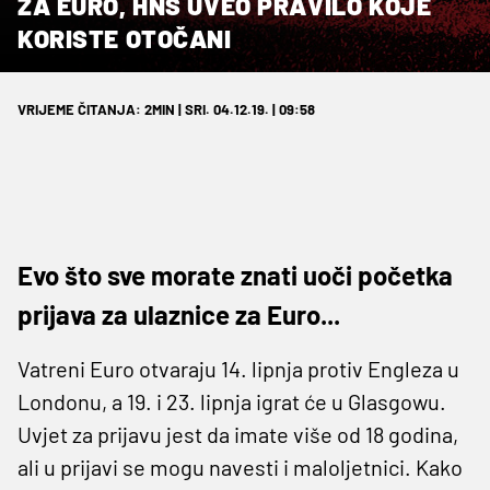
ZA EURO, HNS UVEO PRAVILO KOJE
KORISTE OTOČANI
VRIJEME ČITANJA: 2MIN | SRI. 04.12.19. | 09:58
Evo što sve morate znati uoči početka
prijava za ulaznice za Euro...
Vatreni Euro otvaraju 14. lipnja protiv Engleza u
Londonu, a 19. i 23. lipnja igrat će u Glasgowu.
Uvjet za prijavu jest da imate više od 18 godina,
ali u prijavi se mogu navesti i maloljetnici. Kako