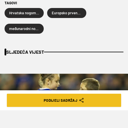
TAGOVI
Hrvatska nogometna reprezentacija
Europsko prvenstvo u nogometu 2020
međunarodni nogomet
SLJEDEĆA VIJEST
PODIJELI SADRŽAJ