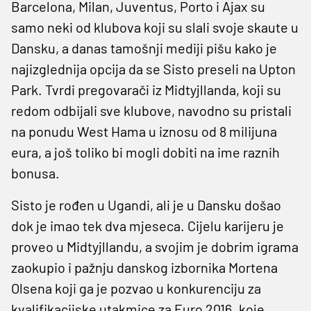
Barcelona, Milan, Juventus, Porto i Ajax su
samo neki od klubova koji su slali svoje skaute u
Dansku, a danas tamošnji mediji pišu kako je
najizglednija opcija da se Sisto preseli na Upton
Park. Tvrdi pregovarači iz Midtyjllanda, koji su
redom odbijali sve klubove, navodno su pristali
na ponudu West Hama u iznosu od 8 milijuna
eura, a još toliko bi mogli dobiti na ime raznih
bonusa.
Sisto je rođen u Ugandi, ali je u Dansku došao
dok je imao tek dva mjeseca. Cijelu karijeru je
proveo u Midtyjllandu, a svojim je dobrim igrama
zaokupio i pažnju danskog izbornika Mortena
Olsena koji ga je pozvao u konkurenciju za
kvalifikacijske utakmice za Euro 2016. koje