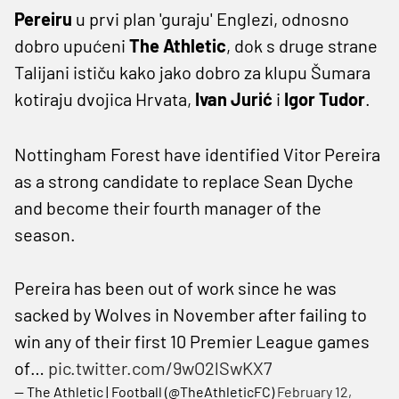
Pereiru
u prvi plan 'guraju' Englezi, odnosno
dobro upućeni
The Athletic
, dok s druge strane
Talijani ističu kako jako dobro za klupu Šumara
kotiraju dvojica Hrvata,
Ivan Jurić
i
Igor Tudor
.
Nottingham Forest have identified Vitor Pereira
as a strong candidate to replace Sean Dyche
and become their fourth manager of the
season.
Pereira has been out of work since he was
sacked by Wolves in November after failing to
win any of their first 10 Premier League games
of…
pic.twitter.com/9wO2lSwKX7
— The Athletic | Football (@TheAthleticFC)
February 12,