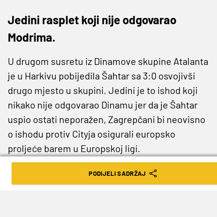
Jedini rasplet koji nije odgovarao
Modrima.
U drugom susretu iz Dinamove skupine Atalanta
je u Harkivu pobijedila Šahtar sa 3:0 osvojivši
drugo mjesto u skupini. Jedini je to ishod koji
nikako nije odgovarao Dinamu jer da je Šahtar
uspio ostati neporažen, Zagrepčani bi neovisno
o ishodu protiv Cityja osigurali europsko
proljeće barem u Europskoj ligi.
Atalanta je povela u 68. minuti golom Timothyja
PODIJELI SADRŽAJ
Castagnea koji je zabio, a nakon toga je sudac
konzultirao VAR te na kraju ipak presudio u
korist Talijana.