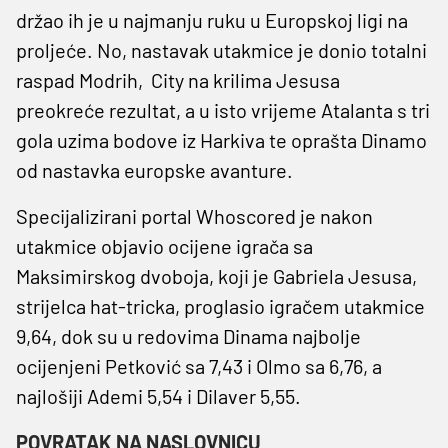
držao ih je u najmanju ruku u Europskoj ligi na
proljeće. No, nastavak utakmice je donio totalni
raspad Modrih, City na krilima Jesusa
preokreće rezultat, a u isto vrijeme Atalanta s tri
gola uzima bodove iz Harkiva te oprašta Dinamo
od nastavka europske avanture.
Specijalizirani portal Whoscored je nakon
utakmice objavio ocijene igrača sa
Maksimirskog dvoboja, koji je Gabriela Jesusa,
strijelca hat-tricka, proglasio igračem utakmice
9,64, dok su u redovima Dinama najbolje
ocijenjeni Petković sa 7,43 i Olmo sa 6,76, a
najlošiji Ademi 5,54 i Dilaver 5,55.
POVRATAK NA NASLOVNICU