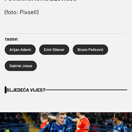
(foto: Pixsell)
TAGOVI
Arijan Ademi
Emir Dilaver
Bruno Petković
Gabriel Jesus
SLJEDEĆA VIJEST