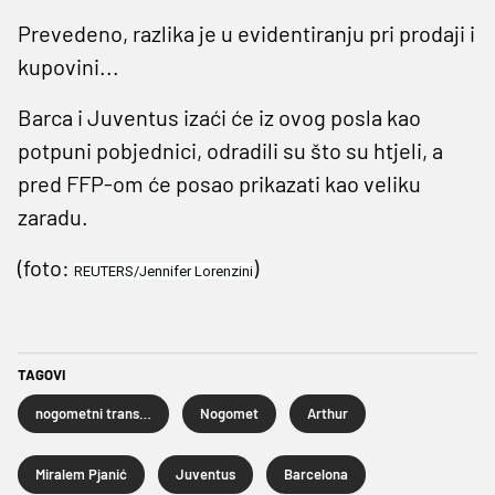
Prevedeno, razlika je u evidentiranju pri prodaji i
kupovini...
Barca i Juventus izaći će iz ovog posla kao
potpuni pobjednici, odradili su što su htjeli, a
pred FFP-om će posao prikazati kao veliku
zaradu.
(foto:
)
REUTERS/Jennifer Lorenzini
TAGOVI
nogometni transferi
Nogomet
Arthur
Miralem Pjanić
Juventus
Barcelona