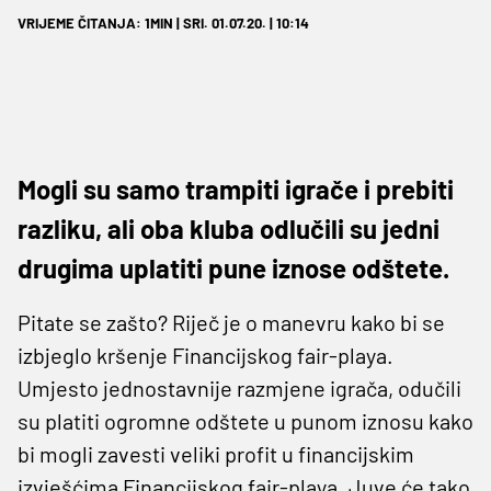
VRIJEME ČITANJA: 1MIN | SRI. 01.07.20. | 10:14
Mogli su samo trampiti igrače i prebiti
razliku, ali oba kluba odlučili su jedni
drugima uplatiti pune iznose odštete.
Pitate se zašto? Riječ je o manevru kako bi se
izbjeglo kršenje Financijskog fair-playa.
Umjesto jednostavnije razmjene igrača, odučili
su platiti ogromne odštete u punom iznosu kako
bi mogli zavesti veliki profit u financijskim
izvješćima Financijskog fair-playa. Juve će tako