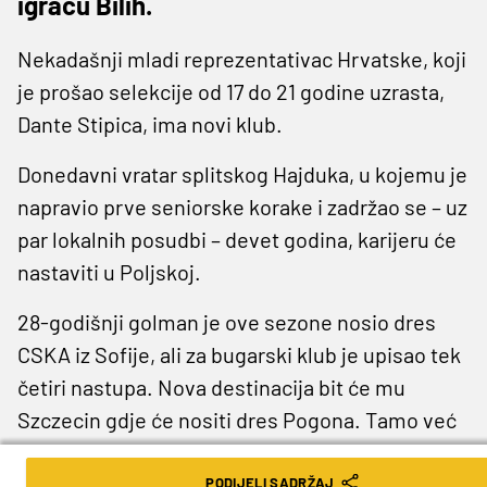
igraču Bilih.
Nekadašnji mladi reprezentativac Hrvatske, koji
je prošao selekcije od 17 do 21 godine uzrasta,
Dante Stipica, ima novi klub.
Donedavni vratar splitskog Hajduka, u kojemu je
napravio prve seniorske korake i zadržao se – uz
par lokalnih posudbi – devet godina, karijeru će
nastaviti u Poljskoj.
28-godišnji golman je ove sezone nosio dres
CSKA iz Sofije, ali za bugarski klub je upisao tek
četiri nastupa. Nova destinacija bit će mu
Szczecin gdje će nositi dres Pogona. Tamo već
igra jedna bivši igrač 'Bilih', a riječ je o Zvonimiru
Kožulju, koji je proglašen najboljim igračem
PODIJELI SADRŽAJ