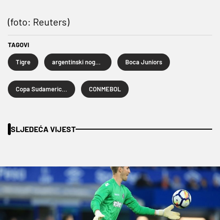
(foto: Reuters)
TAGOVI
Tigre
argentinski nogomet
Boca Juniors
Copa Sudamericana
CONMEBOL
SLJEDEĆA VIJEST