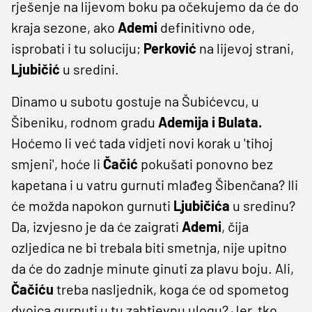
rješenje na lijevom boku pa očekujemo da će do
kraja sezone, ako
Ademi
definitivno ode,
isprobati i tu soluciju;
Perković
na lijevoj strani,
Ljubičić
u sredini.
Dinamo u subotu gostuje na Šubićevcu, u
Šibeniku, rodnom gradu
Ademija i Bulata.
Hoćemo li već tada vidjeti novi korak u 'tihoj
smjeni', hoće li
Čačić
pokušati ponovno bez
kapetana i u vatru gurnuti mlađeg Šibenčana? Ili
će možda napokon gurnuti
Ljubičića
u sredinu?
Da, izvjesno je da će zaigrati
Ademi
, čija
ozljedica ne bi trebala biti smetnja, nije upitno
da će do zadnje minute ginuti za plavu boju. Ali,
Čačiću
treba nasljednik, koga će od spometog
dvojca gurnuti u tu zahtjevnu ulogu? Jer, tko