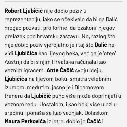
Robert Ljubičić
nije dobio poziv u
reprezentaciju, iako se očekivalo da bi ga Dalić
mogao pozvati, pro forme, da 'ozakoni' njegov
prelazak pod hrvatsku zastavu. No, razlog što
nije dobio poziv vjerojatno je i taj što
Dalić
ne
vidi
Ljubičića
kao lijevog beka, već ga je 'oteo'
Austriji da bi s njim Hrvatska računala kao
veznim igračem.
Ante Čačić
svoju ideju,
Ljubičića
na lijevom boku, smatra velebnim
izumom, međutim, jasno je i Dinamovom
treneru da
Ljubičić
puno više može doprinijeti u
veznom redu. Uostalom, i kao bek, više ulazi u
sredinu i ponaša se kao veznjak. Dolaskom
Maura Perkovića
iz Istre, dobio je
Čačić
i