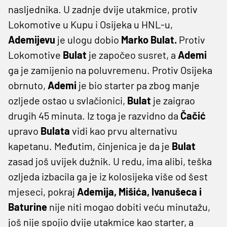
nasljednika. U zadnje dvije utakmice, protiv
Lokomotive u Kupu i Osijeka u HNL-u,
Ademijevu
je ulogu dobio
Marko Bulat.
Protiv
Lokomotive
Bulat
je započeo susret, a
Ademi
ga je zamijenio na poluvremenu. Protiv Osijeka
obrnuto,
Ademi
je bio starter pa zbog manje
ozljede ostao u svlačionici,
Bulat
je zaigrao
drugih 45 minuta. Iz toga je razvidno da
Čačić
upravo
Bulata
vidi kao prvu alternativu
kapetanu. Međutim, činjenica je da je
Bulat
zasad još uvijek dužnik. U redu, ima alibi, teška
ozljeda izbacila ga je iz kolosijeka više od šest
mjeseci, pokraj
Ademija, Mišića, Ivanušeca i
Baturine
nije niti mogao dobiti veću minutažu,
još nije spojio dvije utakmice kao starter, a