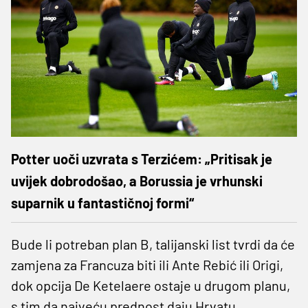
Potter uoči uzvrata s Terzićem: „Pritisak je
uvijek dobrodošao, a Borussia je vrhunski
suparnik u fantastičnoj formi“
Bude li potreban plan B, talijanski list tvrdi da će
zamjena za Francuza biti ili Ante Rebić ili Origi,
dok opcija De Ketelaere ostaje u drugom planu,
s tim da najveću prednost daju Hrvatu.