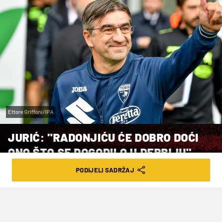
Ettore Griffoni/IPA
JURIĆ: "RADONJIĆU ĆE DOBRO DOĆI
ONO ŠTO SE DOGODILO U DERBIJU"
PODIJELI SADRŽAJ
VRIJEME ČITANJA: 3MIN | UTO. 07.03.23. | 10:30