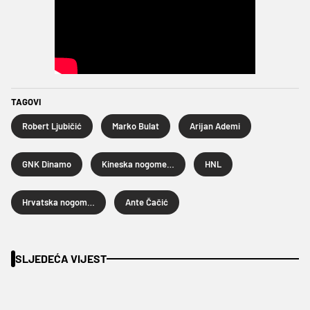
TAGOVI
Robert Ljubičić
Marko Bulat
Arijan Ademi
GNK Dinamo
Kineska nogometna liga
HNL
Hrvatska nogometna liga
Ante Čačić
SLJEDEĆA VIJEST