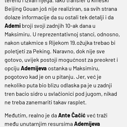
Beijing Gouan još nije realiziran, sa svih strana
dolaze informacije da su ostali tek detalji i da
Ademi
broji svoji zadnjih 10-ak dana u
Maksimiru. U reprezentativnoj stanci, odnosno,
nakon utakmice s Rijekom 19.ožujka trebao bi
poletjeti za Peking. Naravno, dok nije sve
gotovo, uvijek postoji mogućnost za preokret i
opciju
Ademijeva
ostanka u Maksimiru,
pogotovo kad je on u pitanju. Jer, već je
nekoliko puta bio blizu odlaska pa je u zadnji
tren bacio sidro u svlačionici pod jugom, nikad
ne treba zanemariti takav rasplet.
Međutim, realno je da
Ante Čačić
već traži
među unutarnjim resursima
Ademijeva