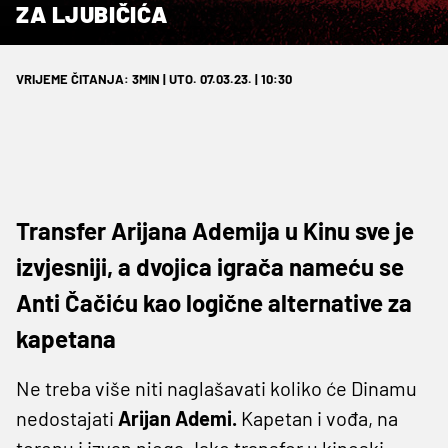
ZA LJUBIČIĆA
VRIJEME ČITANJA: 3MIN | UTO. 07.03.23. | 10:30
Transfer Arijana Ademija u Kinu sve je
izvjesniji, a dvojica igrača nameću se
Anti Čačiću kao logične alternative za
kapetana
Ne treba više niti naglašavati koliko će Dinamu
nedostajati
Arijan Ademi.
Kapetan i vođa, na
terenu i izvan njega. Iako transfer u kineski