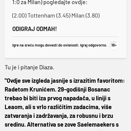
1:0 za Milan) pogledajte ovdje:
(2.00) Tottenham (3.45) Milan (3.80)
ODIGRAJ ODMAH!
Igre na sreću mogu dovesti do ovisnosti. Igraj odgovorno.
Tu je i pitanje Diaza.
"Ovdje sve izgleda jasnije s izrazitim favoritom:
Radetom Krunićem. 29-godišnji Bosanac
trebao bi biti iza prvog napadača, u liniji s
Leaom, ali s vrlo različitim zadacima, više
zatvaranja i zadržavanja, za robusnu i brzu
sredinu. Alternativa se zove Saelemaekers s