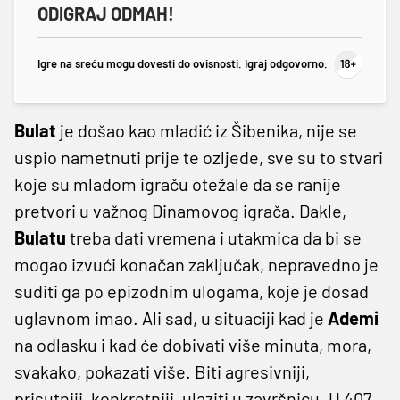
ODIGRAJ ODMAH!
Igre na sreću mogu dovesti do ovisnosti. Igraj odgovorno.
Bulat
je došao kao mladić iz Šibenika, nije se
uspio nametnuti prije te ozljede, sve su to stvari
koje su mladom igraču otežale da se ranije
pretvori u važnog Dinamovog igrača. Dakle,
Bulatu
treba dati vremena i utakmica da bi se
mogao izvući konačan zaključak, nepravedno je
suditi ga po epizodnim ulogama, koje je dosad
uglavnom imao. Ali sad, u situaciji kad je
Ademi
na odlasku i kad će dobivati više minuta, mora,
svakako, pokazati više. Biti agresivniji,
prisutniji, konkretniji, ulaziti u završnicu. U 407