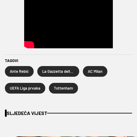
TAGOVI
Ante Rebić
La Gazzetta dello Sport
AC Milan
UEFA Liga prvaka
Tottenham
SLJEDEĆA VIJEST