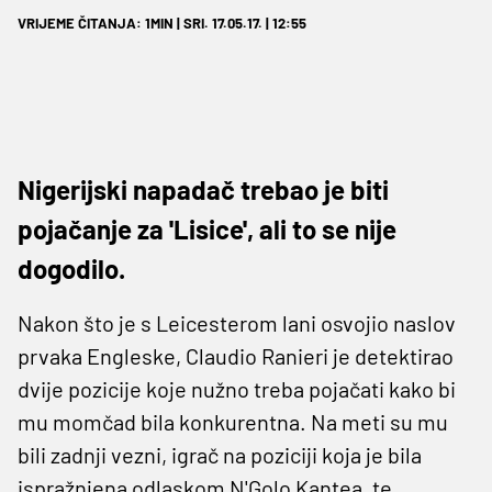
VRIJEME ČITANJA: 1MIN | SRI. 17.05.17. | 12:55
Nigerijski napadač trebao je biti
pojačanje za 'Lisice', ali to se nije
dogodilo.
Nakon što je s Leicesterom lani osvojio naslov
prvaka Engleske, Claudio Ranieri je detektirao
dvije pozicije koje nužno treba pojačati kako bi
mu momčad bila konkurentna. Na meti su mu
bili zadnji vezni, igrač na poziciji koja je bila
ispražnjena odlaskom N'Golo Kantea, te