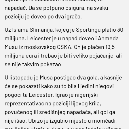
napadač. Da se potpuno osigura, na svaku
poziciju je doveo po dva igrača.
Uz Islama Slimanija, kojeg je Sportingu platio 30
milijuna, Leicester je u napad doveo i Ahmeda
Musu iz moskovskog CSKA. On je plaćen 19,5
milijuna eura i trebao je biti veliko pojačanje, ali
se nije takvim pokazao.
U listopadu je Musa postigao dva gola, a kasnije
će se pokazati kako su to bila i jedini njegovi
pogoci ta Leicester. Igrao je nigerijski
reprezentativac na poziciji lijevog krila,
povučenog ili središnjeg napadača, ali gol ga
nije išao. Ubrzo je izgubio mjesto u momčadi,
sve češće ulazio s klupe, a u posljednje vrijeme