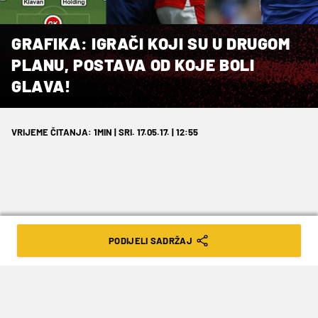
GRAFIKA: IGRAČI KOJI SU U DRUGOM
PLANU, POSTAVA OD KOJE BOLI
GLAVA!
VRIJEME ČITANJA: 1MIN | SRI. 17.05.17. | 12:55
Zanimljiva je lista igrača koji ove
PODIJELI SADRŽAJ
sezone nisu bili u početnim postavama
u svojim momčadima na Otoku.