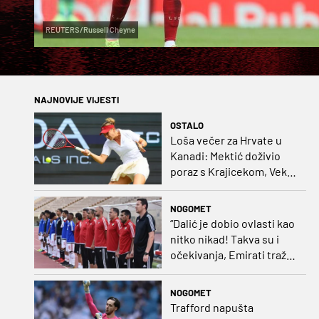
REUTERS/Russell Cheyne
NAJNOVIJE VIJESTI
OSTALO
Loša večer za Hrvate u
Kanadi: Mektić doživio
poraz s Krajicekom, Vekić
poražena u paru sa
Sakkari
NOGOMET
“Dalić je dobio ovlasti kao
nitko nikad! Takva su i
očekivanja, Emirati traže
i veliki rezultat!“
NOGOMET
Trafford napušta