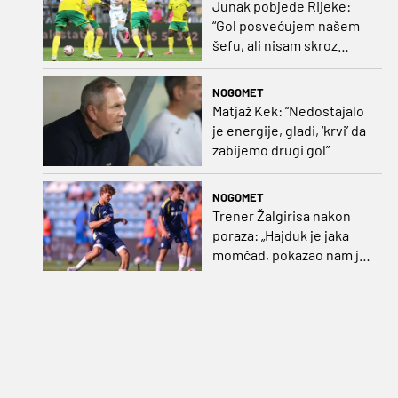
Junak pobjede Rijeke:
“Gol posvećujem našem
šefu, ali nisam skroz
zadovoljan, trebali smo
pobijediti s dva, tri gola
NOGOMET
razlike”
Matjaž Kek: “Nedostajalo
je energije, gladi, ‘krvi’ da
zabijemo drugi gol”
NOGOMET
Trener Žalgirisa nakon
poraza: „Hajduk je jaka
momčad, pokazao nam je
kako se igra nogomet”