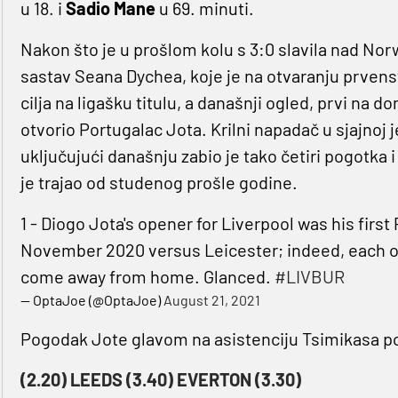
u 18. i
Sadio Mane
u 69. minuti.
Nakon što je u prošlom kolu s 3:0 slavila nad N
sastav Seana Dychea, koje je na otvaranju prvens
cilja na ligašku titulu, a današnji ogled, prvi n
otvorio Portugalac Jota. Krilni napadač u sjajnoj 
uključujući današnju zabio je tako četiri pogotka i
je trajao od studenog prošle godine.
1 - Diogo Jota's opener for Liverpool was his firs
November 2020 versus Leicester; indeed, each of 
come away from home. Glanced.
#LIVBUR
— OptaJoe (@OptaJoe)
August 21, 2021
Pogodak Jote glavom na asistenciju Tsimikasa p
(2.20) LEEDS (3.40) EVERTON (3.30)