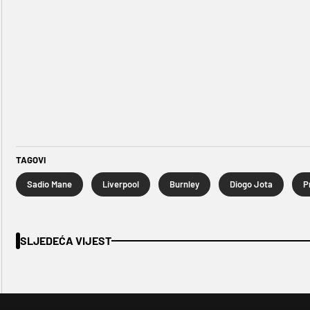
TAGOVI
Sadio Mane
Liverpool
Burnley
Diogo Jota
P
SLJEDEĆA VIJEST