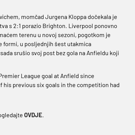
orwichem, momčad Jurgena Kloppa dočekala je
tva s 2:1 porazio Brighton. Liverpool ponovno
a domaćem terenu u novoj sezoni, pogotkom je
je formi, u posljednjih šest utakmica
 sada srušio svoj post bez gola na Anfieldu koji
t Premier League goal at Anfield since
his previous six goals in the competition had
ogledajte
OVDJE
.