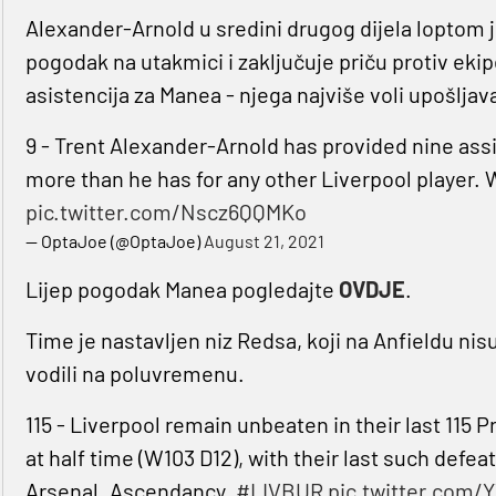
Alexander-Arnold u sredini drugog dijela loptom 
pogodak na utakmici i zaključuje priču protiv ekip
asistencija za Manea - njega najviše voli upošljava
9 - Trent Alexander-Arnold has provided nine assi
more than he has for any other Liverpool player.
pic.twitter.com/Nscz6QQMKo
— OptaJoe (@OptaJoe)
August 21, 2021
Lijep pogodak Manea pogledajte
OVDJE
.
Time je nastavljen niz Redsa, koji na Anfieldu nisu
vodili na poluvremenu.
115 - Liverpool remain unbeaten in their last 115
at half time (W103 D12), with their last such def
Arsenal. Ascendancy.
#LIVBUR
pic.twitter.com