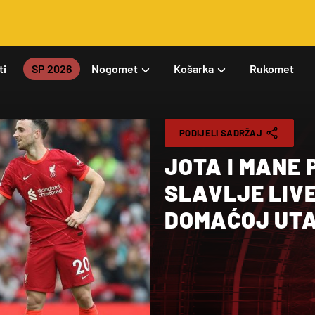
ti
SP 2026
Nogomet
Košarka
Rukomet
PODIJELI SADRŽAJ
JOTA I MANE 
SLAVLJE LIV
DOMAĆOJ UTA