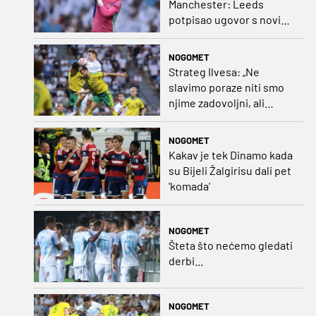
Manchester: Leeds
potpisao ugovor s novim
golmanom i oborio
nekoliko rekorda
NOGOMET
Strateg Ilvesa: „Ne
slavimo poraze niti smo
njime zadovoljni, ali
možemo biti ponosni jer
smo pokazali karakter”
NOGOMET
Kakav je tek Dinamo kada
su Bijeli Žalgirisu dali pet
'komada'
NOGOMET
Šteta što nećemo gledati
derbi...
NOGOMET