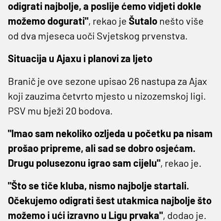
odigrati najbolje, a poslije ćemo vidjeti dokle
možemo dogurati"
, rekao je
Šutalo
nešto više
od dva mjeseca uoči Svjetskog prvenstva.
Situacija u Ajaxu i planovi za ljeto
Branič je ove sezone upisao 26 nastupa za Ajax
koji zauzima četvrto mjesto u nizozemskoj ligi.
PSV mu bježi 20 bodova.
"Imao sam nekoliko ozljeda u početku pa nisam
prošao pripreme, ali sad se dobro osjećam.
Drugu polusezonu igrao sam cijelu"
, rekao je.
"Što se tiče kluba, nismo najbolje startali.
Očekujemo odigrati šest utakmica najbolje što
možemo i ući izravno u Ligu prvaka"
, dodao je.