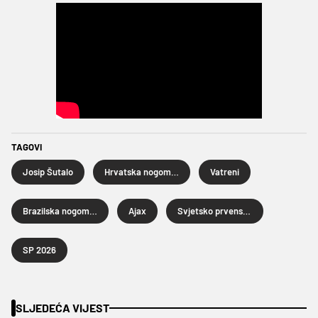
TAGOVI
Josip Šutalo
Hrvatska nogometna reprezentacija
Vatreni
Brazilska nogometna reprezentacija
Ajax
Svjetsko prvenstvo u nogometu 2026.
SP 2026
SLJEDEĆA VIJEST