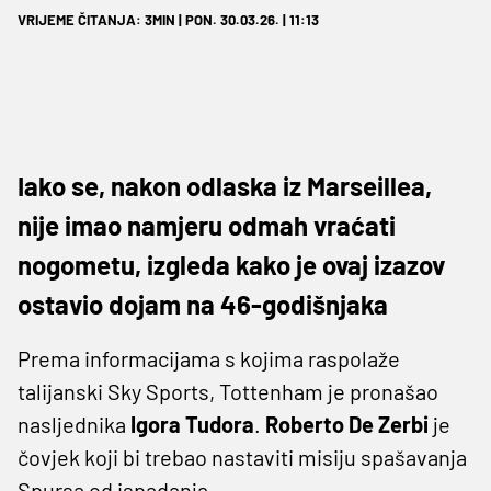
VRIJEME ČITANJA: 3MIN | PON. 30.03.26. | 11:13
Iako se, nakon odlaska iz Marseillea,
nije imao namjeru odmah vraćati
nogometu, izgleda kako je ovaj izazov
ostavio dojam na 46-godišnjaka
Prema informacijama s kojima raspolaže
talijanski Sky Sports, Tottenham je pronašao
nasljednika
Igora Tudora
.
Roberto De Zerbi
je
čovjek koji bi trebao nastaviti misiju spašavanja
Spursa od ispadanja.