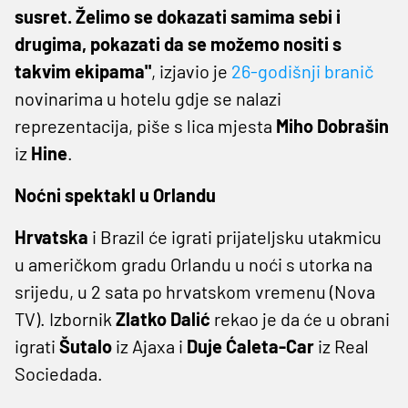
susret. Želimo se dokazati samima sebi i
drugima, pokazati da se možemo nositi s
takvim ekipama"
, izjavio je
26-godišnji branič
novinarima u hotelu gdje se nalazi
reprezentacija, piše s lica mjesta
Miho Dobrašin
iz
Hine
.
Noćni spektakl u Orlandu
Hrvatska
i Brazil će igrati prijateljsku utakmicu
u američkom gradu Orlandu u noći s utorka na
srijedu, u 2 sata po hrvatskom vremenu (Nova
TV). Izbornik
Zlatko Dalić
rekao je da će u obrani
igrati
Šutalo
iz Ajaxa i
Duje Ćaleta-Car
iz Real
Sociedada.