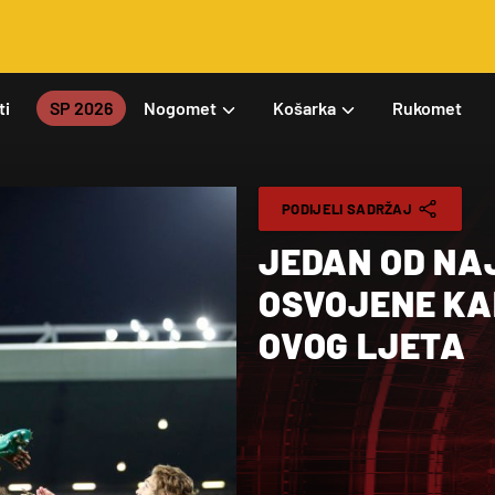
ti
SP 2026
Nogomet
Košarka
Rukomet
PODIJELI SADRŽAJ
JEDAN OD NA
OSVOJENE KA
OVOG LJETA