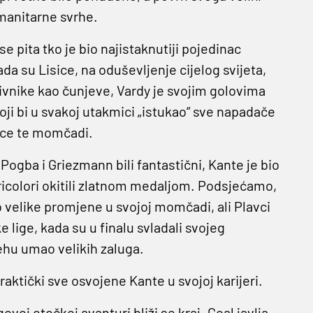
manitarne svrhe.
e pita tko je bio najistaknutiji pojedinac
a su Lisice, na oduševljenje cijelog svijeta,
tivnike kao čunjeve, Vardy je svojim golovima
ji bi u svakoj utakmici „istukao“ sve napadače
 srce te momčadi.
ogba i Griezmann bili fantastični, Kante je bio
Tricolori okitili zlatnom medaljom. Podsjećamo,
velike promjene u svojoj momčadi, ali Plavci
ke lige, kada su u finalu svladali svojeg
jehu umao velikih zaluga.
raktički sve osvojene Kante u svojoj karijeri.
voj otočkoj avanturi bliži se kraj. Goal javlja