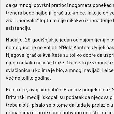
da ga mnogi površni pratioci nogometa ponekad ni
trenera bude najbolji igrač utakmice. Iako je on v
zna i „podvaliti“ loptu te nije nikakvo iznenađen
asistenciju.
Nadalje, 29-godišnjak je jedan od najomiljenijih
nemoguće ne ne voljeti N'Gola Kantea! Uvijek nasmi
Njegove igračke kvalitete su toliko dobre da uspr
njega nekako najviše traže. Osim što je vrhunski s
svlačionica u kojima je bio, a mnogi navijači Leice
već nekoliko godina.
Kao treće, ovaj simpatični Francuz porijeklom iz M
Britanski mediji iskopali su podatak da njegova plać
trebala biti, pisalo se o tome da kada je prelazio
primanjima nego je samo prihvatio ono što mu je 