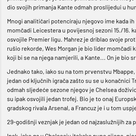
dio svojih primanja Kante odmah proslijedui u hu
Mnogi analitičari potenciraju njegovo ime kada ih s
momčadi Leicestera u povijesnoj sezoni 15./16. kad
osvojile Premier ligu. Mahrez je driblao svoje pro
rušio rekorde, Wes Morgan je bio lider momčadi ko
koji bi se na njega namjerili, a Kante... On je bio
Jednako tako, iako su na tom prvenstvu Mbappe, P
jedan od ključnih igrača zašto su se u konačnici 
odmah sljedeće sezone njegov je Chelsea doživio 
su ipak osvojili jedan trofej. Bio je to onaj Europs
gradskog rivala Arsenal, a Francuz je i u tom usp
29-godišnji veznjak je jedan od najzaslužnijih za p
Ipak, iako ga u Chelseaju itekako puno cijene, njego