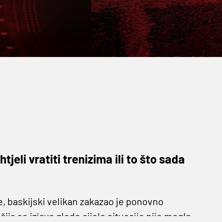
tjeli vratiti trenizima ili to što sada
e, baskijski velikan zakazao je ponovno
ija se izjava glede cijele situacije nije mogla