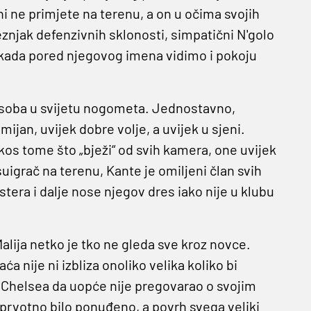
 ne primjete na terenu, a on u očima svojih
eznjak defenzivnih sklonosti, simpatični N'golo
je kada pored njegovog imena vidimo i pokoju
 osoba u svijetu nogometa. Jednostavno,
jan, uvijek dobre volje, a uvijek u sjeni.
kos tome što „bježi“ od svih kamera, one uvijek
uigrač na terenu, Kante je omiljeni član svih
stera i dalje nose njegov dres iako nije u klubu
alija netko je tko ne gleda sve kroz novce.
a nije ni izbliza onoliko velika koliko bi
 u Chelsea da uopće nije pregovarao o svojim
prvotno bilo ponuđeno, a povrh svega veliki