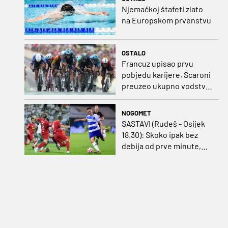
Njemačkoj štafeti zlato
na Europskom prvenstvu
OSTALO
Francuz upisao prvu
pobjedu karijere, Scaroni
preuzeo ukupno vodstvo
u Poljskoj
NOGOMET
SASTAVI (Rudeš - Osijek
18.30): Skoko ipak bez
debija od prve minute,
gosti promijenili
napadača u odnosu na
prvo kolo