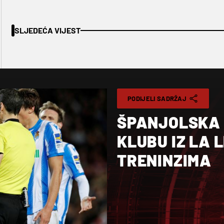
SLJEDEĆA VIJEST
PODIJELI SADRŽAJ
ŠPANJOLSKA
KLUBU IZ LA 
TRENINZIMA