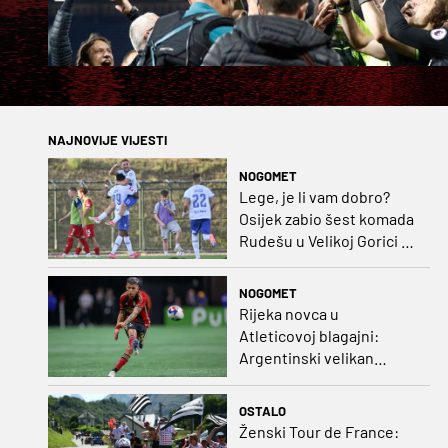
NAJNOVIJE VIJESTI
NOGOMET
Lege, je li vam dobro?
Osijek zabio šest komada
Rudešu u Velikoj Gorici i
gleda Hrvatsku s vrha
ljestvice!
NOGOMET
Rijeka novca u
Atleticovoj blagajni:
Argentinski velikan
doveo Almadu i oborio
rekord lige
OSTALO
Ženski Tour de France: