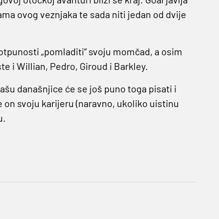
ama ovog veznjaka te sada niti jedan od dvije
potpunosti „pomladiti“ svoju momčad, a osim
i Willian, Pedro, Giroud i Barkley.
šu današnjice će se još puno toga pisati i
 on svoju karijeru (naravno, ukoliko uistinu
u.