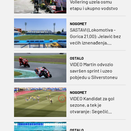
Vollering uzela osmu
etapu i ukupno vodstvo
NOGOMET
SASTAVI (Lokomotiva -
Gorica 21.00): Jelavić bez
većih iznenađenja,
Carević u vatru gurnuo
klinca
OSTALO
VIDEO Martin odvozio
savršen sprint i uzeo
pobjedu u Silverstoneu
NOGOMET
VIDEO Kandidat za gol
sezone, a tek je
otvaranje: Segečić
bombom probio West
Ham!
OSTALO