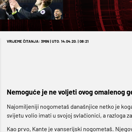
VRIJEME ČITANJA: 3MIN | UTO. 14.04.20. | 08:21
Nemoguće je ne voljeti ovog omalenog ge
Najomiljeniji nogometaš današnjice netko je kog
svijetu volio imati u svojoj svlačionici, a razloga z
Kao prvo, Kante je vanserijski nogometaš. Njegovo