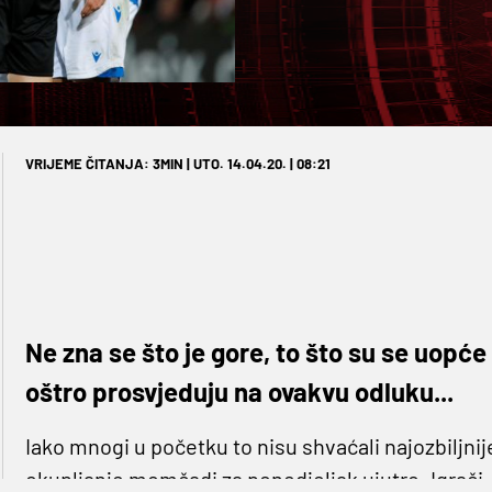
VRIJEME ČITANJA: 3MIN | UTO. 14.04.20. | 08:21
Ne zna se što je gore, to što su se uopće h
oštro prosvjeduju na ovakvu odluku...
Iako mnogi u početku to nisu shvaćali najozbiljnij
okupljanje momčadi za ponedjeljak ujutro. Igrači, č