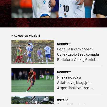
NAJNOVIJE VIJESTI
NOGOMET
Lege, je li vam dobro?
Osijek zabio šest komada
Rudešu u Velikoj Gorici i
gleda Hrvatsku s vrha
ljestvice!
NOGOMET
Rijeka novca u
Atleticovoj blagajni:
Argentinski velikan
doveo Almadu i oborio
rekord lige
OSTALO
Ženski Tour de France: