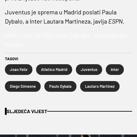
Juventus je sprema u Madrid poslati Paula
Dybalo, a Inter Lautara Martineza, javlja
ESPN
.
HRS/Jozo Ča HRS/Jozo Čabraja - kolektifbraja -
kolekti
TAGOVI
Joao Felix
Atletico Madrid
Juventus
Inter
Diego Simeone
Paulo Dybala
Lautaro Martinez
SLJEDEĆA VIJEST