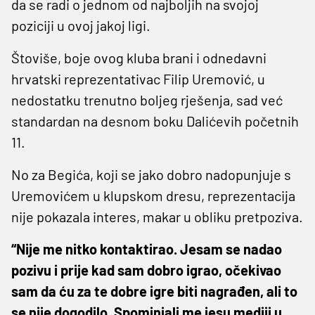
da se radi o jednom od najboljih na svojoj
poziciji u ovoj jakoj ligi.
Štoviše, boje ovog kluba brani i odnedavni
hrvatski reprezentativac Filip Uremović, u
nedostatku trenutno boljeg rješenja, sad već
standardan na desnom boku Dalićevih početnih
11.
No za Begića, koji se jako dobro nadopunjuje s
Uremovićem u klupskom dresu, reprezentacija
nije pokazala interes, makar u obliku pretpoziva.
“Nije me nitko kontaktirao. Jesam se nadao
pozivu i prije kad sam dobro igrao, očekivao
sam da ću za te dobre igre biti nagrađen, ali to
se nije dogodilo. Spominjali me jesu mediji u