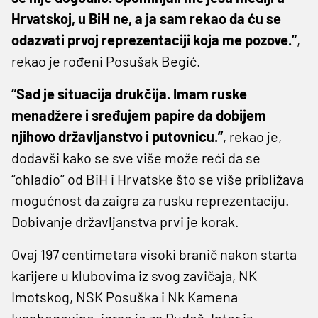
Hrvatskoj, u BiH ne, a ja sam rekao da ću se
odazvati prvoj reprezentaciji koja me pozove.”
,
rekao je rođeni Posušak Begić.
“Sad je situacija drukčija. Imam ruske
menadžere i sređujem papire da dobijem
njihovo državljanstvo i putovnicu.”
, rekao je,
dodavši kako se sve više može reći da se
‘’ohladio’’ od BiH i Hrvatske što se više približava
mogućnost da zaigra za rusku reprezentaciju.
Dobivanje državljanstva prvi je korak.
Ovaj 197 centimetara visoki branič nakon starta
karijere u klubovima iz svog zavičaja, NK
Imotskog, NSK Posuška i Nk Kamena
Ivanbegovine, igrao je za Rudeš, Inter iz