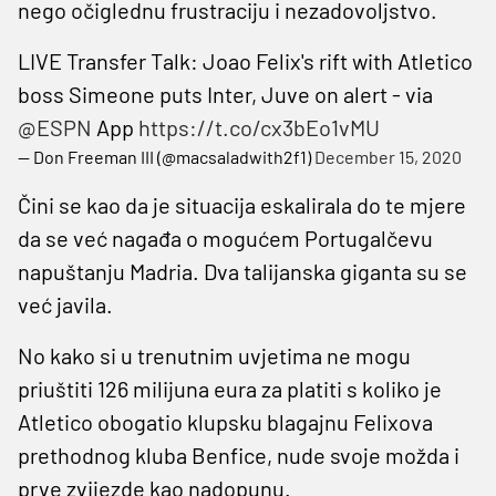
nego očiglednu frustraciju i nezadovoljstvo.
LIVE Transfer Talk: Joao Felix's rift with Atletico
boss Simeone puts Inter, Juve on alert - via
@ESPN
App
https://t.co/cx3bEo1vMU
— Don Freeman III (@macsaladwith2f1)
December 15, 2020
Čini se kao da je situacija eskalirala do te mjere
da se već nagađa o mogućem Portugalčevu
napuštanju Madria. Dva talijanska giganta su se
već javila.
No kako si u trenutnim uvjetima ne mogu
priuštiti 126 milijuna eura za platiti s koliko je
Atletico obogatio klupsku blagajnu Felixova
prethodnog kluba Benfice, nude svoje možda i
prve zvijezde kao nadopunu.