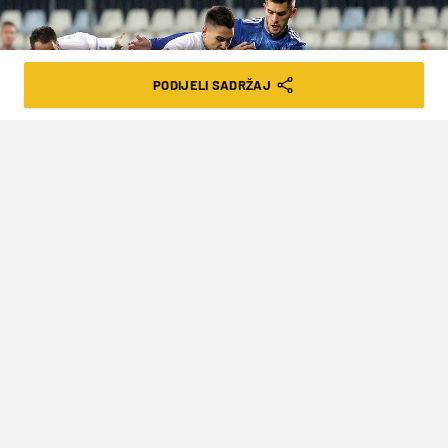
PODIJELI SADRŽAJ
Goran Kovačić/PIXSELL
DINAMO OSIGURAO TALENTIRANOG
MLADOG REPREZENTATIVCA DO 2025.
GODINE
VRIJEME ČITANJA: 2MIN | UTO. 15.12.20. | 17:27