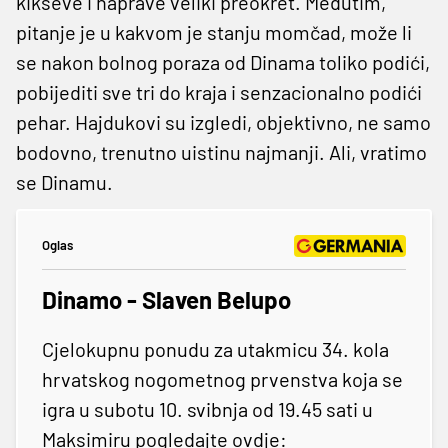
kikseve i naprave veliki preokret. Međutim,
pitanje je u kakvom je stanju momčad, može li
se nakon bolnog poraza od Dinama toliko podići,
pobijediti sve tri do kraja i senzacionalno podići
pehar. Hajdukovi su izgledi, objektivno, ne samo
bodovno, trenutno uistinu najmanji. Ali, vratimo
se Dinamu.
Oglas
Dinamo - Slaven Belupo
Cjelokupnu ponudu za utakmicu 34. kola
hrvatskog nogometnog prvenstva koja se
igra u subotu 10. svibnja od 19.45 sati u
Maksimiru pogledajte ovdje: