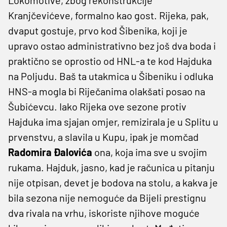
Kranjčevićeve, formalno kao gost. Rijeka, pak,
dvaput gostuje, prvo kod Šibenika, koji je
upravo ostao administrativno bez još dva boda i
praktično se oprostio od HNL-a te kod Hajduka
na Poljudu. Baš ta utakmica u Šibeniku i odluka
HNS-a mogla bi Riječanima olakšati posao na
Šubićevcu. Iako Rijeka ove sezone protiv
Hajduka ima sjajan omjer, remizirala je u Splitu u
prvenstvu, a slavila u Kupu, ipak je momčad
Radomira Đalovića
ona, koja ima sve u svojim
rukama. Hajduk, jasno, kad je računica u pitanju
nije otpisan, devet je bodova na stolu, a kakva je
bila sezona nije nemoguće da Bijeli prestignu
dva rivala na vrhu, iskoriste njihove moguće