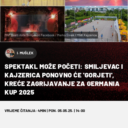
MNT Sveti Ante Smiljevac Facebook / Marko Šivak / MNK Kajzerica
I. MUŠLEK
SPEKTAKL MOŽE POČETI: SMILJEVAC I
KAJZERICA PONOVNO ĆE 'GORJETI',
KREĆE ZAGRIJAVANJE ZA GERMANIA
KUP 2025
VRIJEME ČITANJA: 4MIN | PON. 05.05.25. | 14:00