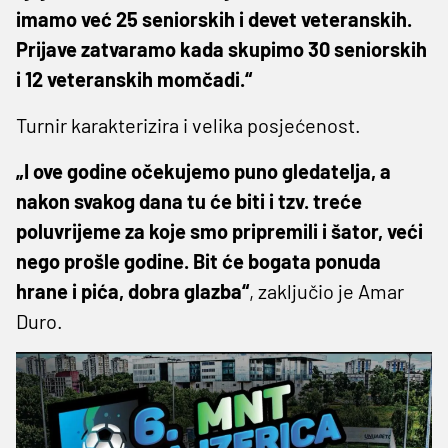
imamo već 25 seniorskih i devet veteranskih.
Prijave zatvaramo kada skupimo 30 seniorskih
i 12 veteranskih momčadi.“
Turnir karakterizira i velika posjećenost.
„I ove godine očekujemo puno gledatelja, a
nakon svakog dana tu će biti i tzv. treće
poluvrijeme za koje smo pripremili i šator, veći
nego prošle godine. Bit će bogata ponuda
hrane i pića, dobra glazba“
, zaključio je Amar
Duro.