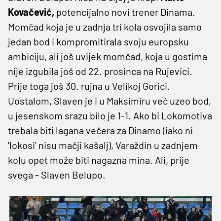
Kovačević,
potencijalno novi trener Dinama.
Momčad koja je u zadnja tri kola osvojila samo
jedan bod i kompromitirala svoju europsku
ambiciju, ali još uvijek momčad, koja u gostima
nije izgubila još od 22. prosinca na Rujevici.
Prije toga još 30. rujna u Velikoj Gorici.
Uostalom, Slaven je i u Maksimiru već uzeo bod,
u jesenskom srazu bilo je 1-1. Ako bi Lokomotiva
trebala biti lagana večera za Dinamo (iako ni
'lokosi' nisu mačji kašalj), Varaždin u zadnjem
kolu opet može biti nagazna mina. Ali, prije
svega - Slaven Belupo.