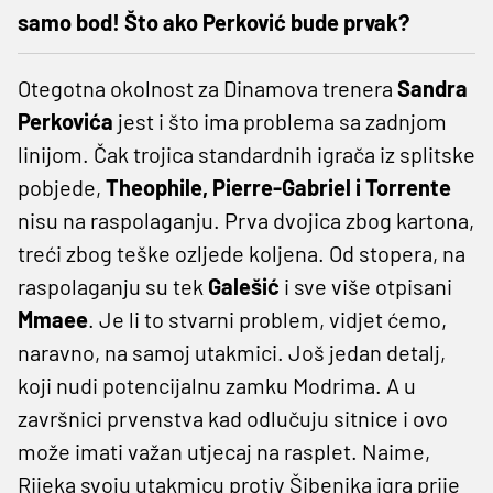
samo bod! Što ako Perković bude prvak?
Otegotna okolnost za Dinamova trenera
Sandra
Perkovića
jest i što ima problema sa zadnjom
linijom. Čak trojica standardnih igrača iz splitske
pobjede,
Theophile, Pierre-Gabriel i Torrente
nisu na raspolaganju. Prva dvojica zbog kartona,
treći zbog teške ozljede koljena. Od stopera, na
raspolaganju su tek
Galešić
i sve više otpisani
Mmaee
. Je li to stvarni problem, vidjet ćemo,
naravno, na samoj utakmici. Još jedan detalj,
koji nudi potencijalnu zamku Modrima. A u
završnici prvenstva kad odlučuju sitnice i ovo
može imati važan utjecaj na rasplet. Naime,
Rijeka svoju utakmicu protiv Šibenika igra prije