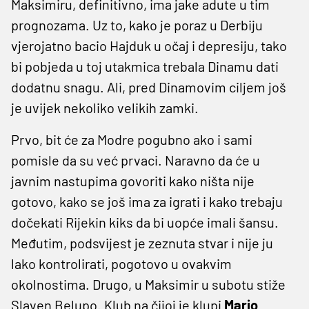
Maksimiru, definitivno, ima jake adute u tim
prognozama. Uz to, kako je poraz u Derbiju
vjerojatno bacio Hajduk u očaj i depresiju, tako
bi pobjeda u toj utakmica trebala Dinamu dati
dodatnu snagu. Ali, pred Dinamovim ciljem još
je uvijek nekoliko velikih zamki.
Prvo, bit će za Modre pogubno ako i sami
pomisle da su već prvaci. Naravno da će u
javnim nastupima govoriti kako ništa nije
gotovo, kako se još ima za igrati i kako trebaju
dočekati Rijekin kiks da bi uopće imali šansu.
Međutim, podsvijest je zeznuta stvar i nije ju
lako kontrolirati, pogotovo u ovakvim
okolnostima. Drugo, u Maksimir u subotu stiže
Slaven Belupo. Klub na čijoj je klupi
Mario