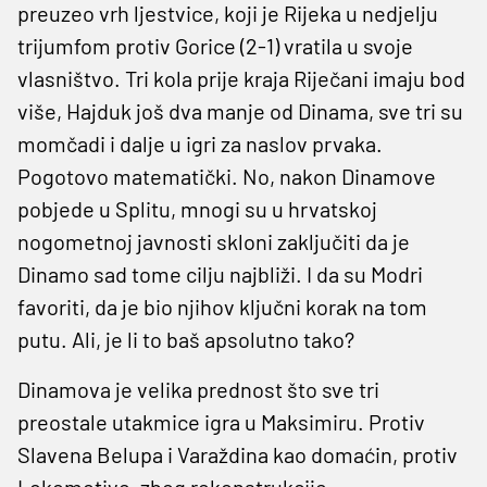
preuzeo vrh ljestvice, koji je Rijeka u nedjelju
trijumfom protiv Gorice (2-1) vratila u svoje
vlasništvo. Tri kola prije kraja Riječani imaju bod
više, Hajduk još dva manje od Dinama, sve tri su
momčadi i dalje u igri za naslov prvaka.
Pogotovo matematički. No, nakon Dinamove
pobjede u Splitu, mnogi su u hrvatskoj
nogometnoj javnosti skloni zaključiti da je
Dinamo sad tome cilju najbliži. I da su Modri
favoriti, da je bio njihov ključni korak na tom
putu. Ali, je li to baš apsolutno tako?
Dinamova je velika prednost što sve tri
preostale utakmice igra u Maksimiru. Protiv
Slavena Belupa i Varaždina kao domaćin, protiv
Lokomotive, zbog rekonstrukcije