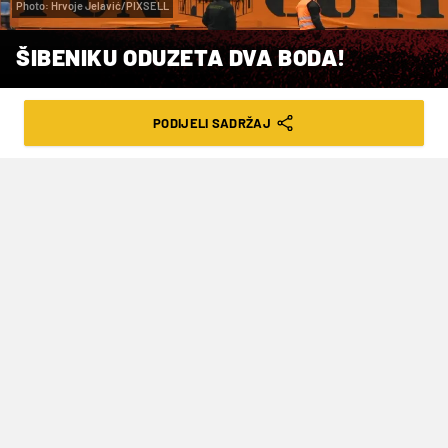
Photo: Hrvoje Jelavić/PIXSELL
ŠIBENIKU ODUZETA DVA BODA!
VRIJEME ČITANJA: 4MIN | PON. 05.05.25. | 14:00
PODIJELI SADRŽAJ
Razlog su neisplaćena dugovanja
prema bivšim trenerima
Povjerenik natjecanja Hrvatske nogometne lige
,
Josip Brezni
, donio je temeljem ovlasti iz
Propozicija natjecanja i odluke Disciplinske