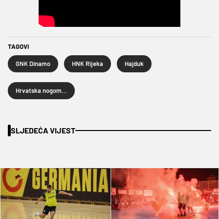
TAGOVI
GNK Dinamo
HNK Rijeka
Hajduk
Hrvatska nogometna liga
SLJEDEĆA VIJEST