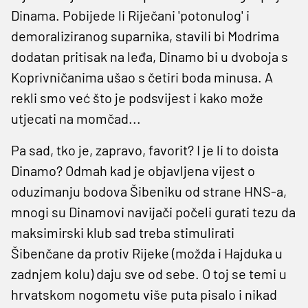
Dinama. Pobijede li Riječani 'potonulog' i
demoraliziranog suparnika, stavili bi Modrima
dodatan pritisak na leđa, Dinamo bi u dvoboja s
Koprivničanima ušao s četiri boda minusa. A
rekli smo već što je podsvijest i kako može
utjecati na momčad...
Pa sad, tko je, zapravo, favorit? I je li to doista
Dinamo? Odmah kad je objavljena vijest o
oduzimanju bodova Šibeniku od strane HNS-a,
mnogi su Dinamovi navijači počeli gurati tezu da
maksimirski klub sad treba stimulirati
Šibenčane da protiv Rijeke (možda i Hajduka u
zadnjem kolu) daju sve od sebe. O toj se temi u
hrvatskom nogometu više puta pisalo i nikad