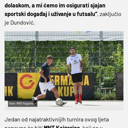
dolaskom, a mi ćemo im osigurati sjajan
sportski događaj i uživanje u futsalu“
, zaključio
je Dundović.
foto: MNT Kajzerica
Jedan od najatraktivnijih turnira ovog ljeta
ponovno će biti
MNT Kajzerica
, koji se u