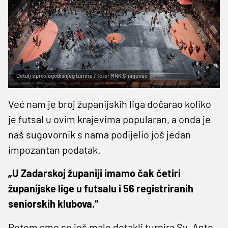
Detalj s prošlogodišnjeg turnira / foto: MNK Smiljevac
Već nam je broj županijskih liga dočarao koliko
je futsal u ovim krajevima popularan, a onda je
naš sugovornik s nama podijelio još jedan
impozantan podatak.
„U Zadarskoj županiji imamo čak četiri
županijske lige u futsalu i 56 registriranih
seniorskih klubova.“
Potom smo se još malo dotakli turnira Sv. Ante