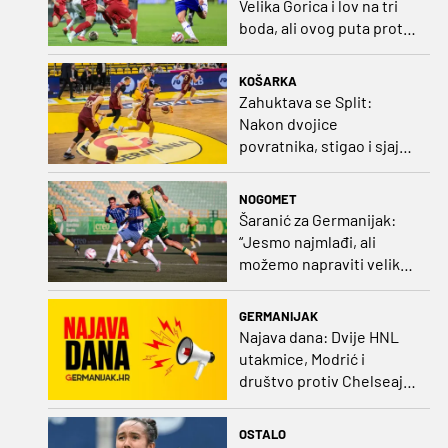
Velika Gorica i lov na tri
boda, ali ovog puta protiv
Rudeša
KOŠARKA
Zahuktava se Split:
Nakon dvojice
povratnika, stigao i sjajni
šuter
NOGOMET
Šaranić za Germanijak:
“Jesmo najmlađi, ali
možemo napraviti velike
stvari. Dinamo? Bez njega
ne bih bio igrač kakav
GERMANIJAK
sam danas“
Najava dana: Dvije HNL
utakmice, Modrić i
društvo protiv Chelseaja,
početak nizozemske lige
i druge Bundeslige
OSTALO