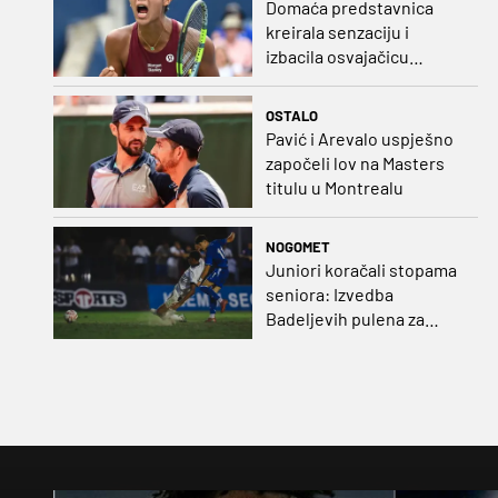
Domaća predstavnica
kreirala senzaciju i
izbacila osvajačicu
Roland Garrosa
OSTALO
Pavić i Arevalo uspješno
započeli lov na Masters
titulu u Montrealu
NOGOMET
Juniori koračali stopama
seniora: Izvedba
Badeljevih pulena za
čistu peticu protiv
Bruggea!