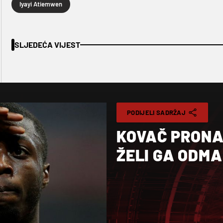
Iyayi Atiemwen
SLJEDEĆA VIJEST
PODIJELI SADRŽAJ
KOVAČ PRONA
ŽELI GA ODM