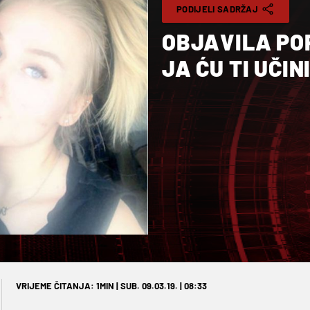
PODIJELI SADRŽAJ
OBJAVILA PO
JA ĆU TI UČIN
VRIJEME ČITANJA: 1MIN | SUB. 09.03.19. | 08:33