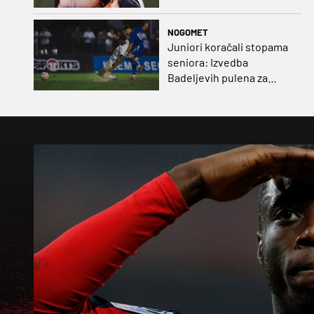
NOGOMET
Juniori koračali stopama
seniora: Izvedba
Badeljevih pulena za
čistu peticu protiv
Bruggea!