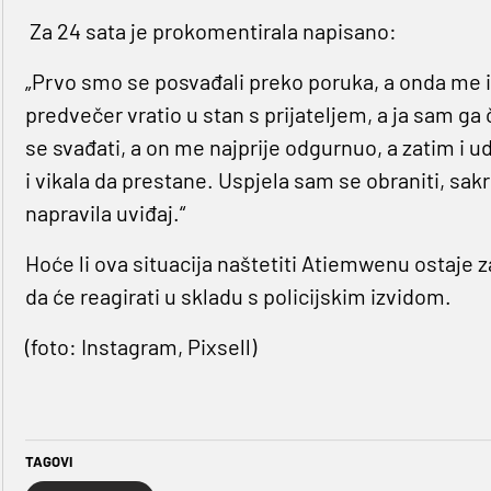
Za 24 sata je prokomentirala napisano:
„Prvo smo se posvađali preko poruka, a onda me i
predvečer vratio u stan s prijateljem, a ja sam ga 
se svađati, a on me najprije odgurnuo, a zatim i ud
i vikala da prestane. Uspjela sam se obraniti, sakrit
napravila uviđaj.“
Hoće li ova situacija naštetiti Atiemwenu ostaje z
da će reagirati u skladu s policijskim izvidom.
(foto: Instagram, Pixsell)
TAGOVI