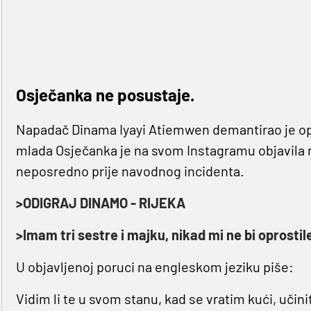
Osječanka ne posustaje.
Napadač Dinama Iyayi Atiemwen demantirao je optu
mlada Osječanka je na svom Instagramu objavila n
neposredno prije navodnog incidenta.
>ODIGRAJ DINAMO - RIJEKA
>Imam tri sestre i majku, nikad mi ne bi oprosti
U objavljenoj poruci na engleskom jeziku piše:
Vidim li te u svom stanu, kad se vratim kući, učinit