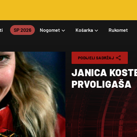
ti
SP 2026
Nogomet
Košarka
Rukomet
PODIJELI SADRŽAJ
JANICA KOST
PRVOLIGAŠA