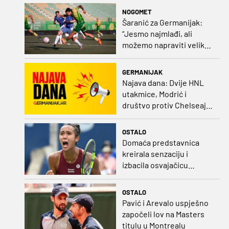
NOGOMET
Šaranić za Germanijak:
“Jesmo najmlađi, ali
možemo napraviti velike
stvari. Dinamo? Bez njega
ne bih bio igrač kakav
GERMANIJAK
sam danas“
Najava dana: Dvije HNL
utakmice, Modrić i
društvo protiv Chelseaja,
početak nizozemske lige
i druge Bundeslige
OSTALO
Domaća predstavnica
kreirala senzaciju i
izbacila osvajačicu
Roland Garrosa
OSTALO
Pavić i Arevalo uspješno
započeli lov na Masters
titulu u Montrealu