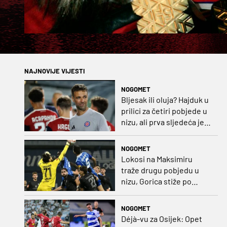
NAJNOVIJE VIJESTI
NOGOMET
Bljesak ili oluja? Hajduk u
prilici za četiri pobjede u
nizu, ali prva sljedeća je
najvažnija
NOGOMET
Lokosi na Maksimiru
traže drugu pobjedu u
nizu, Gorica stiže po
iskupljenje i bolje izdanje
nego na otvaranju
NOGOMET
Déjà-vu za Osijek: Opet