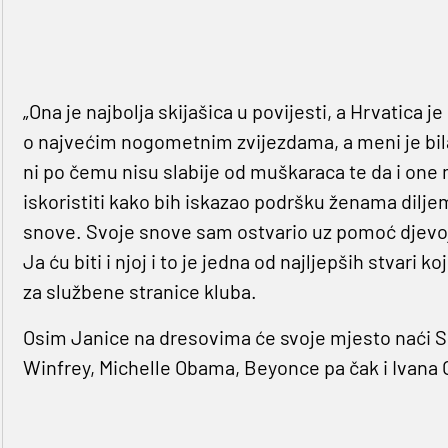
„Ona je najbolja skijašica u povijesti, a Hrvatica je
o najvećim nogometnim zvijezdama, a meni je bila
ni po čemu nisu slabije od muškaraca te da i one 
iskoristiti kako bih iskazao podršku ženama diljem 
snove. Svoje snove sam ostvario uz pomoć djevojke
Ja ću biti i njoj i to je jedna od najljepših stvari k
za službene stranice kluba.
Osim Janice na dresovima će svoje mjesto naći S
Winfrey, Michelle Obama, Beyonce pa čak i Ivana