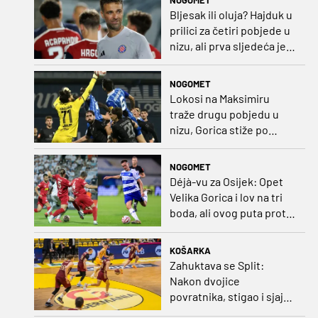
Bljesak ili oluja? Hajduk u
prilici za četiri pobjede u
nizu, ali prva sljedeća je
najvažnija
NOGOMET
Lokosi na Maksimiru
traže drugu pobjedu u
nizu, Gorica stiže po
iskupljenje i bolje izdanje
nego na otvaranju
NOGOMET
Déjà-vu za Osijek: Opet
Velika Gorica i lov na tri
boda, ali ovog puta protiv
Rudeša
KOŠARKA
Zahuktava se Split:
Nakon dvojice
povratnika, stigao i sjajni
šuter