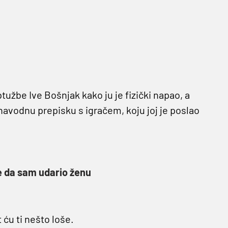
žbe Ive Bošnjak kako ju je fizički napao, a
avodnu prepisku s igračem, koju joj je poslao
le da sam udario ženu
 ću ti nešto loše.