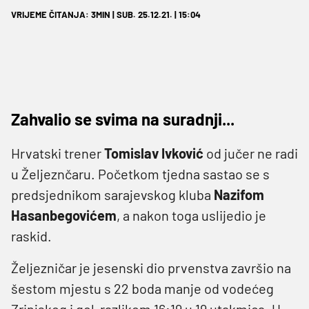
VRIJEME ČITANJA: 3MIN | SUB. 25.12.21. | 15:04
Zahvalio se svima na suradnji...
Hrvatski trener
Tomislav Ivković
od jučer ne radi
u Željeznčaru. Početkom tjedna sastao se s
predsjednikom sarajevskog kluba
Nazifom
Hasanbegovićem
, a nakon toga uslijedio je
raskid.
Željezničar je jesenski dio prvenstva završio na
šestom mjestu s 22 boda manje od vodećeg
Zrinjskog i gol-razlikom 16:19 u 19 utakmica. U