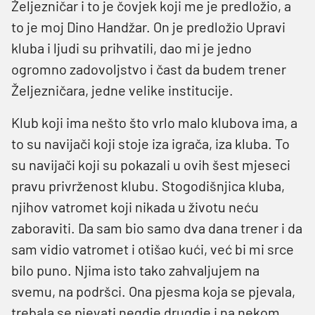
Željezničar i to je čovjek koji me je predložio, a
to je moj Dino Handžar. On je predložio Upravi
kluba i ljudi su prihvatili, dao mi je jedno
ogromno zadovoljstvo i čast da budem trener
Željezničara, jedne velike institucije.
Klub koji ima nešto što vrlo malo klubova ima, a
to su navijači koji stoje iza igrača, iza kluba. To
su navijači koji su pokazali u ovih šest mjeseci
pravu privrženost klubu. Stogodišnjica kluba,
njihov vatromet koji nikada u životu neću
zaboraviti. Da sam bio samo dva dana trener i da
sam vidio vatromet i otišao kući, već bi mi srce
bilo puno. Njima isto tako zahvaljujem na
svemu, na podršci. Ona pjesma koja se pjevala,
trebala se pjevati negdje drugdje i na nekom