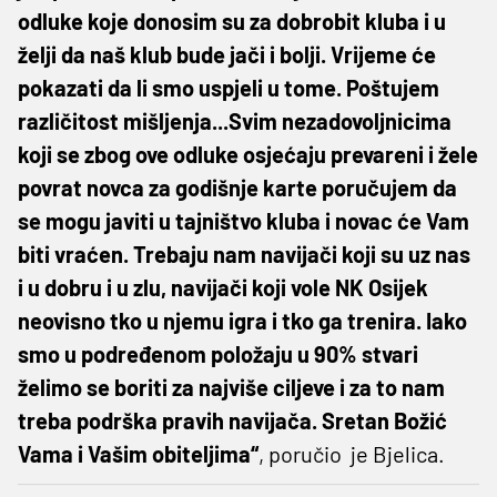
odluke koje donosim su za dobrobit kluba i u
želji da naš klub bude jači i bolji. Vrijeme će
pokazati da li smo uspjeli u tome. Poštujem
različitost mišljenja...Svim nezadovoljnicima
koji se zbog ove odluke osjećaju prevareni i žele
povrat novca za godišnje karte poručujem da
se mogu javiti u tajništvo kluba i novac će Vam
biti vraćen. Trebaju nam navijači koji su uz nas
i u dobru i u zlu, navijači koji vole NK Osijek
neovisno tko u njemu igra i tko ga trenira. Iako
smo u podređenom položaju u 90% stvari
želimo se boriti za najviše ciljeve i za to nam
treba podrška pravih navijača. Sretan Božić
Vama i Vašim obiteljima“
, poručio je Bjelica.