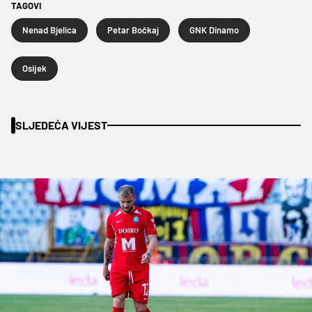
TAGOVI
Nenad Bjelica
Petar Bočkaj
GNK Dinamo
Osijek
SLJEDEĆA VIJEST