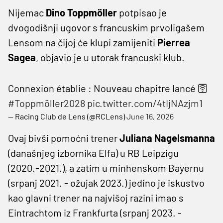
Nijemac
Dino Toppmöller
potpisao je
dvogodišnji ugovor s francuskim prvoligašem
Lensom na čijoj će klupi zamijeniti
Pierrea
Sagea
, objavio je u utorak francuski klub.
Connexion établie : Nouveau chapitre lancé 🛜
#Toppmöller2028
pic.twitter.com/4tIjNAzjm1
— Racing Club de Lens (@RCLens)
June 16, 2026
Ovaj bivši pomoćni trener
Juliana Nagelsmanna
(današnjeg izbornika Elfa) u RB Leipzigu
(2020.-2021.), a zatim u minhenskom Bayernu
(srpanj 2021. - ožujak 2023.) jedino je iskustvo
kao glavni trener na najvišoj razini imao s
Eintrachtom iz Frankfurta (srpanj 2023. -