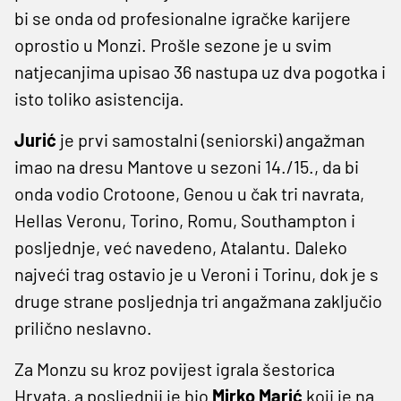
bi se onda od profesionalne igračke karijere
oprostio u Monzi. Prošle sezone je u svim
natjecanjima upisao 36 nastupa uz dva pogotka i
isto toliko asistencija.
Jurić
je prvi samostalni (seniorski) angažman
imao na dresu Mantove u sezoni 14./15., da bi
onda vodio Crotoone, Genou u čak tri navrata,
Hellas Veronu, Torino, Romu, Southampton i
posljednje, već navedeno, Atalantu. Daleko
najveći trag ostavio je u Veroni i Torinu, dok je s
druge strane posljednja tri angažmana zaključio
prilično neslavno.
Za Monzu su kroz povijest igrala šestorica
Hrvata, a posljednji je bio
Mirko Marić
koji je na