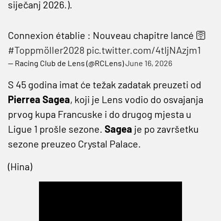
siječanj 2026.).
Connexion établie : Nouveau chapitre lancé 🛜
#Toppmöller2028
pic.twitter.com/4tIjNAzjm1
— Racing Club de Lens (@RCLens)
June 16, 2026
S 45 godina imat će težak zadatak preuzeti od
Pierrea Sagea
, koji je Lens vodio do osvajanja
prvog kupa Francuske i do drugog mjesta u
Ligue 1 prošle sezone.
Sagea
je po završetku
sezone preuzeo Crystal Palace.
(Hina)