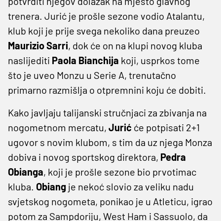
potvrditi njegov dolazak na mjesto glavnog
trenera. Jurić je prošle sezone vodio Atalantu,
klub koji je prije svega nekoliko dana preuzeo
Maurizio Sarri
, dok će on na klupi novog kluba
naslijediti
Paola Bianchija
koji, usprkos tome
što je uveo Monzu u Serie A, trenutačno
primarno razmišlja o otpremnini koju će dobiti.
Kako javljaju talijanski stručnjaci za zbivanja na
nogometnom mercatu,
Jurić
će potpisati 2+1
ugovor s novim klubom, s tim da uz njega Monza
dobiva i novog sportskog direktora,
Pedra
Obianga
, koji je prošle sezone bio prvotimac
kluba.
Obiang
je nekoć slovio za veliku nadu
svjetskog nogometa, ponikao je u Atleticu, igrao
potom za Sampdoriju, West Ham i Sassuolo, da