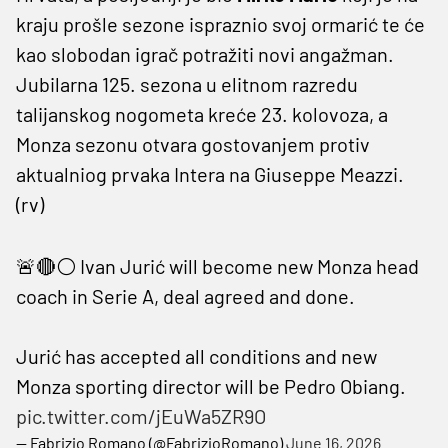
kraju prošle sezone ispraznio svoj ormarić te će
kao slobodan igrač potražiti novi angažman.
Jubilarna 125. sezona u elitnom razredu
talijanskog nogometa kreće 23. kolovoza, a
Monza sezonu otvara gostovanjem protiv
aktualniog prvaka Intera na Giuseppe Meazzi.
(rv)
🚨🔴⚪️ Ivan Jurić will become new Monza head
coach in Serie A, deal agreed and done.
Jurić has accepted all conditions and new
Monza sporting director will be Pedro Obiang.
pic.twitter.com/jEuWa5ZR9O
— Fabrizio Romano (@FabrizioRomano)
June 16, 2026