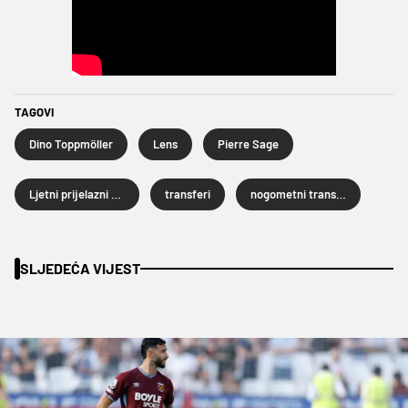
TAGOVI
Dino Toppmöller
Lens
Pierre Sage
Ljetni prijelazni rok 2026.
transferi
nogometni transferi
SLJEDEĆA VIJEST