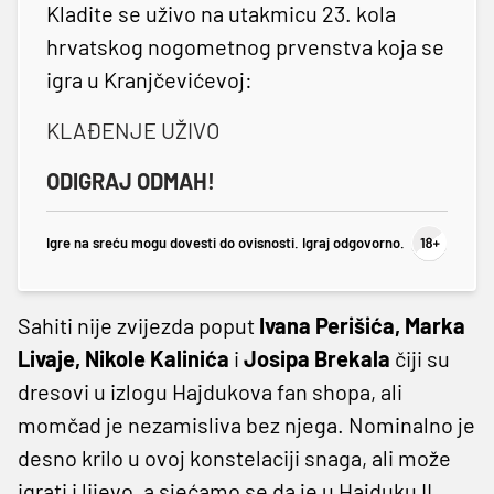
Kladite se uživo na utakmicu 23. kola
hrvatskog nogometnog prvenstva koja se
igra u Kranjčevićevoj:
KLAĐENJE UŽIVO
ODIGRAJ ODMAH!
Igre na sreću mogu dovesti do ovisnosti. Igraj odgovorno.
Sahiti nije zvijezda poput
Ivana Perišića, Marka
Livaje, Nikole Kalinića
i
Josipa Brekala
čiji su
dresovi u izlogu Hajdukova fan shopa, ali
momčad je nezamisliva bez njega. Nominalno je
desno krilo u ovoj konstelaciji snaga, ali može
igrati i lijevo, a sjećamo se da je u Hajduku II