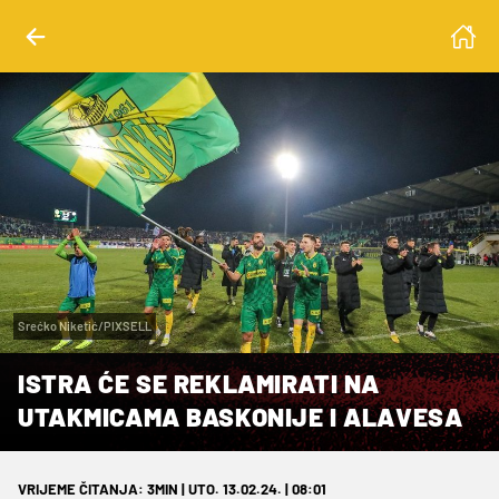
Srećko Niketić/PIXSELL
ISTRA ĆE SE REKLAMIRATI NA
UTAKMICAMA BASKONIJE I ALAVESA
VRIJEME ČITANJA: 3MIN | UTO. 13.02.24. | 08:01