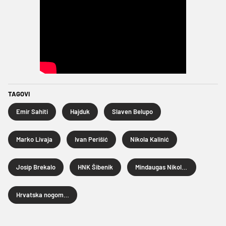
TAGOVI
Emir Sahiti
Hajduk
Slaven Belupo
Marko Livaja
Ivan Perišić
Nikola Kalinić
Josip Brekalo
HNK Šibenik
Mindaugas Nikoličius
Hrvatska nogometna liga