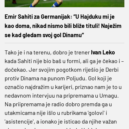
Emir Sahiti za Germanijak: “U Hajduku mi je
kao doma, nikad nismo bili bliže tituli! Naježim
se kad gledam svoj gol Dinamu“
Tako je i na terenu, dobro je trener
Ivan Leko
kada Sahiti nije bio baš u formi, ali ga je čekao i –
dočekao. Jer svojim pogotkom riješio je Derbi
protiv Dinama na punom Poljudu. Gol koji je
označio najdražim u karijeri, priznao nam je to u
nedavnom intervjuu na pripremama u Umagu.
Na priipremama je radio dobro premda ga u
utakmicama nije išlo u rubrikama 'golovi' i
'asistencije', a ionako je isticao da njihe važan