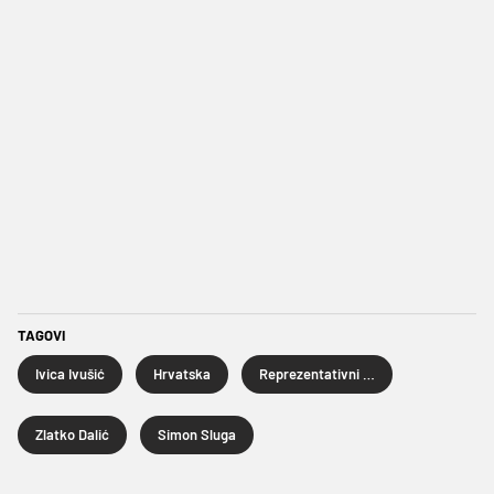
TAGOVI
Ivica Ivušić
Hrvatska
Reprezentativni nogomet
Zlatko Dalić
Simon Sluga