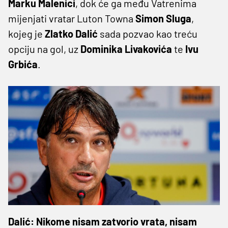
Marku Malenici
, dok će ga među Vatrenima
mijenjati vratar Luton Towna
Simon Sluga
,
kojeg je
Zlatko Dalić
sada pozvao kao treću
opciju na gol, uz
Dominika Livakovića
te
Ivu
Grbića
.
Dalić: Nikome nisam zatvorio vrata, nisam