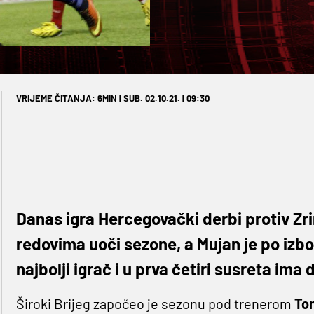
VRIJEME ČITANJA: 6MIN | SUB. 02.10.21. | 09:30
Danas igra Hercegovački derbi protiv Zrin
redovima uoči sezone, a Mujan je po izb
najbolji igrač i u prva četiri susreta ima 
Široki Brijeg započeo je sezonu pod trenerom
To