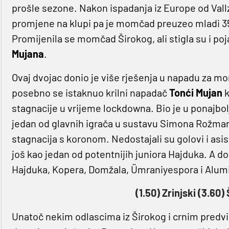
prošle sezone. Nakon ispadanja iz Europe od Vallzni
promjene na klupi pa je momčad preuzeo mladi 35
Promijenila se momčad Širokog, ali stigla su i po
Mujana
.
Ovaj dvojac donio je više rješenja u napadu za mo
posebno se istaknuo krilni napadač
Tonći Mujan
k
stagnacije u vrijeme lockdowna. Bio je u ponajbolj
jedan od glavnih igrača u sustavu Simona Rožman
stagnacija s koronom. Nedostajali su golovi i asist
još kao jedan od potentnijih juniora Hajduka. A dol
Hajduka, Kopera, Domžala, Ümraniyespora i Alumi
(1.50) Zrinjski (3.60) 
Unatoč nekim odlascima iz Širokog i crnim predvi