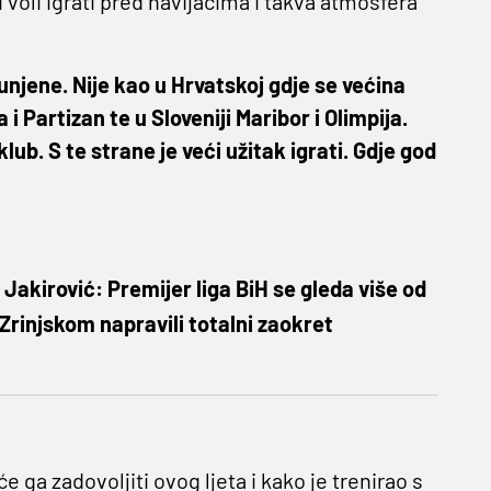
i voli igrati pred navijačima i takva atmosfera
unjene. Nije kao u Hrvatskoj gdje se većina
a i Partizan te u Sloveniji Maribor i Olimpija.
klub. S te strane je veći užitak igrati. Gdje god
Jakirović: Premijer liga BiH se gleda više od
Zrinjskom napravili totalni zaokret
e ga zadovoljiti ovog ljeta i kako je trenirao s