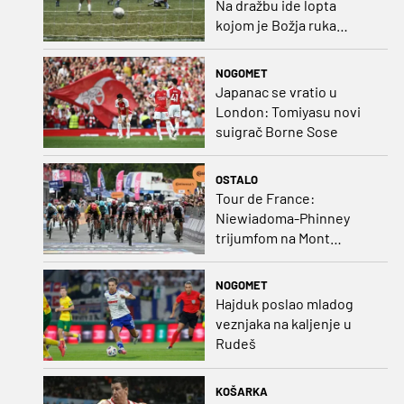
Na dražbu ide lopta
kojom je Božja ruka
postigla gol
NOGOMET
Japanac se vratio u
London: Tomiyasu novi
suigrač Borne Sose
OSTALO
Tour de France:
Niewiadoma-Phinney
trijumfom na Mont
Ventoux preuzela žutu
majicu
NOGOMET
Hajduk poslao mladog
veznjaka na kaljenje u
Rudeš
KOŠARKA