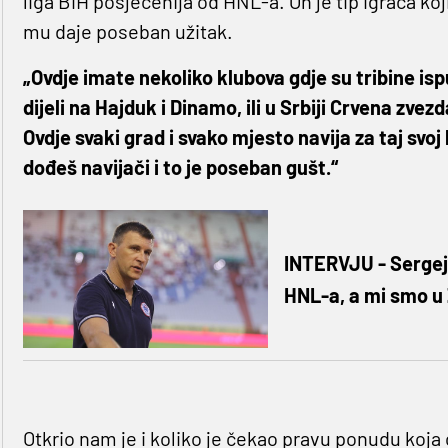
liga BiH posjećenija od HNL-a. On je tip igrača koj
mu daje poseban užitak.
„Ovdje imate nekoliko klubova gdje su tribine isp
dijeli na Hajduk i Dinamo, ili u Srbiji Crvena zvezd
Ovdje svaki grad i svako mjesto navija za taj svoj 
dođeš navijači i to je poseban gušt.“
INTERVJU - Sergej 
HNL-a, a mi smo u 
Otkrio nam je i koliko je čekao pravu ponudu koja ć