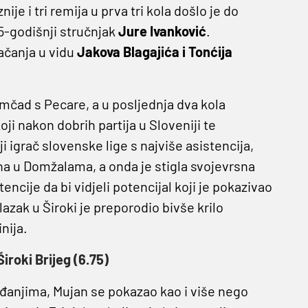
je i tri remija u prva tri kola došlo je do
-godišnji stručnjak
Jure Ivanković
.
jačanja u vidu
Jakova Blagajića i Tonćija
mčad s Pecare, a u posljednja dva kola
oji nakon dobrih partija u Sloveniji te
i igrač slovenske lige s najviše asistencija,
a u Domžalama, a onda je stigla svojevrsna
encije da bi vidjeli potencijal koji je pokazivao
azak u Široki je preporodio bivše krilo
nija.
Široki Brijeg (6.75)
đanjima, Mujan se pokazao kao i više nego