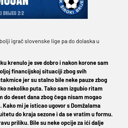
olji igrač slovenske lige pa do dolaska u
sku krenulo je sve dobro i nakon korone sam
ljoj financijskoj situaciji zbog svih
takmice jer su stalno bile neke pauze zbog
tako nekoliko puta. Tako sam izgubio ritam
am do deset dana zbog čega nisam mogao
je. Kako mi je isticao ugovor s Domžalama
itetu do kraja sezone i da se vratim u formu.
avu priliku. Bile su neke opcije za ići dalje