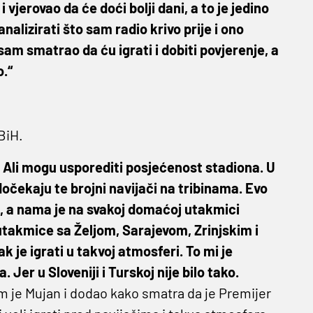
 vjerovao da će doći bolji dani, a to je jedino
nalizirati što sam radio krivo prije i ono
am smatrao da ću igrati i dobiti povjerenje, a
o.“
BiH.
. Ali mogu usporediti posjećenost stadiona. U
 dočekaju te brojni navijači na tribinama. Evo
di, a nama je na svakoj domaćoj utakmici
utakmice sa Željom, Sarajevom, Zrinjskim i
k je igrati u takvoj atmosferi. To mi je
Jer u Sloveniji i Turskoj nije bilo tako.
m je Mujan i dodao kako smatra da je Premijer