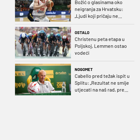
Božić o glasinama oko
neigranja za Hrvatsku:
„Ljudi koji pričaju ne
plaćaju mi račune, ne
osvrćem se komentare
OSTALO
dušebrižnika“
Christenu peta etapa u
Poljskoj, Lemmen ostao
vodeći
NOGOMET
Cabello pred težak ispit u
Splitu: „Rezultat ne smije
utjecati na naš rad, pred
nama je dugo prvenstvo“