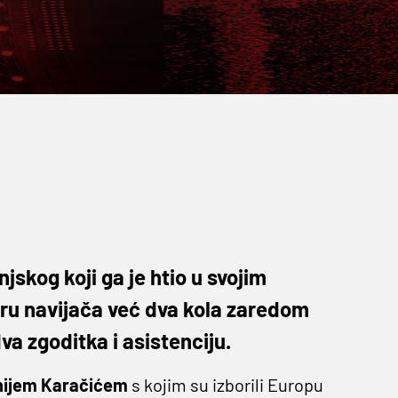
jskog koji ga je htio u svojim
oru navijača već dva kola zaredom
dva zgoditka i asistenciju.
nijem Karačićem
s kojim su izborili Europu