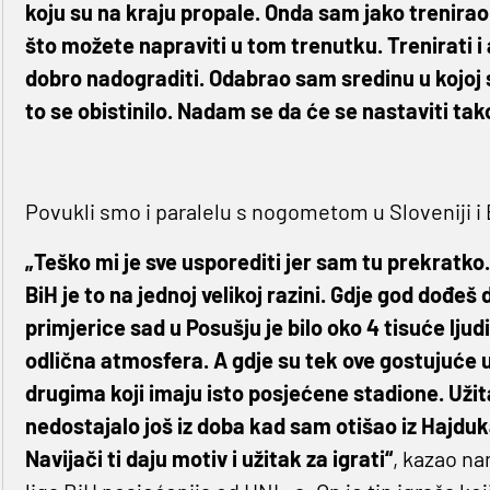
koju su na kraju propale. Onda sam jako trenirao i
što možete napraviti u tom trenutku. Trenirati i a
dobro nadograditi. Odabrao sam sredinu u kojoj s
to se obistinilo. Nadam se da će se nastaviti tak
Povukli smo i paralelu s nogometom u Sloveniji i 
„Teško mi je sve usporediti jer sam tu prekratko
BiH je to na jednoj velikoj razini. Gdje god dođeš
primjerice sad u Posušju je bilo oko 4 tisuće lju
odlična atmosfera. A gdje su tek ove gostujuće 
drugima koji imaju isto posjećene stadione. Užita
nedostajalo još iz doba kad sam otišao iz Hajduka. 
Navijači ti daju motiv i užitak za igrati“
, kazao na