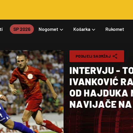
ti
SP 2026
Nogomet
Košarka
Rukomet
PODIJELI SADRŽAJ
INTERVJU - T
IVANKOVIĆ RA
OD HAJDUKA 
NAVIJAČE NA