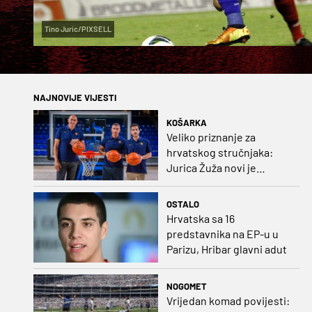
Tino Juric/PIXSELL
NAJNOVIJE VIJESTI
KOŠARKA
Veliko priznanje za
hrvatskog stručnjaka:
Jurica Žuža novi je
pomoćni trener
Barcelone!
OSTALO
Hrvatska sa 16
predstavnika na EP-u u
Parizu, Hribar glavni adut
NOGOMET
Vrijedan komad povijesti: