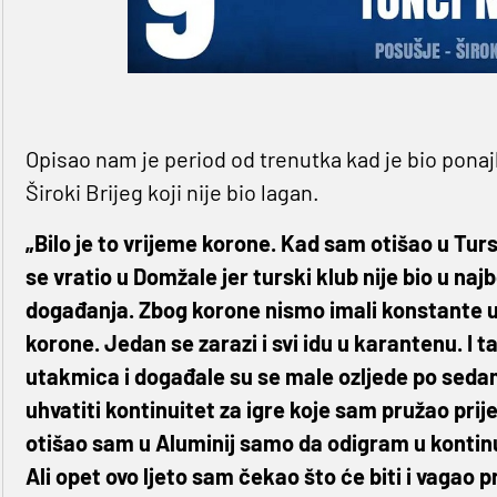
Opisao nam je period od trenutka kad je bio ponajb
Široki Brijeg koji nije bio lagan.
„Bilo je to vrijeme korone. Kad sam otišao u Tur
se vratio u Domžale jer turski klub nije bio u najbo
događanja. Zbog korone nismo imali konstante u
korone. Jedan se zarazi i svi idu u karantenu. I 
utakmica i događale su se male ozljede po sed
uhvatiti kontinuitet za igre koje sam pružao pri
otišao sam u Aluminij samo da odigram u kontinu
Ali opet ovo ljeto sam čekao što će biti i vagao pr