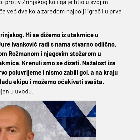
protiv Zrinjskog koji ga je htio u svojim
a već dva kola zaredom najbolji igrač i u prva
injskog. Mi se dižemo iz utakmice u
ure Ivanković radi s nama stvarno odlično,
onom Rožmanom i njegovim stožerom u
akmica. Krenuli smo se dizati. Nažalost iza
o poluvrijeme i nismo zabili gol, a na kraju
mladu ekipu i možemo očekivati svašta.
ujan u uvodu.