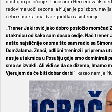
dostojno pojačanje. Danas igra Hercegovački derbi 
redovima uoči sezone, a Mujan je po izboru navijač
četiri susreta ima dva zgoditka i asistenciju.
„Trener Jakirović jako dobro posložio momčad Zr
utakmicu od kako sam došao ovdje. Naš trener J
nešto najsličnije onome što sam radio sa Sim
Domžalama. Znači, odlični treninzi i priprema ut
nas je utakmica u Posušju gdje smo dominirali prv
smo se izvukli. Ali vidi se da se dižemo, Imamo 
Vjerujem da će biti dobar derbi“
, kazao nam je M