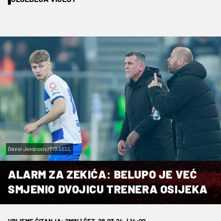
Davor Javorovic/PIXSELL
ALARM ZA ZEKIĆA: BELUPO JE VEĆ
SMJENIO DVOJICU TRENERA OSIJEKA
VRIJEME ČITANJA: 2MIN | ČET. 28.03.24. | 14:00