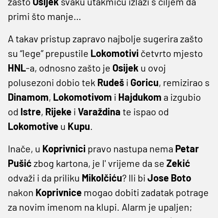
zašto
Osijek
svaku utakmicu izlazi s ciljem da
primi što manje…
A takav pristup zapravo najbolje sugerira zašto
su “lege” prepustile
Lokomotivi
četvrto mjesto
HNL
-a, odnosno zašto je
Osijek
u ovoj
polusezoni dobio tek
Rudeš
i
Goricu
, remizirao s
Dinamom
,
Lokomotivom
i
Hajdukom
a izgubio
od
Istre
,
Rijeke
i
Varaždina
te ispao od
Lokomotive
u
Kupu
.
Inače, u
Koprivnici
pravo nastupa nema
Petar
Pušić
zbog kartona, je l' vrijeme da se
Zekić
odvaži i da priliku
Mikolčiću
? Ili bi
Jose Boto
nakon
Koprivnice
mogao dobiti zadatak potrage
za novim imenom na klupi. Alarm je upaljen;