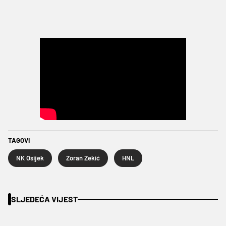
TAGOVI
NK Osijek
Zoran Zekić
HNL
SLJEDEĆA VIJEST