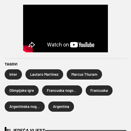
TAGOVI
Inter
Lautaro Martinez
Marcus Thuram
Olimpijske igre
Francuska nogometna reprezentacija
Francuska
Argentinska nogometna reprezentacija
Argentina
SLJEDEĆA VIJEST