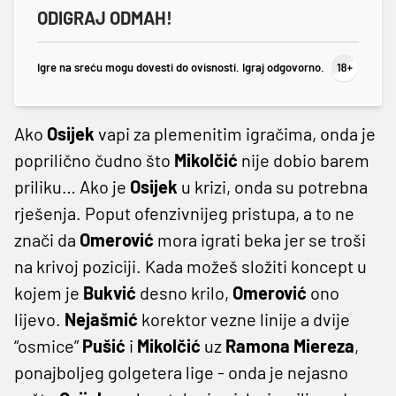
ODIGRAJ ODMAH!
Igre na sreću mogu dovesti do ovisnosti. Igraj odgovorno.
Ako
Osijek
vapi za plemenitim igračima, onda je
poprilično čudno što
Mikolčić
nije dobio barem
priliku… Ako je
Osijek
u krizi, onda su potrebna
rješenja. Poput ofenzivnijeg pristupa, a to ne
znači da
Omerović
mora igrati beka jer se troši
na krivoj poziciji. Kada možeš složiti koncept u
kojem je
Bukvić
desno krilo,
Omerović
ono
lijevo.
Nejašmić
korektor vezne linije a dvije
“osmice”
Pušić
i
Mikolčić
uz
Ramona
Miereza
,
ponajboljeg golgetera lige - onda je nejasno