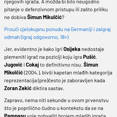
njegovih igrača. A možda bi bilo neugodno
pitanje o defenzivnom pristupu ili zašto priliku
ne dobiva
Šimun
Mikulčić
?
Prouči cjelokupnu ponudu na Germaniji i zaigraj
odmah (Igraj odgovorno, 18+)
Jer, evidentno je kako igri
Osijeka
nedostaje
plemeniti igrač na poziciji koju igra
Pušić
.
Jugović
i
Cokaj
to definitivno nisu.
Šimun
Mikolčić
(2004.), bivši kapetan mlađih kategorija
reprezentacija (pre)često je zaboravljen kada
Zoran
Zekić
diktira sastav.
Zapravo, nema niti sekunde u ovom prvenstvu
što je poprilično čudno u kontekstu da se na
Pampasu
vole pohvaliti brojem mladih igrača