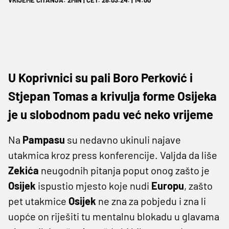
U Koprivnici su pali Boro Perković i
Stjepan Tomas a krivulja forme Osijeka
je u slobodnom padu već neko vrijeme
Na
Pampasu
su nedavno ukinuli najave
utakmica kroz press konferencije. Valjda da liše
Zekića
neugodnih pitanja poput onog zašto je
Osijek
ispustio mjesto koje nudi
Europu
, zašto
pet utakmice
Osijek
ne zna za pobjedu i zna li
uopće on riješiti tu mentalnu blokadu u glavama