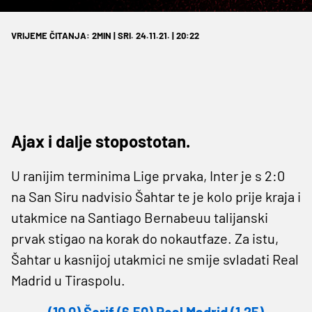
VRIJEME ČITANJA: 2MIN | SRI. 24.11.21. | 20:22
Ajax i dalje stopostotan.
U ranijim terminima Lige prvaka, Inter je s 2:0
na San Siru nadvisio Šahtar te je kolo prije kraja i
utakmice na Santiago Bernabeuu talijanski
prvak stigao na korak do nokautfaze. Za istu,
Šahtar u kasnijoj utakmici ne smije svladati Real
Madrid u Tiraspolu.
(10.0) Šerif (6.50) Real Madrid (1.25)