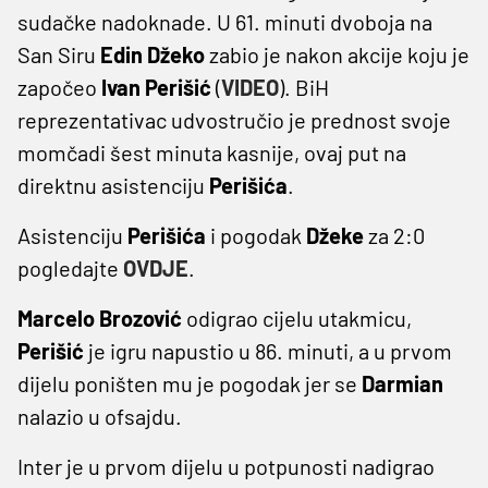
sudačke nadoknade. U 61. minuti dvoboja na
San Siru
Edin Džeko
zabio je nakon akcije koju je
započeo
Ivan Perišić
(
VIDEO
). BiH
reprezentativac udvostručio je prednost svoje
momčadi šest minuta kasnije, ovaj put na
direktnu asistenciju
Perišića
.
Asistenciju
Perišića
i pogodak
Džeke
za 2:0
pogledajte
OVDJE
.
Marcelo Brozović
odigrao cijelu utakmicu,
Perišić
je igru napustio u 86. minuti, a u prvom
dijelu poništen mu je pogodak jer se
Darmian
nalazio u ofsajdu.
Inter je u prvom dijelu u potpunosti nadigrao