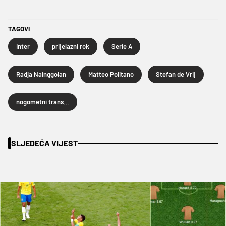
TAGOVI
Inter
prijelazni rok
Serie A
Radja Nainggolan
Matteo Politano
Stefan de Vrij
nogometni transferi
SLJEDEĆA VIJEST