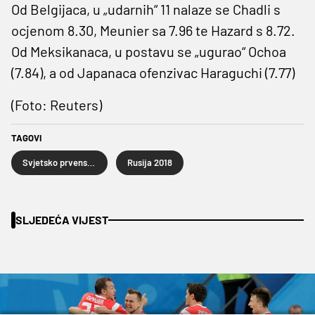
Od Belgijaca, u „udarnih“ 11 nalaze se Chadli s
ocjenom 8.30, Meunier sa 7.96 te Hazard s 8.72.
Od Meksikanaca, u postavu se „ugurao“ Ochoa
(7.84), a od Japanaca ofenzivac Haraguchi (7.77)
(Foto: Reuters)
TAGOVI
Svjetsko prvenstvo u nogometu
Rusija 2018
SLJEDEĆA VIJEST