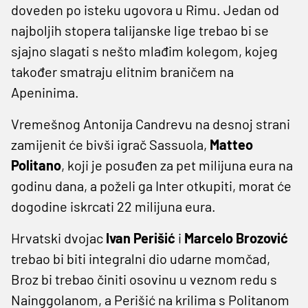
doveden po isteku ugovora u Rimu. Jedan od
najboljih stopera talijanske lige trebao bi se
sjajno slagati s nešto mlađim kolegom, kojeg
također smatraju elitnim braničem na
Apeninima.
Vremešnog Antonija Candrevu na desnoj strani
zamijenit će bivši igrač Sassuola,
Matteo
Politano
, koji je posuđen za pet milijuna eura na
godinu dana, a poželi ga Inter otkupiti, morat će
dogodine iskrcati 22 milijuna eura.
Hrvatski dvojac
Ivan Perišić
i
Marcelo Brozović
trebao bi biti integralni dio udarne momčad,
Broz bi trebao činiti osovinu u veznom redu s
Nainggolanom, a Perišić na krilima s Politanom