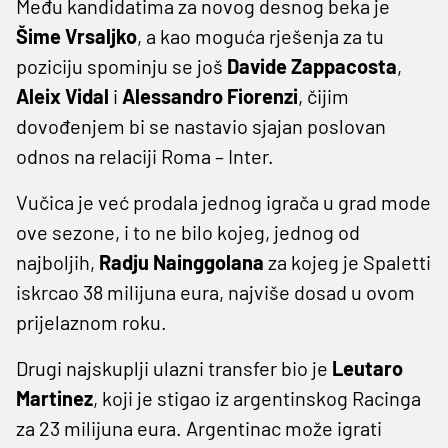
Među kandidatima za novog desnog beka je
Šime Vrsaljko
, a kao moguća rješenja za tu
poziciju spominju se još
Davide Zappacosta
,
Aleix Vidal
i
Alessandro Fiorenzi
, čijim
dovođenjem bi se nastavio sjajan poslovan
odnos na relaciji Roma – Inter.
Vučica je već prodala jednog igrača u grad mode
ove sezone, i to ne bilo kojeg, jednog od
najboljih,
Radju Nainggolana
za kojeg je Spaletti
iskrcao 38 milijuna eura, najviše dosad u ovom
prijelaznom roku.
Drugi najskuplji ulazni transfer bio je
Leutaro
Martinez
, koji je stigao iz argentinskog Racinga
za 23 milijuna eura. Argentinac može igrati