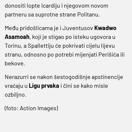
donositi lopte Icardiju i njegovom novom
partneru sa suprotne strane Politanu.
Među pridošlicama je i Juventusov
Kwadwo
Asamoah
, koji je stigao po isteku ugovora u
Torinu, a Spallettiju će pokrivati cijelu lijevu
stranu, odnosno po potrebi mijenjati Perišića ili
bekove.
Nerazurri se nakon šestogodišnje apstinencije
vraćaju u
Ligu prvaka
i čini se kako misle
ozbiljno.
(foto: Action Images)