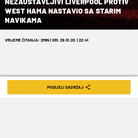
NEZAUSTAVLJIVI LIVERPOOL PROTIV
WEST HAMA NASTAVIO SA STARIM
NAVIKAMA
VRIJEME ČITANJA: 2MIN | SRI. 29.01.20. | 22:41
Još jedan običan dan u uredu Jurgena
PODIJELI SADRŽAJ
Kloppa.
Liverpool je u zaostaloj utakmici 18. kola
engleske Premier lige slavio kod West Hama
rezultatom 0:2 te tako upisao 23. pobjedu u 24