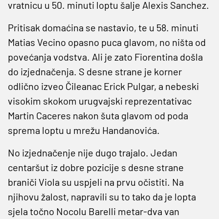
vratnicu u 50. minuti loptu šalje Alexis Sanchez.
Pritisak domaćina se nastavio, te u 58. minuti
Matias Vecino opasno puca glavom, no ništa od
povećanja vodstva. Ali je zato Fiorentina došla
do izjednačenja. S desne strane je korner
odlično izveo Čileanac Erick Pulgar, a nebeski
visokim skokom urugvajski reprezentativac
Martin Caceres nakon šuta glavom od poda
sprema loptu u mrežu Handanovića.
No izjednačenje nije dugo trajalo. Jedan
centaršut iz dobre pozicije s desne strane
braniči Viola su uspjeli na prvu očistiti. Na
njihovu žalost, napravili su to tako da je lopta
sjela točno Nocolu Barelli metar-dva van