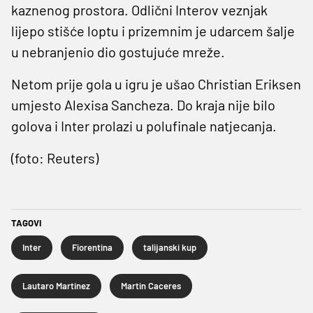
kaznenog prostora. Odlični Interov veznjak
lijepo stišće loptu i prizemnim je udarcem šalje
u nebranjenio dio gostujuće mreže.
Netom prije gola u igru je ušao Christian Eriksen
umjesto Alexisa Sancheza. Do kraja nije bilo
golova i Inter prolazi u polufinale natjecanja.
(foto: Reuters)
TAGOVI
Inter
Fiorentina
talijanski kup
Lautaro Martinez
Martin Caceres