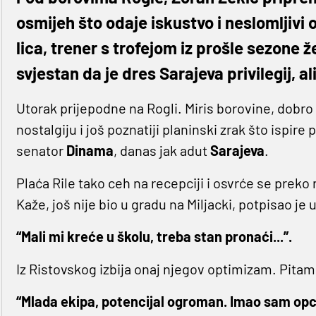
osmijeh što odaje iskustvo i neslomljivi 
lica, trener s trofejom iz prošle sezone 
svjestan da je dres Sarajeva privilegij, ali
Utorak prijepodne na Rogli. Miris borovine, dobro
nostalgiju i još poznatiji planinski zrak što ispire p
senator
Dinama
, danas jak adut
Sarajeva
.
Plaća Rile tako ceh na recepciji i osvrće se prek
Kaže, još nije bio u gradu na Miljacki, potpisao je
“Mali mi kreće u školu, treba stan pronaći...”.
Iz Ristovskog izbija onaj njegov optimizam. Pita
“Mlada ekipa, potencijal ogroman. Imao sam opci