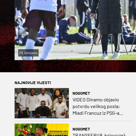
FK Sarajevo
NAJNOVIJE VIJESTI
NOGOMET
VIDEO Dinamo objavio
potvrdu velikog posla:
Mladi Francuz iz PSG-a
zadužio dres Plavih!
NOGOMET
TRANSFERI (8. kolovoza):