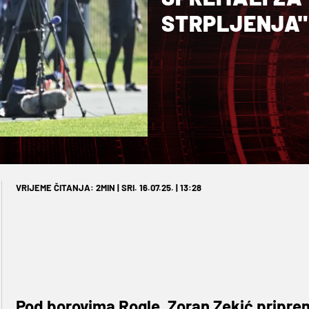
STRPLJENJA"
VRIJEME ČITANJA: 2MIN | SRI. 16.07.25. | 13:28
Pod borovima Rogle, Zoran Zekić priprem