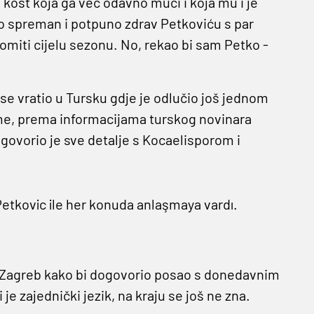
kost koja ga već odavno muči i koja mu i je
no spreman i potpuno zdrav Petkoviću s par
omiti cijelu sezonu. No, rekao bi sam Petko -
se vratio u Tursku gdje je odlučio još jednom
me, prema informacijama turskog novinara
ovorio je sve detalje s Kocaelisporom i
Petkovic ile her konuda anlaşmaya vardı.
u Zagreb kako bi dogovorio posao s donedavnim
 je zajednički jezik, na kraju se još ne zna.