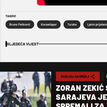
TAGOVI
Bruno Petković
Kocaelispor
Turska
SLJEDEĆA VIJEST
PODIJELI SADRŽAJ
ZORAN ZEKIĆ 
SARAJEVA JE
SPREMALI ZA 