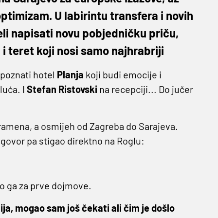
optimizam. U labirintu transfera i novih
želi napisati novu pobjedničku priču,
 i teret koji nosi samo najhrabriji
 poznati hotel
Planja
koji budi emocije i
luća. I
Stefan
Ristovski
na recepciji... Do jučer
o ramena, a osmijeh od Zagreba do Sarajeva.
 ugovor pa stigao direktno na Roglu:
mo ga za prve dojmove.
ja, mogao sam još čekati ali čim je došlo