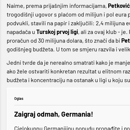
Naime, prema prijašnjim informacijama,
Petkovi
trogodišnji ugovor s plaćom od milijun i pol eura 
podvukli, stavili na papir i zaključili: 2,4 milijuna
napadača u
Turskoj prvoj ligi
, ali za ovaj klub - 
proračun od 30 milijuna dolara, što znači da bi
Pet
godišnjeg budžeta. U tom se smjeru razvila i vel
Jedni tvrde da je nerealno smatrati kako je manje
ako žele ostvariti konkretan rezultat u elitnom raz
budžeta i koncentraciju na ostanak u ligi u koju su
Oglas
Zaigraj odmah, Germania!
Cjelokupnu Germanijinu ponudu pronađite i p