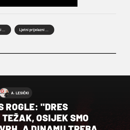
Ljetni prijelazni rok
Ljetni prijelazni rok 2025.
A. LESIČKI
S ROGLE: "DRES
 TEŽAK, OSIJEK SMO
VRH, A DINAMU TREBA