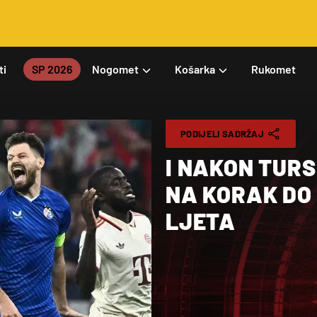
ti
SP 2026
Nogomet
Košarka
Rukomet
PODIJELI SADRŽAJ
I NAKON TURS
NA KORAK DO
LJETA