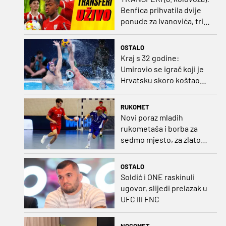
Benfica prihvatila dvije
ponude za Ivanovića, tri
kluba u borbi za potpis
Šutala
OSTALO
Kraj s 32 godine:
Umirovio se igrač koji je
Hrvatsku skoro koštao
svjetskog zlata
RUKOMET
Novi poraz mladih
rukometaša i borba za
sedmo mjesto, za zlato
se bore Slovenci i
Nijemci
OSTALO
Soldić i ONE raskinuli
ugovor, slijedi prelazak u
UFC ili FNC
NOGOMET