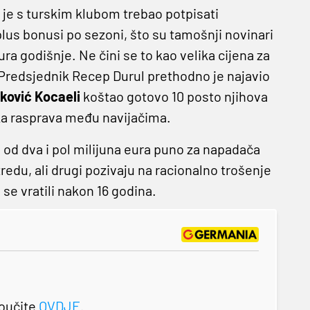
ć
je s turskim klubom trebao potpisati
plus bonusi po sezoni, što su tamošnji novinari
 eura godišnje. Ne čini se to kao velika cijena za
je. Predsjednik Recep Durul prethodno je najavio
ković Kocaeli
koštao gotovo 10 posto njihova
ika rasprava među navijačima.
 od dva i pol milijuna eura puno za napadača
redu, ali drugi pozivaju na racionalno trošenje
 se vratili nakon 16 godina.
roučite
OVDJE
.