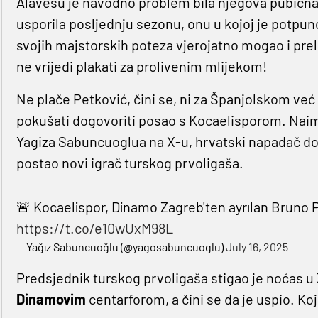
Alavesu je navodno problem bila njegova pubična 
usporila posljednju sezonu, onu u kojoj je potpu
svojih majstorskih poteza vjerojatno mogao i prel
ne vrijedi plakati za prolivenim mlijekom!
Ne plače Petković, čini se, ni za Španjolskom već 
pokušati dogovoriti posao s Kocaelisporom. Nai
Yagiza Sabuncuoglua na X-u, hrvatski napadač dog
postao novi igrač turskog prvoligaša.
🚨 Kocaelispor, Dinamo Zagreb'ten ayrılan Bruno 
https://t.co/e10wUxM98L
— Yağız Sabuncuoğlu (@yagosabuncuoglu)
July 16, 2025
Predsjednik turskog prvoligaša stigao je noćas 
Dinamovim
centarforom, a čini se da je uspio. Koji