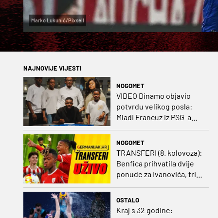
Marko Lukunić/Pixsell
NAJNOVIJE VIJESTI
NOGOMET
VIDEO Dinamo objavio
potvrdu velikog posla:
Mladi Francuz iz PSG-a
zadužio dres Plavih!
NOGOMET
TRANSFERI (8. kolovoza):
Benfica prihvatila dvije
ponude za Ivanovića, tri
kluba u borbi za potpis
Šutala
OSTALO
Kraj s 32 godine: