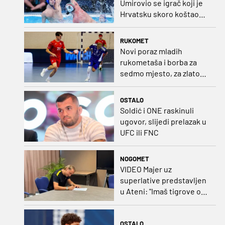
Umirovio se igrač koji je
Hrvatsku skoro koštao
svjetskog zlata
RUKOMET
Novi poraz mladih
rukometaša i borba za
sedmo mjesto, za zlato
se bore Slovenci i
Nijemci
OSTALO
Soldić i ONE raskinuli
ugovor, slijedi prelazak u
UFC ili FNC
NOGOMET
VIDEO Majer uz
superlative predstavljen
u Ateni: "Imaš tigrove oči,
vrlo si inteligentan"
OSTALO