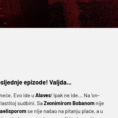
sljednje epizode! Valjda...
 neće. Evo ide u
Alaves
! Ipak ne ide... Na 'on-
vlastitoj sudbini. Sa
Zvonimirom Bobanom
nije
aelisporom
se nije našao na pitanju plaće, a u