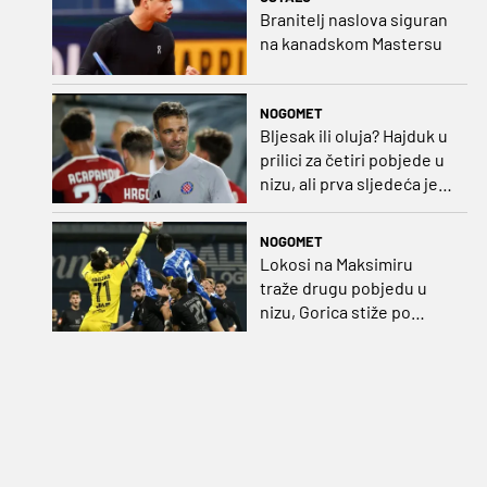
Branitelj naslova siguran
na kanadskom Mastersu
NOGOMET
Bljesak ili oluja? Hajduk u
prilici za četiri pobjede u
nizu, ali prva sljedeća je
najvažnija
NOGOMET
Lokosi na Maksimiru
traže drugu pobjedu u
nizu, Gorica stiže po
iskupljenje i bolje izdanje
nego na otvaranju