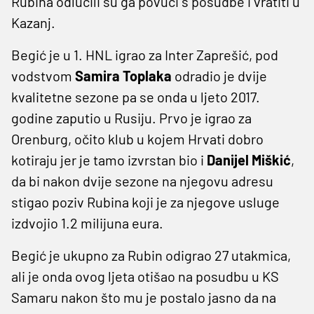
Rubina odlučili su ga povući s posudbe i vratiti u
Kazanj.
Begić je u 1. HNL igrao za Inter Zaprešić, pod
vodstvom
Samira Toplaka
odradio je dvije
kvalitetne sezone pa se onda u ljeto 2017.
godine zaputio u Rusiju. Prvo je igrao za
Orenburg, očito klub u kojem Hrvati dobro
kotiraju jer je tamo izvrstan bio i
Danijel Miškić
,
da bi nakon dvije sezone na njegovu adresu
stigao poziv Rubina koji je za njegove usluge
izdvojio 1.2 milijuna eura.
Begić je ukupno za Rubin odigrao 27 utakmica,
ali je onda ovog ljeta otišao na posudbu u KS
Samaru nakon što mu je postalo jasno da na