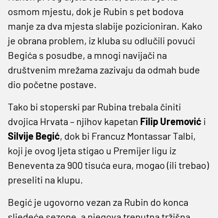
osmom mjestu, dok je Rubin s pet bodova
manje za dva mjesta slabije pozicioniran. Kako
je obrana problem, iz kluba su odlučili povući
Begića s posudbe, a mnogi navijači na
društvenim mrežama zazivaju da odmah bude
dio početne postave.
Tako bi stoperski par Rubina trebala činiti
dvojica Hrvata – njihov kapetan
Filip Uremović
i
Silvije Begić
, dok bi Francuz Montassar Talbi,
koji je ovog ljeta stigao u Premijer ligu iz
Beneventa za 900 tisuća eura, mogao (ili trebao)
preseliti na klupu.
Begić je ugovorno vezan za Rubin do konca
sljedeće sezone, a njegova trenutna tržišna