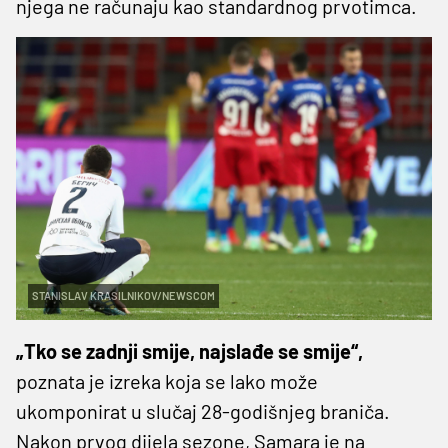
njega ne računaju kao standardnog prvotimca.
STANISLAV KRASILNIKOV/NEWSCOM
„Tko se zadnji smije, najslađe se smije“,
poznata je izreka koja se lako može
ukomponirat u slučaj 28-godišnjeg braniča.
Nakon prvog dijela sezone, Samara je na