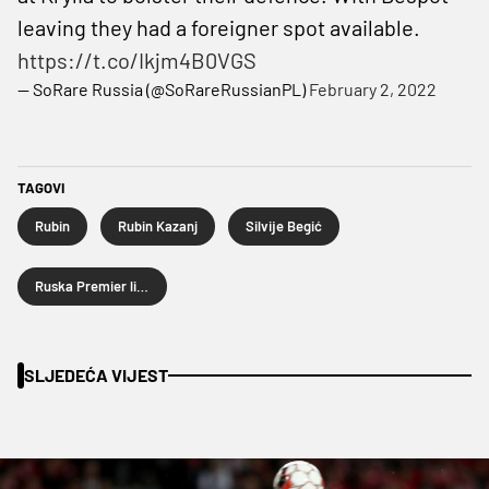
leaving they had a foreigner spot available.
https://t.co/Ikjm4B0VGS
— SoRare Russia (@SoRareRussianPL)
February 2, 2022
TAGOVI
Rubin
Rubin Kazanj
Silvije Begić
Ruska Premier liga
SLJEDEĆA VIJEST