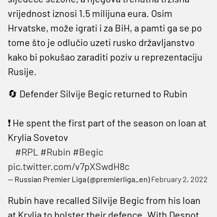
vrijednost iznosi 1.5 milijuna eura. Osim
Hrvatske, može igrati i za BiH, a pamti ga se po
tome što je odlučio uzeti rusko državljanstvo
kako bi pokušao zaraditi poziv u reprezentaciju
Rusije.
🔄 Defender Silvije Begic returned to Rubin
⠀
❗️ He spent the first part of the season on loan at
Krylia Sovetov
⠀
#RPL
#Rubin
#Begic
pic.twitter.com/v7pXSwdH8c
— Russian Premier Liga (@premierliga_en)
February 2, 2022
Rubin have recalled Silvije Begic from his loan
at Krylia to bolster their defence. With Despot