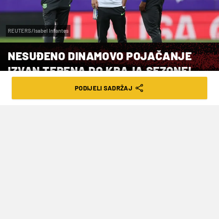
REUTERS/Isabel Infantes
NESUĐENO DINAMOVO POJAČANJE
IZVAN TERENA DO KRAJA SEZONE!
PODIJELI SADRŽAJ
VRIJEME ČITANJA: 4MIN | PET. 13.02.26. | 11:50
Mladi Španjolac, kojega su željeli u
Maksimiru, zbog ozljede će pauzirati tri
mjeseca. No, možda baš to otvori