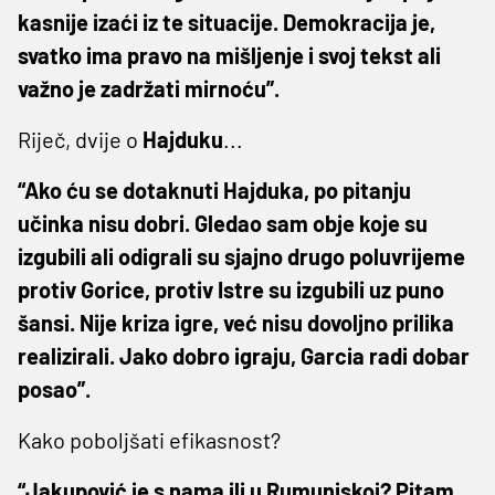
kasnije izaći iz te situacije. Demokracija je,
svatko ima pravo na mišljenje i svoj tekst ali
važno je zadržati mirnoću”.
Riječ, dvije o
Hajduku
...
“Ako ću se dotaknuti Hajduka, po pitanju
učinka nisu dobri. Gledao sam obje koje su
izgubili ali odigrali su sjajno drugo poluvrijeme
protiv Gorice, protiv Istre su izgubili uz puno
šansi. Nije kriza igre, već nisu dovoljno prilika
realizirali. Jako dobro igraju, Garcia radi dobar
posao”.
Kako poboljšati efikasnost?
“Jakupović je s nama ili u Rumunjskoj? Pitam