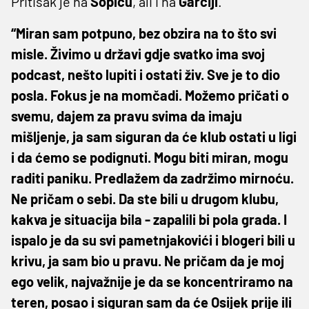
Pritisak je na
Sopiću
, ali i na
Garciji
.
“Miran sam potpuno, bez obzira na to što svi
misle. Živimo u državi gdje svatko ima svoj
podcast, nešto lupiti i ostati živ. Sve je to dio
posla. Fokus je na momčadi. Možemo pričati o
svemu, dajem za pravu svima da imaju
mišljenje, ja sam siguran da će klub ostati u ligi
i da ćemo se podignuti. Mogu biti miran, mogu
raditi paniku. Predlažem da zadržimo mirnoću.
Ne pričam o sebi. Da ste bili u drugom klubu,
kakva je situacija bila - zapalili bi pola grada. I
ispalo je da su svi pametnjakovići i blogeri bili u
krivu, ja sam bio u pravu. Ne pričam da je moj
ego velik, najvažnije je da se koncentriramo na
teren, posao i siguran sam da će Osijek prije ili