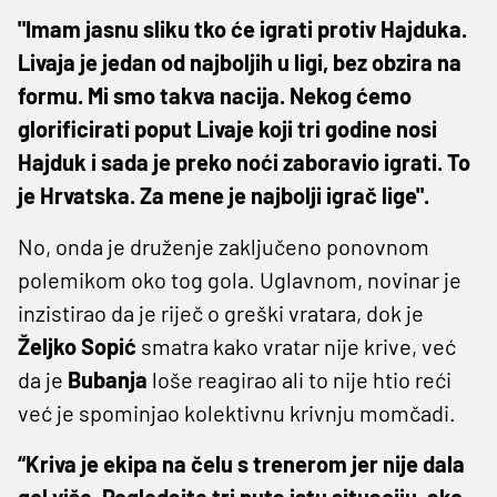
"Imam jasnu sliku tko će igrati protiv Hajduka.
Livaja je jedan od najboljih u ligi, bez obzira na
formu. Mi smo takva nacija. Nekog ćemo
glorificirati poput Livaje koji tri godine nosi
Hajduk i sada je preko noći zaboravio igrati. To
je Hrvatska. Za mene je najbolji igrač lige".
No, onda je druženje zaključeno ponovnom
polemikom oko tog gola. Uglavnom, novinar je
inzistirao da je riječ o greški vratara, dok je
Željko
Sopić
smatra kako vratar nije krive, već
da je
Bubanja
loše reagirao ali to nije htio reći
već je spominjao kolektivnu krivnju momčadi.
“Kriva je ekipa na čelu s trenerom jer nije dala
gol više. Pogledajte tri puta istu situaciju, ako