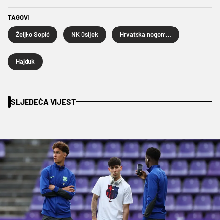
TAGOVI
Željko Sopić
NK Osijek
Hrvatska nogometna liga
Hajduk
SLJEDEĆA VIJEST