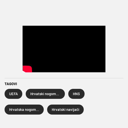
TAGOVI
UEFA
Hrvatski nogometni savez
HNS
Hrvatska nogometna reprezentacija
Hrvatski navijači