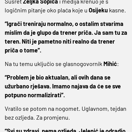
Susret
Željka
Sopića
i medija krenuo je s
logičnim pitanje oko plaća koje u
Osijeku
kasne.
“Igrači treniraju normalno, o ostalim stvarima
mislim da je glupo da trener priča. Ja sam tu za
teren. Niti je pametno niti realno da trener
priča o tome”.
Na tu temu uključio se glasnogovornik
Mihić
:
“Problem je bio aktualan, ali ovih dana se
užurbano rješava. Imamo najava da će se sve
potpuno normalizirati”.
Vratilo se potom na nogomet. Uglavnom, tejdan
bez ozljeda. Za promjenu.
“Svi su zdravi, nema ozljeda. Jelenić je odradio