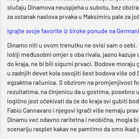
slučaju Dinamova neuspjeha u subotu, bez obzira n
za ostanak naslova prvaka u Maksimiru pale za jo
Igrajte svoje favorite iz široke ponude na Germanij
Dinamo niti u ovom trenutku ne ovisi sam o sebi. P
lošiji međusobni omjer s oba rivala, jasno kazuje 
do kraja, ne bi bili sigurni prvaci. Bodove moraju
u zadnjih devet kola osvojiti šest bodova više od S
egzaktna računica. S obzirom na promjenjivost for
rezultatima, na činjenicu da u gostima, posebno u z
logično jest očekivati da će do kraja svi gubiti 
Fabio Cannavaro i njegovi igrači više nemaju prav
Dinamu već odavno raritetna i neobična, mogla bi p
scenariju rasplet kakav ne pamtimo da smo ikad g