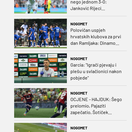
nego jednom 3-0:
Janković Rijeci
projektilom donio slavlje
protiv inferiornijeg
NOGOMET
protivnika
Polovičan uspjeh
hrvatskih klubova za prvi
dan Ramljaka: Dinamo
poražen od Juventusa,
Hajduk bolji od Bologne
NOGOMET
Garcia: "Igrači pjevaju i
plešu u svlačionici nakon
pobjede"
NOGOMET
OCJENE - HAJDUK: Šego
prelomio, Pajaziti
zapečatio, Šotiček
oduševio u predstavi
splitskih 'odlikaša'
NOGOMET