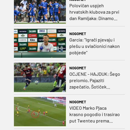
protivnika
Polovičan uspjeh
hrvatskih klubova za prvi
dan Ramljaka: Dinamo
poražen od Juventusa,
Hajduk bolji od Bologne
NOGOMET
Garcia: "Igrači pjevaju i
plešu u svlačionici nakon
pobjede"
NOGOMET
OCJENE - HAJDUK: Šego
prelomio, Pajaziti
zapečatio, Šotiček
oduševio u predstavi
splitskih 'odlikaša'
NOGOMET
VIDEO Marko Pjaca
krasno pogodio i trasirao
put Twenteu prema
važnoj pobjedi