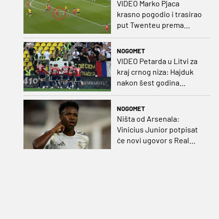
VIDEO Marko Pjaca
krasno pogodio i trasirao
put Twenteu prema
važnoj pobjedi
NOGOMET
VIDEO Petarda u Litvi za
kraj crnog niza: Hajduk
nakon šest godina
pobijedio na europskom
gostovanju
NOGOMET
Ništa od Arsenala:
Vinicius Junior potpisat
će novi ugovor s Real
Madridom