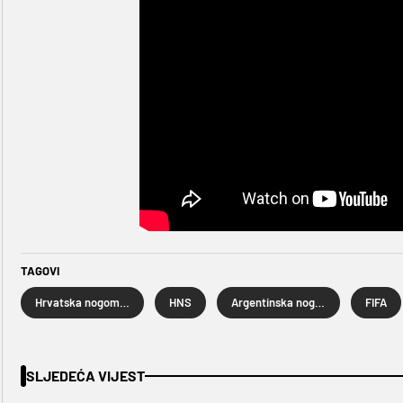
TAGOVI
Hrvatska nogometna reprezentacija
HNS
Argentinska nogometna reprezentacija
FIFA
SLJEDEĆA VIJEST