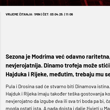
VRIJEME ČITANJA: 1MIN | ČET. 03.04.25. | 11:06
Sezona je Modrima već odavno raritetna, 
nevjerojatnija. Dinamo trofeja može stić
Hajduka i Rijeke, međutim, trebaju mu s
Pula i Drosina sad će stvarno biti Dinamova istin
Hajduk i Rijeka imaju također teška gostovanja ko
nevjerojatno da izgube dva ili sva tri boda pa bi, 
mogla ostati ista. A nada doista i dalje živjeti u 