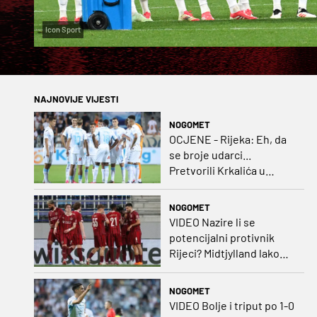
Icon Sport
NAJNOVIJE VIJESTI
NOGOMET
OCJENE - Rijeka: Eh, da
se broje udarci...
Pretvorili Krkalića u
junaka, a izlet na uzvrat u
ozbiljan posao!
NOGOMET
VIDEO Nazire li se
potencijalni protivnik
Rijeci? Midtjylland lako
protiv Iraca za slavlje u
prvoj utakmici
NOGOMET
VIDEO Bolje i triput po 1-0