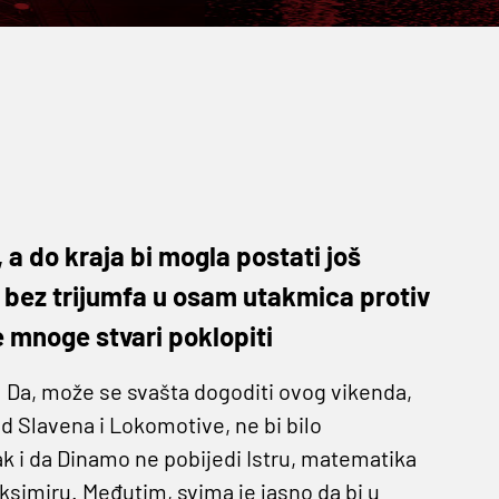
a do kraja bi mogla postati još
i bez trijumfa u osam utakmica protiv
e mnoge stvari poklopiti
a. Da, može se svašta dogoditi ovog vikenda,
d Slavena i Lokomotive, ne bi bilo
čak i da Dinamo ne pobijedi Istru, matematika
Maksimiru. Međutim, svima je jasno da bi u