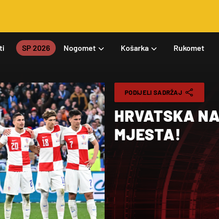
ti
SP 2026
Nogomet
Košarka
Rukomet
PODIJELI SADRŽAJ
HRVATSKA NA
MJESTA!