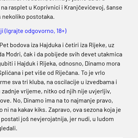
a rasplet u Koprivnici i Kranjčevićevoj, šanse
š nekoliko postotaka.
i (Igrajte odgovorno, 18+)
et bodova iza Hajduka i četiri iza Rijeke, uz
da Modri, čak i da pobijede svih devet utakmica
 gubiti i Hajduk i Rijeka, odnosno, Dinamo mora
plićana i pet više od Riječana. To je vrlo
me sva tri kluba, na oscilacije u izvedbama i
adnje vrijeme, nitko od njih nije uvjerljiv,
bodove. No, Dinamo ima na to najmanje pravo,
o ni na kakav kiks. Zapravo, ova sezona koja je
ostati još nevjerojatnija, jer nudi, u ludom
ledali.