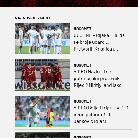
NAJNOVIJE VIJESTI
NOGOMET
OCJENE - Rijeka: Eh, da
se broje udarci...
Pretvorili Krkalića u
junaka, a izlet na uzvrat u
ozbiljan posao!
NOGOMET
VIDEO Nazire li se
potencijalni protivnik
Rijeci? Midtjylland lako
protiv Iraca za slavlje u
prvoj utakmici
NOGOMET
VIDEO Bolje i triput po 1-0
nego jednom 3-0:
Janković Rijeci
projektilom donio slavlje
protiv inferiornijeg
NOGOMET