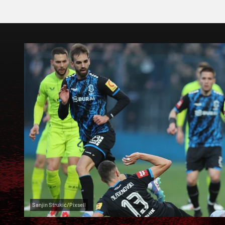
Sanjin Strukić/Pixsell