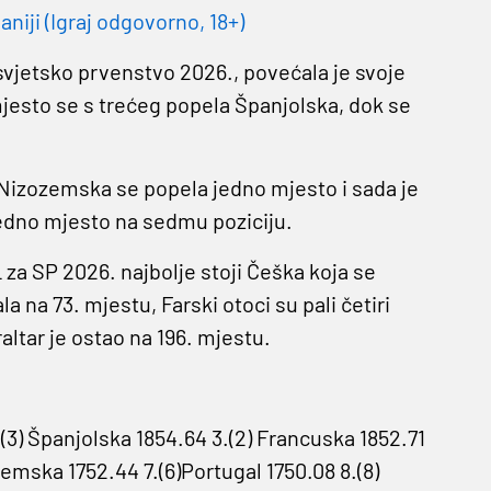
niji (Igraj odgovorno, 18+)
svjetsko prvenstvo 2026., povećala je svoje
jesto se s trećeg popela Španjolska, dok se
l. Nizozemska se popela jedno mjesto i sada je
jedno mjesto na sedmu poziciju.
L za SP 2026. najbolje stoji Češka koja se
la na 73. mjestu, Farski otoci su pali četiri
raltar je ostao na 196. mjestu.
 2.(3) Španjolska 1854.64 3.(2) Francuska 1852.71
ozemska 1752.44 7.(6)Portugal 1750.08 8.(8)