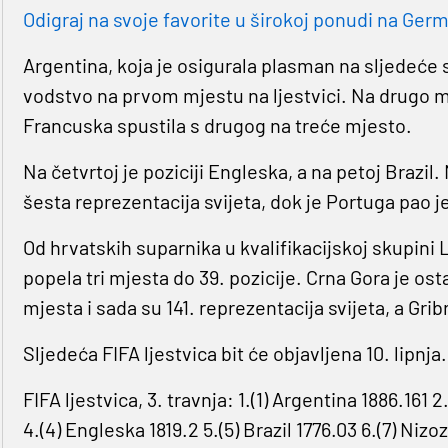
Odigraj na svoje favorite u širokoj ponudi na Germa
Argentina, koja je osigurala plasman na sljedeće 
vodstvo na prvom mjestu na ljestvici. Na drugo m
Francuska spustila s drugog na treće mjesto.
Na četvrtoj je poziciji Engleska, a na petoj Brazi
šesta reprezentacija svijeta, dok je Portuga pao 
Od hrvatskih suparnika u kvalifikacijskoj skupini 
popela tri mjesta do 39. pozicije. Crna Gora je osta
mjesta i sada su 141. reprezentacija svijeta, a Grib
Sljedeća FIFA ljestvica bit će objavljena 10. lipnja.
FIFA ljestvica, 3. travnja: 1.(1) Argentina 1886.161
4.(4) Engleska 1819.2 5.(5) Brazil 1776.03 6.(7) Niz