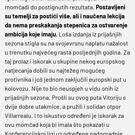
momčadi do postignutih rezultata.
Postavljeni
su temelji za postići više, ali i naučena lekcija
da nema preskakanja stepenica za ostvarenje
ambicija koje imaju.
Loša izdanja iz prijašnjih
sezona stigla su na svojevrsnu naplatu nažalost
u trenutku najvećeg rasta posljednjih godina. Za
taj prolaz i iskorak u skupine nekog europskog
natjecanja dobili su najtežeg mogućeg
protivnika i još jednom zaključili europski put u
kolovozu. Nije to bio neuspjeh u vidu onih iz
prijašnjih sezona. Prošli su ovog puta Vitoriju s
dvije dobre utakmice, a pružili i solidan otpor
Villarrealu. I to iskustvo određeni je iskorak za
ovu momčad koja bi imala što pokazati u
Konferencijskoj ligi uz određene nadogradnje.