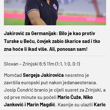
Jakirović za Germanijak: Bilo je kao protiv
Turske u Beču, čovjek zabio škarice sad i tko
zna hoće li ikad više. Ali, ponosan sam!
Slovan – Zrinjski 6:5 11m (1:1, 1:0, 0:1)
Momčad
Sergeja Jakirovića
nesretno je
završila europski put nakon jedanaesteraca.
Josip Čondrić branio je cijeli susret za Zrinjski, a
od prve minute su počeli
Mario Ćuže, Niko
Janković i Marin Magdić
. Kasnije su ulazili
Karlo