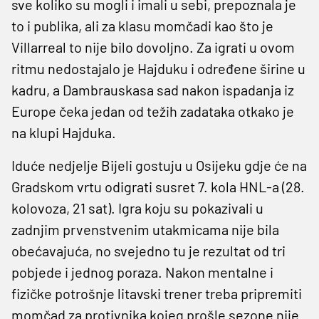
sve koliko su mogli i imali u sebi, prepoznala je
to i publika, ali za klasu momčadi kao što je
Villarreal to nije bilo dovoljno. Za igrati u ovom
ritmu nedostajalo je Hajduku i određene širine u
kadru, a Dambrauskasa sad nakon ispadanja iz
Europe čeka jedan od težih zadataka otkako je
na klupi Hajduka.
Iduće nedjelje Bijeli gostuju u Osijeku gdje će na
Gradskom vrtu odigrati susret 7. kola HNL-a (28.
kolovoza, 21 sat). Igra koju su pokazivali u
zadnjim prvenstvenim utakmicama nije bila
obećavajuća, no svejedno tu je rezultat od tri
pobjede i jednog poraza. Nakon mentalne i
fizičke potrošnje litavski trener treba pripremiti
momčad za protivnika kojeg prošle sezone nije