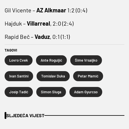
Gil Vicente –
AZ Alkmaar
1:2 (0:4)
Hajduk –
Villarreal
, 2:0 (2:4)
Rapid Beč –
Vaduz
, 0:1 (1:1)
TAGOVI
Lovro Cvek
Ante Roguljić
Šime Vrsaljko
Ivan Santini
Tomislav Duka
Petar Mamić
Josip Tadić
Simon Sluga
Adam Gyurcso
SLJEDEĆA VIJEST