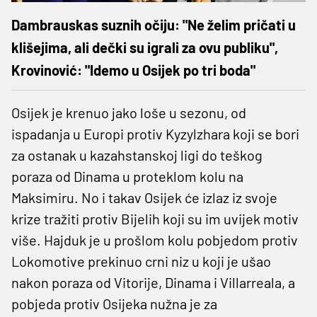
Dambrauskas suznih očiju: "Ne želim pričati u
klišejima, ali dečki su igrali za ovu publiku",
Krovinović: "Idemo u Osijek po tri boda"
Osijek je krenuo jako loše u sezonu, od
ispadanja u Europi protiv Kyzylzhara koji se bori
za ostanak u kazahstanskoj ligi do teškog
poraza od Dinama u proteklom kolu na
Maksimiru. No i takav Osijek će izlaz iz svoje
krize tražiti protiv Bijelih koji su im uvijek motiv
više. Hajduk je u prošlom kolu pobjedom protiv
Lokomotive prekinuo crni niz u koji je ušao
nakon poraza od Vitorije, Dinama i Villarreala, a
pobjeda protiv Osijeka nužna je za