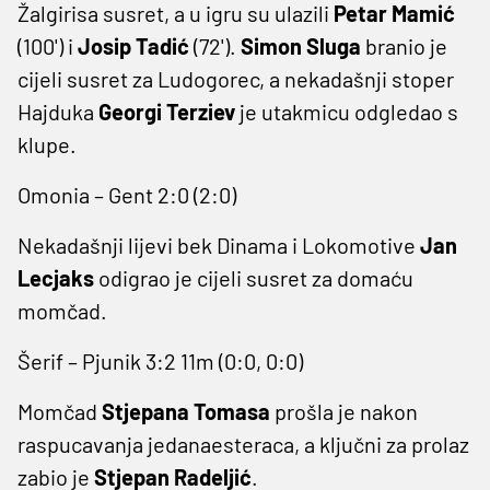
Žalgirisa susret, a u igru su ulazili
Petar Mamić
(100') i
Josip Tadić
(72').
Simon Sluga
branio je
cijeli susret za Ludogorec, a nekadašnji stoper
Hajduka
Georgi Terziev
je utakmicu odgledao s
klupe.
Omonia – Gent 2:0 (2:0)
Nekadašnji lijevi bek Dinama i Lokomotive
Jan
Lecjaks
odigrao je cijeli susret za domaću
momčad.
Šerif – Pjunik 3:2 11m (0:0, 0:0)
Momčad
Stjepana Tomasa
prošla je nakon
raspucavanja jedanaesteraca, a ključni za prolaz
zabio je
Stjepan Radeljić
.