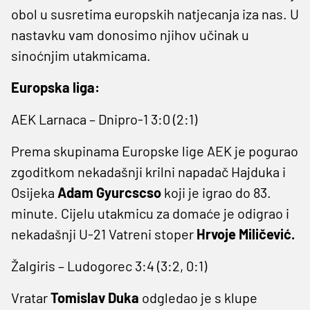
obol u susretima europskih natjecanja iza nas. U
nastavku vam donosimo njihov učinak u
sinoćnjim utakmicama.
Europska liga:
AEK Larnaca – Dnipro-1 3:0 (2:1)
Prema skupinama Europske lige AEK je pogurao
zgoditkom nekadašnji krilni napadač Hajduka i
Osijeka
Adam Gyurcscso
koji je igrao do 83.
minute. Cijelu utakmicu za domaće je odigrao i
nekadašnji U-21 Vatreni stoper
Hrvoje Miličević.
Žalgiris – Ludogorec 3:4 (3:2, 0:1)
Vratar
Tomislav Duka
odgledao je s klupe