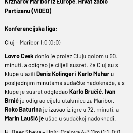
Krznarov Maribor iz Europe, Hrvat zabio
Partizanu (VIDEO)
Konferencijska liga:
Cluj – Maribor 1:0 (0:0)
Lovro Cvek
donio je prolaz Cluju golom u 90.
minuti, a odigrao je ciijeli susret. Za Cluj su s
klupe ulazili
Denis Kolinger i Karlo Muhar
u
posljednjim minutama sudačke nadoknade, a s
klupe je susret odgledao
Karlo Bručić
.
Ivan
Brnić
je odigrao cijelu utakmicu za Maribor,
Roko Baturina
je izašao iz igre u 72. minuti, a
Marin Laušić je
ušao u sudačkoj nadoknadi.
H. Beer Sheva – Univ. Craiova 4-3 11m (1:1, 0:0,