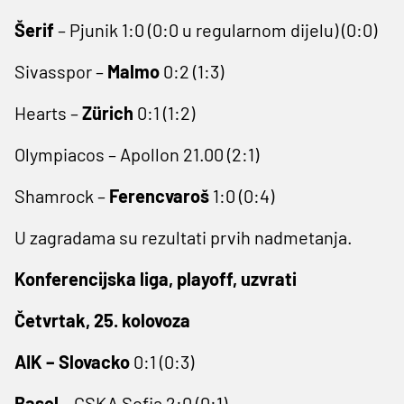
Šerif
– Pjunik 1:0 (0:0 u regularnom dijelu) (0:0)
Sivasspor –
Malmo
0:2 (1:3)
Hearts –
Zürich
0:1 (1:2)
Olympiacos – Apollon 21.00 (2:1)
Shamrock –
Ferencvaroš
1:0 (0:4)
U zagradama su rezultati prvih nadmetanja.
Konferencijska liga, playoff, uzvrati
Četvrtak, 25. kolovoza
AIK – Slovacko
0:1 (0:3)
Basel
– CSKA Sofia 2:0 (0:1)