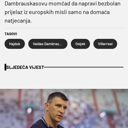
Dambrauskasovu momčad da napravi bezbolan
prijelaz iz europskih misli samo na domaća
natjecanja.
TAGOVI
Hajduk
Valdas Dambrauskas
Osijek
Villarreal
SLJEDEĆA VIJEST