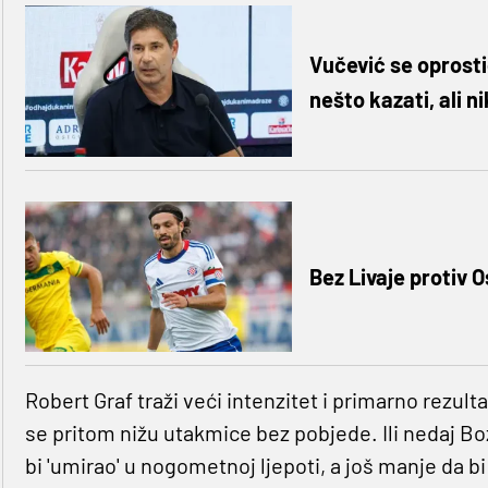
Vučević se oprost
nešto kazati, ali n
Bez Livaje protiv 
Robert Graf traži veći intenzitet i primarno rezult
se pritom nižu utakmice bez pobjede. Ili nedaj Bož
bi 'umirao' u nogometnoj ljepoti, a još manje da b