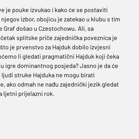
e je pouke izvukao i kako će se postaviti
i njegov izbor, obojicu je zatekao u klubu s tim
e Graf došao u Czestochowu. Ali, sa
očetak splitske priče zajednička poveznica je
a što je prvenstvo za Hajduk dobilo izvjesni
hoćemo li gledati pragmatični Hajduk koji čeka
iju igre dominantnog posjeda? Jasno je da će
i ljudi struke Hajduka ne mogu birati
nje, ako odmah ne nađu zajednički jezik gledat
ljetni prijelazni rok.