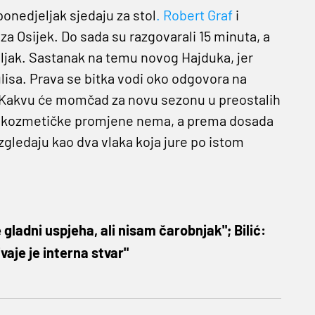
ponedjeljak sjedaju za stol
. Robert Graf
i
u za Osijek. Do sada su razgovarali 15 minuta, a
eljak. Sastanak na temu novog Hajduka, jer
lisa. Prava se bitka vodi oko odgovora na
e? Kakvu će momčad za novu sezonu u preostalih
za kozmetičke promjene nema, a prema dosada
zgledaju kao dva vlaka koja jure po istom
gladni uspjeha, ali nisam čarobnjak"; Bilić:
vaje je interna stvar"