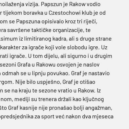
moilaženja vizija. Papszun je Rakow vodio
er tijekom boravka u Czestochowi klub je od
m se Papszuna opisivalo kroz tri riječi,
nera savršene taktičke organizacije, te
simum iz limitiranog kadra, ali s druge strane
 karakter za igrače koji vole slobodu igre. Uz
irati igrače. U tom dijelu, ali sigurno i u drugim
 sezoni Grafa u Rakowu osvojen je naslov
n odmah se u lipnju povukao. Graf je nastavio
. Nije bilo uspješno, Graf je otišao
se na kraju te sezone vratio u Rakow. Iz
om, mediji su trenera držali kao ključnog
to Graf kasnije nije pronašao bolji angažman,
dopredsjednika za sport već nakon dva mjeseca