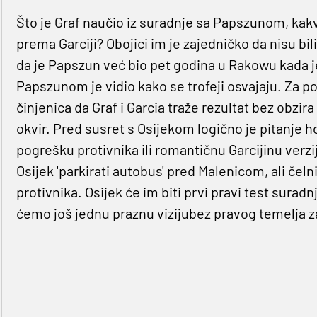
Što je Graf naučio iz suradnje sa Papszunom, kakv
prema Garciji? Obojici im je zajedničko da nisu bil
da je Papszun već bio pet godina u Rakowu kada j
Papszunom je vidio kako se trofeji osvajaju. Za p
činjenica da Graf i Garcia traže rezultat bez obzir
okvir. Pred susret s Osijekom logično je pitanje 
pogrešku protivnika ili romantičnu Garcijinu verz
Osijek 'parkirati autobus' pred Malenicom, ali čeln
protivnika. Osijek će im biti prvi pravi test surad
ćemo još jednu praznu vizijubez pravog temelja za 