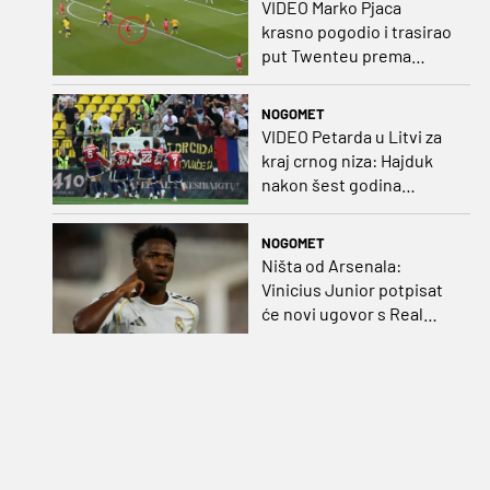
VIDEO Marko Pjaca
krasno pogodio i trasirao
put Twenteu prema
važnoj pobjedi
NOGOMET
VIDEO Petarda u Litvi za
kraj crnog niza: Hajduk
nakon šest godina
pobijedio na europskom
gostovanju
NOGOMET
Ništa od Arsenala:
Vinicius Junior potpisat
će novi ugovor s Real
Madridom