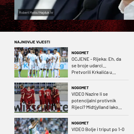
Robert Matic/Hajduk.hr
NAJNOVIJE VIJESTI
NOGOMET
OCJENE - Rijeka: Eh, da
se broje udarci...
Pretvorili Krkalića u
junaka, a izlet na uzvrat u
ozbiljan posao!
NOGOMET
VIDEO Nazire li se
potencijalni protivnik
Rijeci? Midtjylland lako
protiv Iraca za slavlje u
prvoj utakmici
NOGOMET
VIDEO Bolje i triput po 1-0