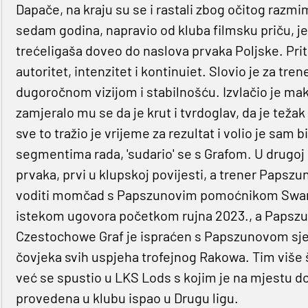
Dapače, na kraju su se i rastali zbog očitog razmi
sedam godina, napravio od kluba filmsku priču, j
trećeligaša doveo do naslova prvaka Poljske. Prito
autoritet, intenzitet i kontinuiet. Slovio je za tre
dugoročnom vizijom i stabilnošću. Izvlačio je mak
zamjeralo mu se da je krut i tvrdoglav, da je težak
sve to tražio je vrijeme za rezultat i volio je sam b
segmentima rada, 'sudario' se s Grafom. U drugoj
prvaka, prvi u klupskoj povijesti, a trener Papszu
voditi momčad s Papszunovim pomoćnikom Swargom
istekom ugovora početkom rujna 2023., a Papszun 
Czestochowe Graf je ispraćen s Papszunovom sjen
čovjeka svih uspjeha trofejnog Rakowa. Tim više š
već se spustio u LKS Lods s kojim je na mjestu 
provedena u klubu ispao u Drugu ligu.