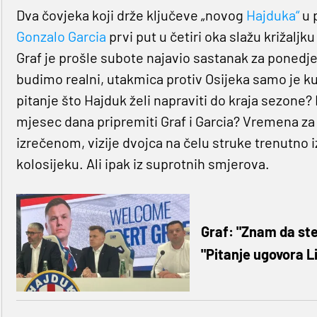
Dva čovjeka koji drže ključeve „novog
Hajduka“
u 
Gonzalo Garcia
prvi put u četiri oka slažu križaljk
Graf je prošle subote najavio sastanak za ponedj
budimo realni, utakmica protiv Osijeka samo je ku
pitanje što Hajduk želi napraviti do kraja sezon
mjesec dana pripremiti Graf i Garcia? Vremena 
izrečenom, vizije dvojca na čelu struke trenutno i
kolosijeku. Ali ipak iz suprotnih smjerova.
Graf: "Znam da ste 
"Pitanje ugovora Li