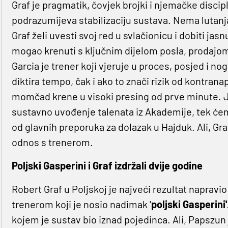
Graf je pragmatik, čovjek brojki i njemačke discipl
podrazumijeva stabilizaciju sustava. Nema lutanja
Graf želi uvesti svoj red u svlačionicu i dobiti jas
mogao krenuti s ključnim dijelom posla, prodajom
Garcia je trener koji vjeruje u proces, posjed i 
diktira tempo, čak i ako to znači rizik od kontranap
momčad krene u visoki presing od prve minute. Je l
sustavno uvođenje talenata iz Akademije, tek ćemo 
od glavnih preporuka za dolazak u Hajduk. Ali, Gr
odnos s trenerom.
Poljski Gasperini i Graf izdržali dvije godine
Robert Graf u Poljskoj je najveći rezultat napravi
trenerom koji je nosio nadimak '
poljski Gasperini'
kojem je sustav bio iznad pojedinca. Ali, Papszun j