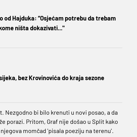
io od Hajduka: “Osjećam potrebu da trebam
ikome ništa dokazivati..."
Osijeka, bez Krovinovića do kraja sezone
at. Nezgodno bi bilo krenuti u novi posao, a da
e porazi. Pritom, Graf nije došao u Split kako
i njegova momčad 'pisala poeziju na terenu'.