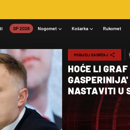
ti
SP 2026
Nogomet
Košarka
Rukomet
PODIJELI SADRŽAJ
HOĆE LI GRAF
GASPERINIJA'
NASTAVITI U 