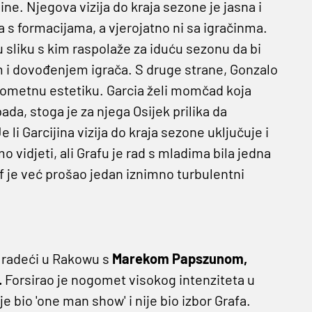
ine. Njegova vizija do kraja sezone je jasna i
 s formacijama, a vjerojatno ni sa igračinma.
nu sliku s kim raspolaže za iduću sezonu da bi
 i dovođenjem igrača. S druge strane, Gonzalo
nogometnu estetiku. Garcia želi momčad koja
ada, stoga je za njega Osijek prilika da
i Garcijina vizija do kraja sezone uključuje i
vidjeti, ali Grafu je rad s mladima bila jedna
af je već prošao jedan iznimno turbulentni
o radeći u Rakowu s
Marekom Papszunom,
.
Forsirao je nogomet visokog intenziteta u
e bio 'one man show' i nije bio izbor Grafa.