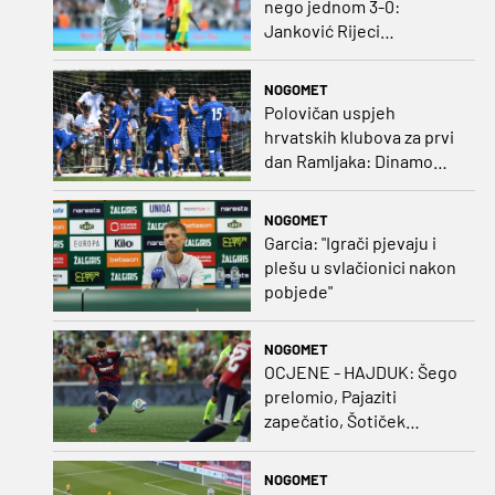
nego jednom 3-0:
Janković Rijeci
projektilom donio slavlje
protiv inferiornijeg
NOGOMET
protivnika
Polovičan uspjeh
hrvatskih klubova za prvi
dan Ramljaka: Dinamo
poražen od Juventusa,
Hajduk bolji od Bologne
NOGOMET
Garcia: "Igrači pjevaju i
plešu u svlačionici nakon
pobjede"
NOGOMET
OCJENE - HAJDUK: Šego
prelomio, Pajaziti
zapečatio, Šotiček
oduševio u predstavi
splitskih 'odlikaša'
NOGOMET