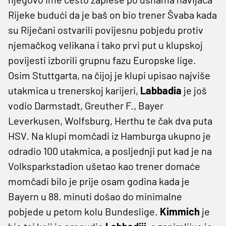
Rijeke budući da je baš on bio trener Švaba kada
su Riječani ostvarili povijesnu pobjedu protiv
njemačkog velikana i tako prvi put u klupskoj
povijesti izborili grupnu fazu Europske lige.
Osim Stuttgarta, na čijoj je klupi upisao najviše
utakmica u trenerskoj karijeri,
Labbadia
je još
vodio Darmstadt, Greuther F., Bayer
Leverkusen, Wolfsburg, Herthu te čak dva puta
HSV. Na klupi momčadi iz Hamburga ukupno je
odradio 100 utakmica, a posljednji put kad je na
Volksparkstadion ušetao kao trener domaće
momčadi bilo je prije osam godina kada je
Bayern u 88. minuti došao do minimalne
pobjede u petom kolu Bundeslige.
Kimmich
je