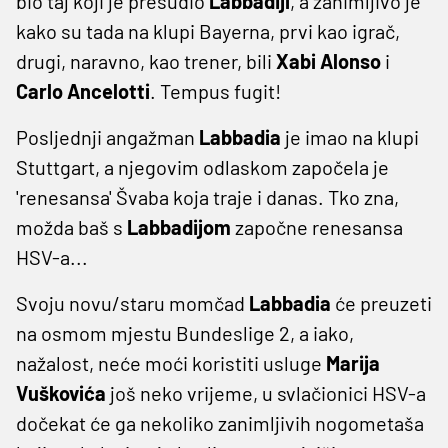
bio taj koji je presudio
Labbadiji
, a zanimljivo je
kako su tada na klupi Bayerna, prvi kao igrač,
drugi, naravno, kao trener, bili
Xabi
Alonso
i
Carlo Ancelotti
. Tempus fugit!
Posljednji angažman
Labbadia
je imao na klupi
Stuttgart, a njegovim odlaskom započela je
'renesansa' Švaba koja traje i danas. Tko zna,
možda baš s
Labbadijom
započne renesansa
HSV-a...
Svoju novu/staru momčad
Labbadia
će preuzeti
na osmom mjestu Bundeslige 2, a iako,
nažalost, neće moći koristiti usluge
Marija
Vuškovića
još neko vrijeme, u svlačionici HSV-a
dočekat će ga nekoliko zanimljivih nogometaša