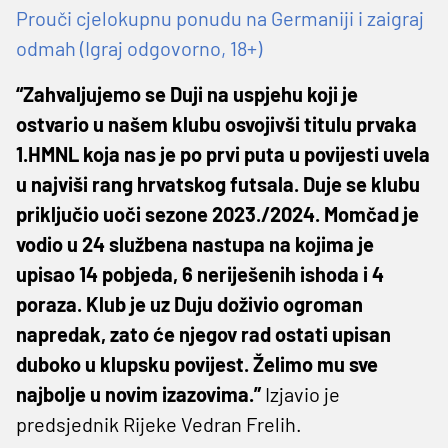
Prouči cjelokupnu ponudu na Germaniji i zaigraj
odmah (Igraj odgovorno, 18+)
“Zahvaljujemo se Duji na uspjehu koji je
ostvario u našem klubu osvojivši titulu prvaka
1.HMNL koja nas je po prvi puta u povijesti uvela
u najviši rang hrvatskog futsala. Duje se klubu
priključio uoči sezone 2023./2024. Momčad je
vodio u 24 službena nastupa na kojima je
upisao 14 pobjeda, 6 neriješenih ishoda i 4
poraza. Klub je uz Duju doživio ogroman
napredak, zato će njegov rad ostati upisan
duboko u klupsku povijest. Želimo mu sve
najbolje u novim izazovima.”
Izjavio je
predsjednik Rijeke Vedran Frelih.