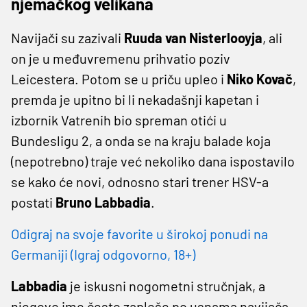
njemačkog velikana
Navijači su zazivali
Ruuda van Nisterlooyja
, ali
on je u međuvremenu prihvatio poziv
Leicestera. Potom se u priču upleo i
Niko Kovač
,
premda je upitno bi li nekadašnji kapetan i
izbornik Vatrenih bio spreman otići u
Bundesligu 2, a onda se na kraju balade koja
(nepotrebno) traje već nekoliko dana ispostavilo
se kako će novi, odnosno stari trener HSV-a
postati
Bruno Labbadia
.
Odigraj na svoje favorite u širokoj ponudi na
Germaniji (Igraj odgovorno, 18+)
Labbadia
je iskusni nogometni stručnjak, a
njegovo ime često zapleše po usnama navijača