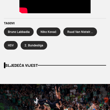
TAGOVI
Bruno Labbadia
Niko Kovač
Ruud Van Nistelrooy
HSV
2. Bundesliga
SLJEDEĆA VIJEST