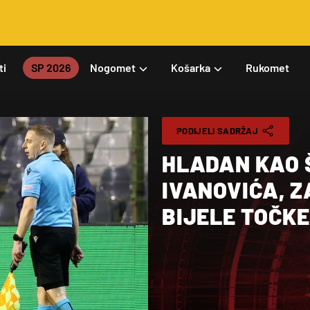
ti
SP 2026
Nogomet
Košarka
Rukomet
PODIJELI SADRŽAJ
HLADAN KAO Š
IVANOVIĆA, Z
BIJELE TOČKE