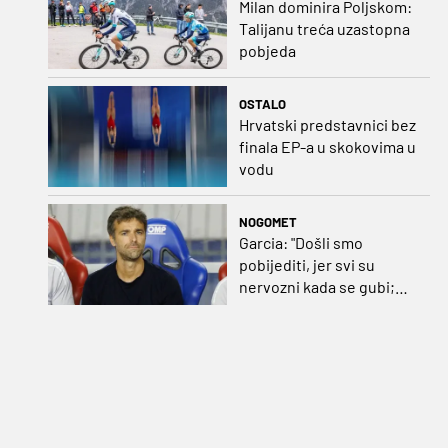
Milan dominira Poljskom:
Talijanu treća uzastopna
pobjeda
OSTALO
Hrvatski predstavnici bez
finala EP-a u skokovima u
vodu
NOGOMET
Garcia: "Došli smo
pobijediti, jer svi su
nervozni kada se gubi;
Pukštas: "Moja emotivna
utakmica pred djedom i
bakom"