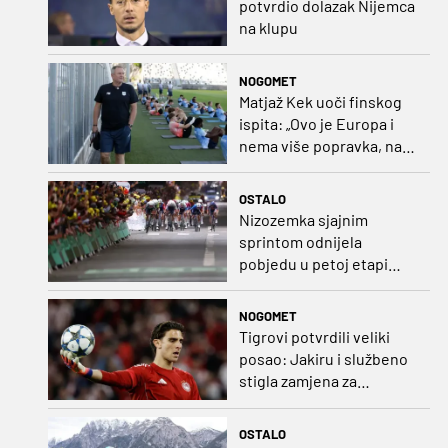
potvrdio dolazak Nijemca
na klupu
NOGOMET
Matjaž Kek uoči finskog
ispita: „Ovo je Europa i
nema više popravka, na
Rujevici se nešto pita i
Rijeku!“
OSTALO
Nizozemka sjajnim
sprintom odnijela
pobjedu u petoj etapi
Toura
NOGOMET
Tigrovi potvrdili veliki
posao: Jakiru i službeno
stigla zamjena za
Pandura
OSTALO