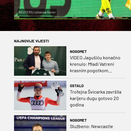
REUTERS/Johanna Geron
NAJNOVIJE VIJESTI
NOGOMET
VIDEO Jagušiću konačno
krenulo: Mladi Vatreni
krasnim pogotkom
potvrdio sjajnu formu
OSTALO
Trofejna Švicarka završila
karijeru dugu gotovo 20
godina
NOGOMET
Službeno: Newcastle