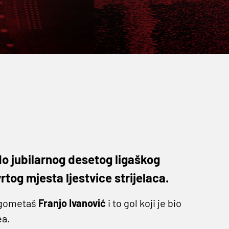
do jubilarnog desetog ligaškog
rtog mjesta ljestvice strijelaca.
nogometaš
Franjo Ivanović
i to gol koji je bio
ea.