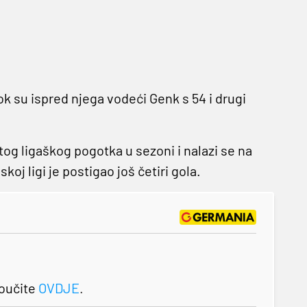
 dok su ispred njega vodeći Genk s 54 i drugi
tog ligaškog pogotka u sezoni i nalazi se na
koj ligi je postigao još četiri gola.
roučite
OVDJE
.