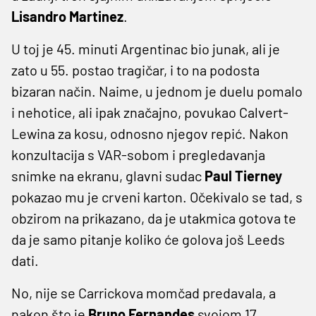
Lisandro Martinez
.
U toj je 45. minuti Argentinac bio junak, ali je
zato u 55. postao tragičar, i to na podosta
bizaran način. Naime, u jednom je duelu pomalo
i nehotice, ali ipak značajno, povukao Calvert-
Lewina za kosu, odnosno njegov repić. Nakon
konzultacija s VAR-sobom i pregledavanja
snimke na ekranu, glavni sudac
Paul Tierney
pokazao mu je crveni karton. Očekivalo se tad, s
obzirom na prikazano, da je utakmica gotova te
da je samo pitanje koliko će golova još Leeds
dati.
No, nije se Carrickova momčad predavala, a
nakon što je
Bruno Fernandes
svojom 17.