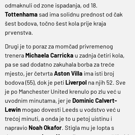
odmaknuli od zone ispadanja, od 18.
Tottenhama
sad ima solidnu prednost od čak
šest bodova, točno šest kola prije kraja
prvenstva.
Drugi je to poraz za momčad privremenog
trenera
Michaela Carricka
u zadnja četiri kola,
pa se sad dodatno zakuhala borba za treće
mjesto, jer četvrta
Aston Villa
ima isti broj
bodova (55), dok je peti
Liverpol
na njih 52. Sve
je po Manchester United krenulo po zlu već u
uvodnim minutama, jer je
Dominic Calvert-
Lewin
mogao dovesti Leeds u vodstvo već u
trećoj minuti, a onda je to u petoj uistinu i
napravio
Noah Okafor
. Stigla mu je lopta s