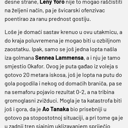
desne strane,
Leny Yoro
nije to mogao raščistiti
na željeni način, pa je švicarski ofenzivac
poentirao za ranu prednost gostiju.
Loše je domaći sastav krenuo u ovu utakmicu, a
do kraja poluvremena je mogao biti u ozbiljnom
zaostatku. Ipak, samo se još jedna lopta našla
iza golmana
Sennea Lammensa
, a i nju je tamo
smjestio Okafor. Ovog je puta gađao iz voleja s
gotovo 20 metara iskosa, još je lopta na putu do
gola pogodila i nekog od domaćih braniča, pa se
na semaforu pojavio rezultat 0-2, a na tribina
gromoglasni zvižduci. Mogla je ta katastrofa biti
još i gora, da je
Ao Tanaka
bio prisebniji u
gotovo pa stopostotnoj situaciji, a pri tome ga je
u zadnji tren sjajnim uklizavanjem spriječio