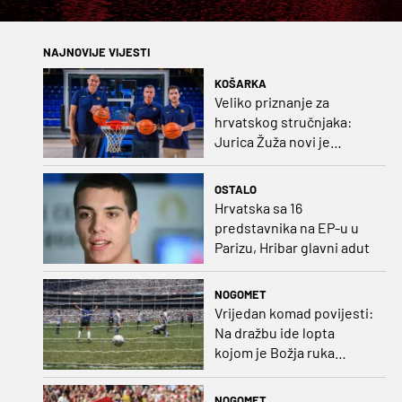
NAJNOVIJE VIJESTI
KOŠARKA
Veliko priznanje za
hrvatskog stručnjaka:
Jurica Žuža novi je
pomoćni trener
Barcelone!
OSTALO
Hrvatska sa 16
predstavnika na EP-u u
Parizu, Hribar glavni adut
NOGOMET
Vrijedan komad povijesti:
Na dražbu ide lopta
kojom je Božja ruka
postigla gol
NOGOMET