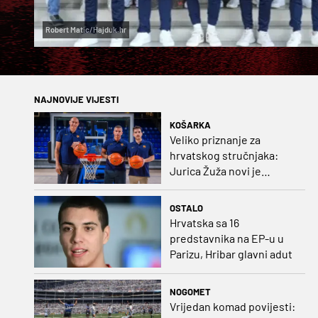
Robert Matic/Hajduk.hr
NAJNOVIJE VIJESTI
KOŠARKA
Veliko priznanje za
hrvatskog stručnjaka:
Jurica Žuža novi je
pomoćni trener
Barcelone!
OSTALO
Hrvatska sa 16
predstavnika na EP-u u
Parizu, Hribar glavni adut
NOGOMET
Vrijedan komad povijesti: