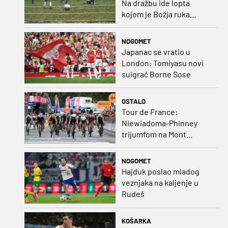
Na dražbu ide lopta
kojom je Božja ruka
postigla gol
NOGOMET
Japanac se vratio u
London: Tomiyasu novi
suigrač Borne Sose
OSTALO
Tour de France:
Niewiadoma-Phinney
trijumfom na Mont
Ventoux preuzela žutu
majicu
NOGOMET
Hajduk poslao mladog
veznjaka na kaljenje u
Rudeš
KOŠARKA