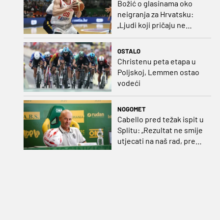
Božić o glasinama oko
neigranja za Hrvatsku:
„Ljudi koji pričaju ne
plaćaju mi račune, ne
osvrćem se komentare
OSTALO
dušebrižnika“
Christenu peta etapa u
Poljskoj, Lemmen ostao
vodeći
NOGOMET
Cabello pred težak ispit u
Splitu: „Rezultat ne smije
utjecati na naš rad, pred
nama je dugo prvenstvo“