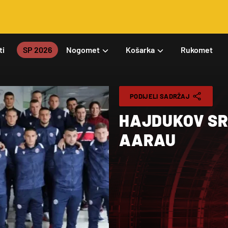
ti
SP 2026
Nogomet
Košarka
Rukomet
PODIJELI SADRŽAJ
HAJDUKOV SR
AARAU