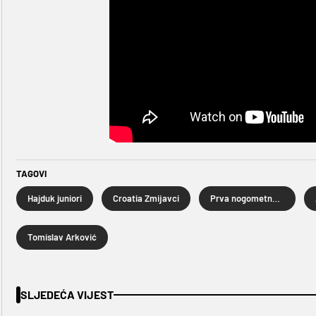
TAGOVI
Hajduk juniori
Croatia Zmijavci
Prva nogometna liga
Tomislav Arković
SLJEDEĆA VIJEST