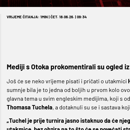
VRIJEME ČITANJA: 1MIN | ČET. 18.06.26. | 09:34
Mediji s Otoka prokomentirali su ogled iz
Još će se neko vrijeme pisati i pričati o utakmici
sumnje bila je to jedna od boljih u prvom kolo ov
glavna tema u svim engleskim medijima, koji s 
Thomasa Tuchela
, a dotaknuli su se i sastava koj
„Tuchel je prije turnira jasno istaknuo da će nje
utakmice, bez obzira na to što će se povećati stre