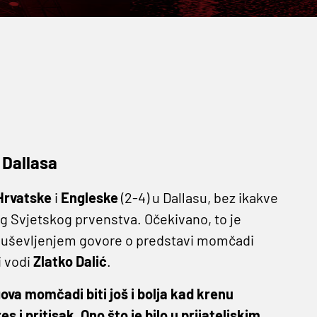
 Dallasa
Hrvatske
i
Engleske
(2-4) u Dallasu, bez ikakve
og Svjetskog prvenstva. Očekivano, to je
oduševljenjem govore o predstavi momčadi
i vodi
Zlatko Dalić
.
gova momčadi biti još i bolja kad krenu
s i pritisak. Ono što je bilo u prijateljskim