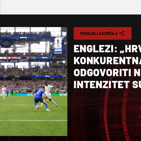
PODIJELI SADRŽAJ
ENGLEZI: „HR
KONKURENTNA
ODGOVORITI N
INTENZITET 