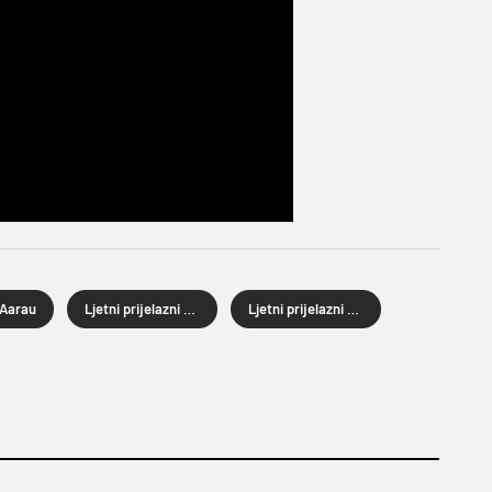
Aarau
Ljetni prijelazni rok
Ljetni prijelazni rok 2026.