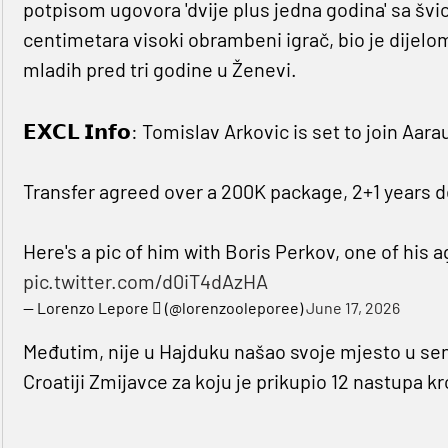
potpisom ugovora 'dvije plus jedna godina' sa š
centimetara visoki obrambeni igrač, bio je dijelo
mladih pred tri godine u Ženevi.
𝗘𝗫𝗖𝗟 𝗜𝗻𝗳𝗼: Tomislav Arkovic is set to join Aara
Transfer agreed over a 200K package, 2+1 years d
Here's a pic of him with Boris Perkov, one of his 
pic.twitter.com/d0iT4dAzHA
— Lorenzo Lepore  (@lorenzooleporee)
June 17, 2026
Međutim, nije u Hajduku našao svoje mjesto u se
Croatiji Zmijavce za koju je prikupio 12 nastupa kr