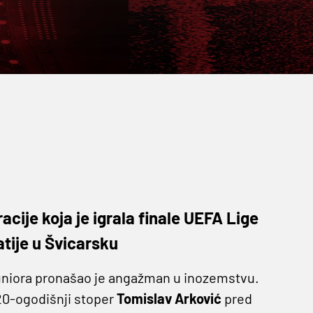
acije koja je igrala finale UEFA Lige
atije u Švicarsku
juniora pronašao je angažman u inozemstvu.
 20-ogodišnji stoper
Tomislav Arković
pred