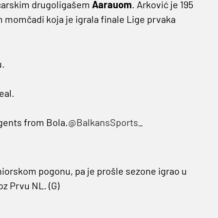
vicarskim drugoligašem
Aarauom
. Arković je 195
m momčadi koja je igrala finale Lige prvaka
u.
eal.
agents from Bola.
@BalkansSports_
niorskom pogonu, pa je prošle sezone igrao u
oz Prvu NL. (G)