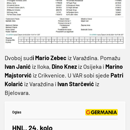
Dvoboj sud
i Mario Zebec
iz Varaždina. Pomažu
Ivan Janić
iz Iloka,
Dino Knez
iz Osijeka i
Marino
Majstorvić
iz Crikvenice. U VAR sobi sjede
Patri
Kolarić
iz Varaždina i
Ivan Starčević
iz
Bjelovara.
Oglas
HNL, 24. kolo