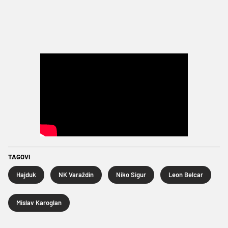
TAGOVI
Hajduk
NK Varaždin
Niko Sigur
Leon Belcar
Mislav Karoglan