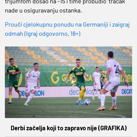
trijumfom došao na -15 i time probudio 'tračak
nade u osiguravanju ostanka.
Prouči cjelokupnu ponudu na Germaniji i zaigraj
odmah (Igraj odgovorno, 18+)
Derbi začelja koji to zapravo nije (GRAFIKA)