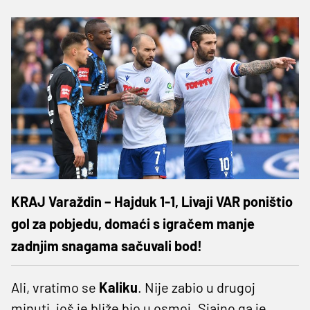
KRAJ Varaždin – Hajduk 1-1, Livaji VAR poništio
gol za pobjedu, domaći s igračem manje
zadnjim snagama sačuvali bod!
Ali, vratimo se
Kaliku
. Nije zabio u drugoj
minuti, još je bliže bio u osmoj. Sjajno ga je