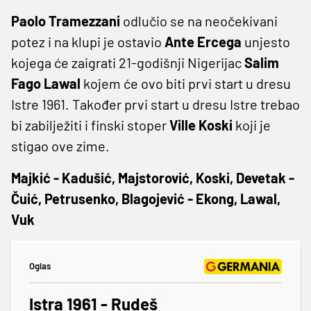
Paolo Tramezzani
odlučio se na neočekivani
potez i na klupi je ostavio
Ante Ercega
unjesto
kojega će zaigrati 21-godišnji Nigerijac
Salim
Fago Lawal
kojem će ovo biti prvi start u dresu
Istre 1961. Također prvi start u dresu Istre trebao
bi zabilježiti i finski stoper
Ville Koski
koji je
stigao ove zime.
Majkić - Kadušić, Majstorović, Koski, Devetak -
Čuić, Petrusenko, Blagojević - Ekong, Lawal,
Vuk
Oglas
Istra 1961 - Rudeš