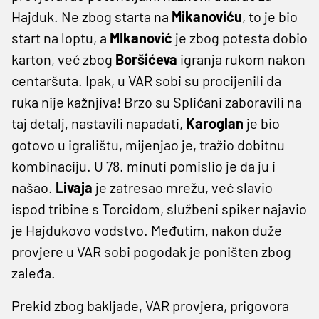
Hajduk. Ne zbog starta na
Mikanoviću
, to je bio
start na loptu, a
MIkanović
je zbog potesta dobio
karton, već zbog
Boršićeva
igranja rukom nakon
centaršuta. Ipak, u VAR sobi su procijenili da
ruka nije kažnjiva! Brzo su Splićani zaboravili na
taj detalj, nastavili napadati,
Karoglan
je bio
gotovo u igralištu, mijenjao je, tražio dobitnu
kombinaciju. U 78. minuti pomislio je da ju i
našao.
Livaja
je zatresao mrežu, već slavio
ispod tribine s Torcidom, službeni spiker najavio
je Hajdukovo vodstvo. Međutim, nakon duže
provjere u VAR sobi pogodak je poništen zbog
zaleđa.
Prekid zbog bakljade, VAR provjera, prigovora