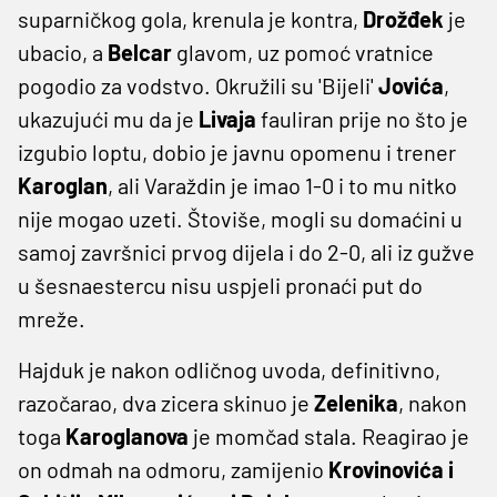
suparničkog gola, krenula je kontra,
Drožđek
je
ubacio, a
Belcar
glavom, uz pomoć vratnice
pogodio za vodstvo. Okružili su 'Bijeli'
Jovića
,
ukazujući mu da je
Livaja
fauliran prije no što je
izgubio loptu, dobio je javnu opomenu i trener
Karoglan
, ali Varaždin je imao 1-0 i to mu nitko
nije mogao uzeti. Štoviše, mogli su domaćini u
samoj završnici prvog dijela i do 2-0, ali iz gužve
u šesnaestercu nisu uspjeli pronaći put do
mreže.
Hajduk je nakon odličnog uvoda, definitivno,
razočarao, dva zicera skinuo je
Zelenika
, nakon
toga
Karoglanova
je momčad stala. Reagirao je
on odmah na odmoru, zamijenio
Krovinovića i