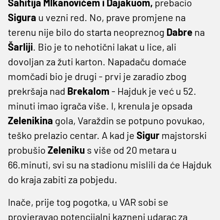
Sahitija MIkanovićem i Dajakuom,
prebacio
Sigura
u vezni red. No, prave promjene na
terenu nije bilo do starta neopreznog
Dabre
na
Šarliji
. Bio je to nehotični lakat u lice, ali
dovoljan za žuti karton. Napadaču domaće
momčadi bio je drugi - prvi je zaradio zbog
prekršaja nad
Brekalom
- Hajduk je već u 52.
minuti imao igrača više. I, krenula je opsada
Zelenikina
gola, Varaždin se potpuno povukao,
teško prelazio centar. A kad je
Sigur
majstorski
probušio
Zeleniku
s više od 20 metara u
66.minuti, svi su na stadionu mislili da će Hajduk
do kraja zabiti za pobjedu.
Inače, prije tog pogotka, u VAR sobi se
provjeravao potencijalni kazneni udarac za