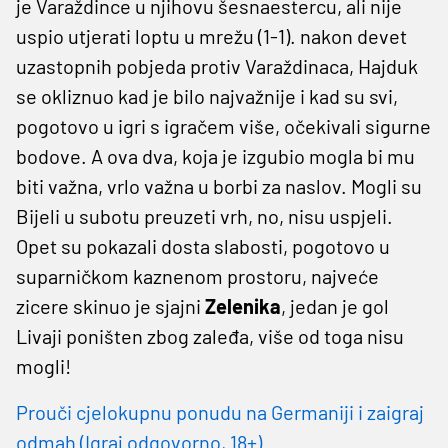
je Varaždince u njihovu šesnaestercu, ali nije
uspio utjerati loptu u mrežu (1-1). nakon devet
uzastopnih pobjeda protiv Varaždinaca, Hajduk
se okliznuo kad je bilo najvažnije i kad su svi,
pogotovo u igri s igračem više, očekivali sigurne
bodove. A ova dva, koja je izgubio mogla bi mu
biti važna, vrlo važna u borbi za naslov. Mogli su
Bijeli u subotu preuzeti vrh, no, nisu uspjeli.
Opet su pokazali dosta slabosti, pogotovo u
suparničkom kaznenom prostoru, najveće
zicere skinuo je sjajni
Zelenika
, jedan je gol
Livaji poništen zbog zaleđa, više od toga nisu
mogli!
Prouči cjelokupnu ponudu na Germaniji i zaigraj
odmah (Igraj odgovorno, 18+)