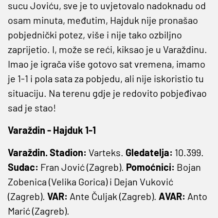
sucu Joviću, sve je to uvjetovalo nadoknadu od
osam minuta, međutim, Hajduk nije pronašao
pobjednički potez, više i nije tako ozbiljno
zaprijetio. I, može se reći, kiksao je u Varaždinu.
Imao je igrača više gotovo sat vremena, imamo
je 1-1 i pola sata za pobjedu, ali nije iskoristio tu
situaciju. Na terenu gdje je redovito pobjeđivao
sad je stao!
Varaždin - Hajduk 1-1
Varaždin. Stadion:
Varteks.
Gledatelja:
10.399.
Sudac:
Fran Jović (Zagreb).
Pomoćnici:
Bojan
Zobenica (Velika Gorica) i Dejan Vuković
(Zagreb).
VAR:
Ante Čuljak (Zagreb).
AVAR:
Anto
Marić (Zagreb).