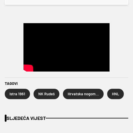
TAGOVI
Istra 1961
NK Rudeš
Hrvatska nogometna liga
HNL
SLJEDEĆA VIJEST