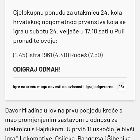
Cjelokupnu ponudu za utakmicu 24. kola
hrvatskog nogometnog prvenstva koja se
igra u subotu 24. veljače u 17.10 sati u Puli
pronađite ovdje:
(1.45) Istra 1961 (4.40) Rudeš (7.50
)
ODIGRAJ ODMAH!
Igre na sreću mogu dovesti do ovisnosti. Igraj odgovorno.
Davor Mladina u lov na prvu pobjedu kreće s
mao promjenjenim sastavom u odnosu za
utakmicu s Hajdukom. U prvih 11 uskočio je bivši
igrač Lokomotive, Osijeka, Rangersa i Šibenika