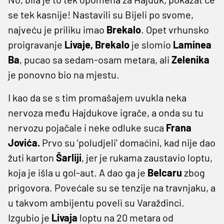
se tek kasnije! Nastavili su Bijeli po svome,
najveću je priliku imao
Brekalo
. Opet vrhunsko
proigravanje
Livaje, Brekalo
je slomio
Laminea
Ba
, pucao sa sedam-osam metara, ali
Zelenika
je ponovno bio na mjestu.
I kao da se s tim promašajem uvukla neka
nervoza među Hajdukove igrače, a onda su tu
nervozu pojačale i neke odluke suca
Frana
Jovića.
Prvo su 'poludjeli' domaćini, kad nije dao
žuti karton
Šarliji
, jer je rukama zaustavio loptu,
koja je išla u gol-aut. A dao ga je
Belcaru
zbog
prigovora. Povećale su se tenzije na travnjaku, a
u takvom ambijentu poveli su Varaždinci.
Izgubio je
Livaja
loptu na 20 metara od