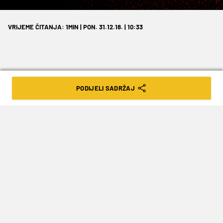
VRIJEME ČITANJA: 1MIN | PON. 31.12.18. | 10:33
PODIJELI SADRŽAJ
Ovi hrvatski nogometaši vrlo vjerojatno
će promijeniti sredinu na kraju sezone.
Pored Modrića, Rakitića, Mandžukića i ostale
svjetski renomirane ekipe koja pronosi ime o
Hrvatskoj kao zemlji s najtalentiranijim
nogometašima, mnogo je igrača koji svima
nama proalze 'ispod radara', a nerijetko im je
potreban samo trenutak da zabljesnu i ostvare