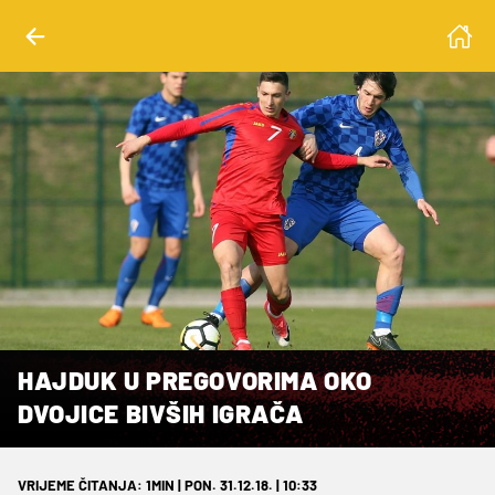
HAJDUK U PREGOVORIMA OKO
DVOJICE BIVŠIH IGRAČA
VRIJEME ČITANJA: 1MIN | PON. 31.12.18. | 10:33