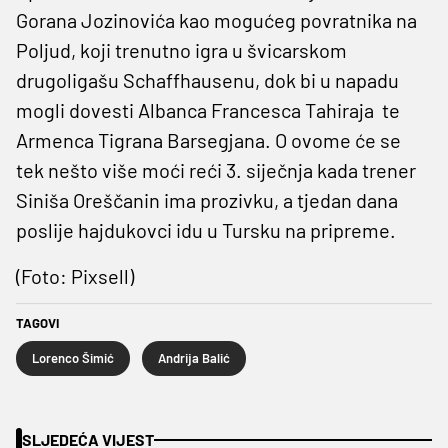
Gorana Jozinovića kao mogućeg povratnika na
Poljud, koji trenutno igra u švicarskom
drugoligašu Schaffhausenu, dok bi u napadu
mogli dovesti Albanca Francesca Tahiraja te
Armenca Tigrana Barsegjana. O ovome će se
tek nešto više moći reći 3. siječnja kada trener
Siniša Oreščanin ima prozivku, a tjedan dana
poslije hajdukovci idu u Tursku na pripreme.
(Foto: Pixsell)
TAGOVI
Lorenco Šimić
Andrija Balić
SLJEDEĆA VIJEST