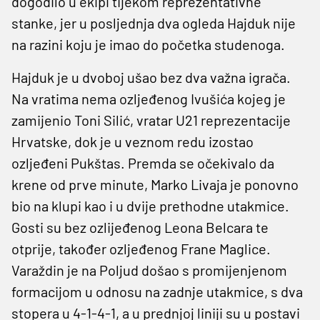
dogodilo u ekipi tijekom reprezentativne
stanke, jer u posljednja dva ogleda Hajduk nije
na razini koju je imao do početka studenoga.
Hajduk je u dvoboj ušao bez dva važna igrača.
Na vratima nema ozljeđenog Ivušića kojeg je
zamijenio Toni Silić, vratar U21 reprezentacije
Hrvatske, dok je u veznom redu izostao
ozljeđeni Pukštas. Premda se očekivalo da
krene od prve minute, Marko Livaja je ponovno
bio na klupi kao i u dvije prethodne utakmice.
Gosti su bez ozlijeđenog Leona Belcara te
otprije, također ozljeđenog Frane Maglice.
Varaždin je na Poljud došao s promijenjenom
formacijom u odnosu na zadnje utakmice, s dva
stopera u 4-1-4-1, a u prednjoj liniji su u postavi