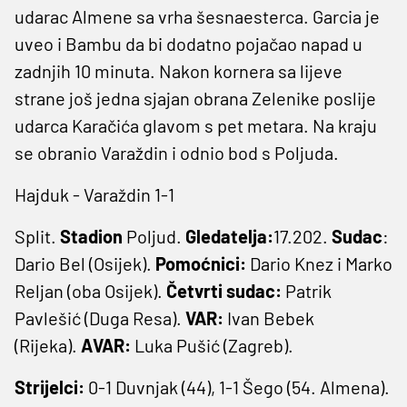
udarac Almene sa vrha šesnaesterca. Garcia je
uveo i Bambu da bi dodatno pojačao napad u
zadnjih 10 minuta. Nakon kornera sa lijeve
strane još jedna sjajan obrana Zelenike poslije
udarca Karačića glavom s pet metara. Na kraju
se obranio Varaždin i odnio bod s Poljuda.
Hajduk - Varaždin 1-1
Split.
Stadion
Poljud.
Gledatelja:
17.202.
Sudac
:
Dario Bel (Osijek).
Pomoćnici:
Dario Knez i Marko
Reljan (oba Osijek).
Četvrti sudac:
Patrik
Pavlešić (Duga Resa).
VAR:
Ivan Bebek
(Rijeka).
AVAR:
Luka Pušić (Zagreb).
Strijelci:
0-1 Duvnjak (44), 1-1 Šego (54. Almena).