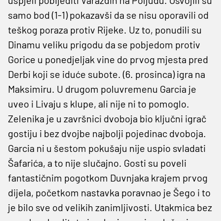
samo bod (1-1) pokazavši da se nisu oporavili od
teškog poraza protiv Rijeke. Uz to, ponudili su
Dinamu veliku prigodu da se pobjedom protiv
Gorice u ponedjeljak vine do prvog mjesta pred
Derbi koji se iduće subote. (6. prosinca) igra na
Maksimiru. U drugom poluvremenu Garcia je
uveo i Livaju s klupe, ali nije ni to pomoglo.
Zelenika je u završnici dvoboja bio ključni igrač
gostiju i bez dvojbe najbolji pojedinac dvoboja.
Garcia ni u šestom pokušaju nije uspio svladati
Šafarića, a to nije slučajno. Gosti su poveli
fantastičnim pogotkom Duvnjaka krajem prvog
dijela, početkom nastavka poravnao je Šego i to
je bilo sve od velikih zanimljivosti. Utakmica bez