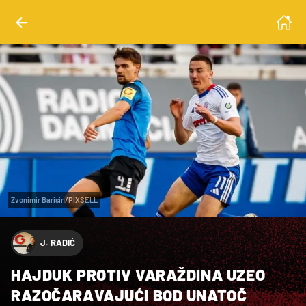
Zvonimir Barisin/PIXSELL
J. RADIĆ
HAJDUK PROTIV VARAŽDINA UZEO
RAZOČARAVAJUĆI BOD UNATOČ