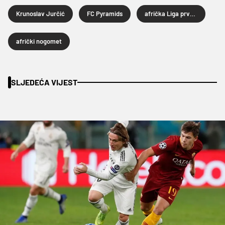
Krunoslav Jurčić
FC Pyramids
afrička Liga prvaka
afrički nogomet
SLJEDEĆA VIJEST