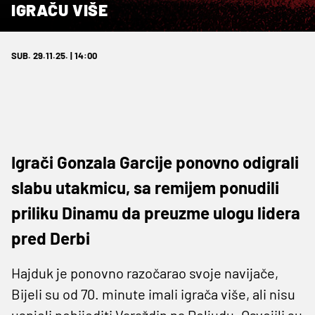
IGRAČU VIŠE
SUB. 29.11.25. | 14:00
Igrači Gonzala Garcije ponovno odigrali
slabu utakmicu, sa remijem ponudili
priliku Dinamu da preuzme ulogu lidera
pred Derbi
Hajduk je ponovno razočarao svoje navijače,
Bijeli su od 70. minute imali igrača više, ali nisu
uspjeli pobijediti Varaždin na Poljudu. Osvojili su