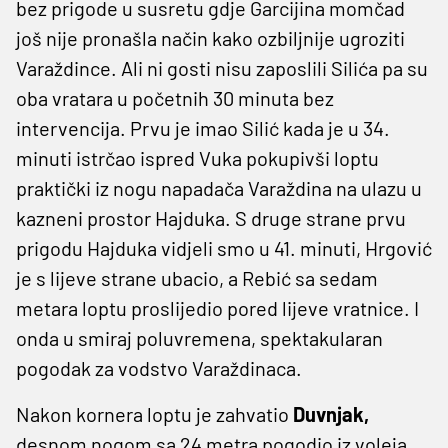
bez prigode u susretu gdje Garcijina momčad
još nije pronašla način kako ozbiljnije ugroziti
Varaždince. Ali ni gosti nisu zaposlili Silića pa su
oba vratara u početnih 30 minuta bez
intervencija. Prvu je imao Silić kada je u 34.
minuti istrčao ispred Vuka pokupivši loptu
praktički iz nogu napadača Varaždina na ulazu u
kazneni prostor Hajduka. S druge strane prvu
prigodu Hajduka vidjeli smo u 41. minuti, Hrgović
je s lijeve strane ubacio, a Rebić sa sedam
metara loptu proslijedio pored lijeve vratnice. I
onda u smiraj poluvremena, spektakularan
pogodak za vodstvo Varaždinaca.
Nakon kornera loptu je zahvatio
Duvnjak,
desnom nogom sa 24 metra pogodio iz voleja