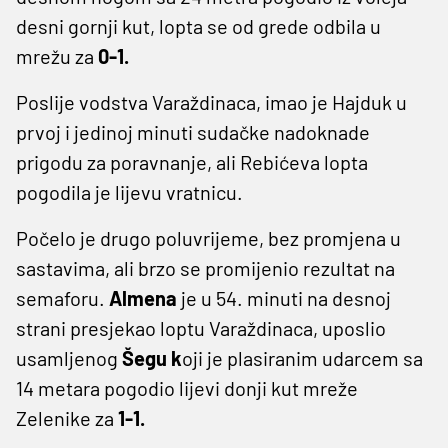
desni gornji kut, lopta se od grede odbila u
mrežu za
0-1.
Poslije vodstva Varaždinaca, imao je Hajduk u
prvoj i jedinoj minuti sudačke nadoknade
prigodu za poravnanje, ali Rebićeva lopta
pogodila je lijevu vratnicu.
Počelo je drugo poluvrijeme, bez promjena u
sastavima, ali brzo se promijenio rezultat na
semaforu.
Almena
je u 54. minuti na desnoj
strani presjekao loptu Varaždinaca, uposlio
usamljenog
Šegu k
oji je plasiranim udarcem sa
14 metara pogodio lijevi donji kut mreže
Zelenike za
1-1.