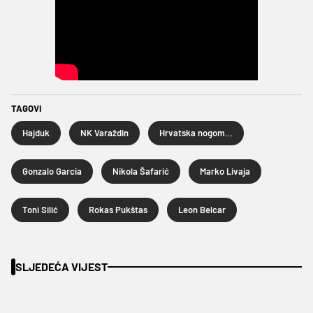
TAGOVI
Hajduk
NK Varaždin
Hrvatska nogometna liga
Gonzalo Garcia
Nikola Šafarić
Marko Livaja
Toni Silić
Rokas Pukštas
Leon Belcar
SLJEDEĆA VIJEST