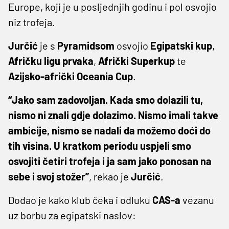
Europe, koji je u posljednjih godinu i pol osvojio
niz trofeja.
Jurčić
je s
Pyramidsom
osvojio
Egipatski kup
,
Afričku ligu prvaka
,
Afrički Superkup
te
Azijsko-afrički Oceania Cup
.
“Jako sam zadovoljan. Kada smo dolazili tu,
nismo ni znali gdje dolazimo. Nismo imali takve
ambicije, nismo se nadali da možemo doći do
tih visina. U kratkom periodu uspjeli smo
osvojiti četiri trofeja i ja sam jako ponosan na
sebe i svoj stožer”
, rekao je
Jurčić
.
Dodao je kako klub čeka i odluku
CAS-a
vezanu
uz borbu za egipatski naslov: