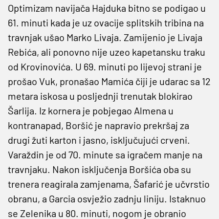
Optimizam navijača Hajduka bitno se podigao u
61. minuti kada je uz ovacije splitskih tribina na
travnjak ušao Marko Livaja. Zamijenio je Livaja
Rebića, ali ponovno nije uzeo kapetansku traku
od Krovinovića. U 69. minuti po lijevoj strani je
prošao Vuk, pronašao Mamića čiji je udarac sa 12
metara iskosa u posljednji trenutak blokirao
Šarlija. Iz kornera je pobjegao Almena u
kontranapad, Boršić je napravio prekršaj za
drugi žuti karton i jasno, isključujući crveni.
Varaždin je od 70. minute sa igračem manje na
travnjaku. Nakon isključenja Boršića oba su
trenera reagirala zamjenama, Šafarić je učvrstio
obranu, a Garcia osvježio zadnju liniju. Istaknuo
se Zelenika u 80. minuti, nogom je obranio