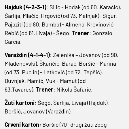
Hajduk (4-2-3-1)
: Silić - Hodak (od 60. Karačić),
Šarlija, Mlačić, Hrgović (od 73. Melnjak)- Sigur,
Pajaziti (od 80. Bamba) - Almena, Krovinović,
Rebić (od 61.Livaja) - Šego.
Trener
: Gonzalo
Garcia.
Varaždin (4-1-4-1)
: Zelenika – Jovanov (od 90.
Mladenovski), Škaričić, Barać, Boršić - Marina
(od 73. Puclin) - Latković (od 72. Tepšić),
Duvnjak, Mamić, Vuk - Mamut (od
63.Tavares).
Trener
: Nikola Šafarić.
Žuti kartoni:
Šego, Šarlija, Livaja (Hajduk),
Boršić, Jovanov (Varaždin).
Crveni karton:
Boršić (70- drugi žuti zbog