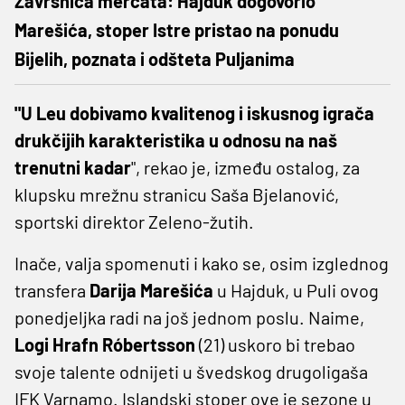
Završnica mercata: Hajduk dogovorio
Marešića, stoper Istre pristao na ponudu
Bijelih, poznata i odšteta Puljanima
"U Leu dobivamo kvalitenog i iskusnog igrača
drukčijih karakteristika u odnosu na naš
trenutni kadar
", rekao je, između ostalog, za
klupsku mrežnu stranicu Saša Bjelanović,
sportski direktor Zeleno-žutih.
Inače, valja spomenuti i kako se, osim izglednog
transfera
Darija Marešića
u Hajduk, u Puli ovog
ponedjeljka radi na još jednom poslu. Naime,
Logi Hrafn Róbertsson
(21) uskoro bi trebao
svoje talente odnijeti u švedskog drugoligaša
IFK Varnamo. Islandski stoper ove je sezone u