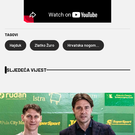
TAGOVI
Hajduk
Zlatko Žuro
Hrvatska nogometna liga
SLJEDEĆA VIJEST