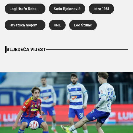
Logi Hrafn Robertsson
Saša Bjelanović
Istra 1961
Hrvatska nogometna liga
HNL
Leo Štulac
SLJEDEĆA VIJEST