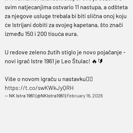
svim natjecanjima ostvario 11 nastupa, a odšteta
za njegove usluge trebala bi biti slična onoj koju
će Istrijani dobiti za svojeg kapetana, što znači
između 150 i 200 tisuća eura.
U redove zeleno žutih stiglo je novo pojačanje -
novi igrač Istre 1961 je Leo Štulac! 🔥🔰
Više o novom igraču u nastavku👇🏼
https://t.co/swKWkJyQRH
— NK Istra 1961 (@NKIstra1961)
February 16, 2026