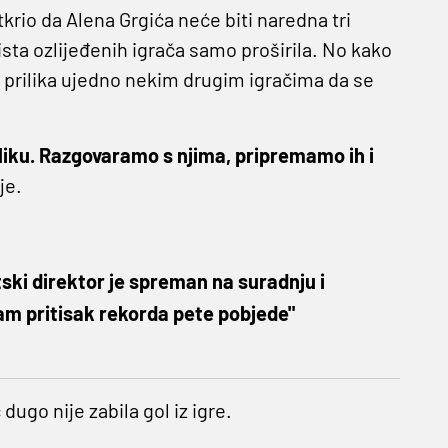
tkrio da
Alena Grgića
neće biti naredna tri
ista ozlijeđenih igrača samo proširila. No kako
o prilika ujedno nekim drugim igračima da se
iliku. Razgovaramo s njima, pripremamo ih i
je.
tski direktor je spreman na suradnju i
m pritisak rekorda pete pobjede"
ugo nije zabila gol iz igre.