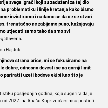
rije svega igrači koji su zaduženi za taj dio
na problematiku i linije kretanja kako bismo
Na tome inzistiramo i nadamo se da će se stvari
es, trenutačno ne zabijamo puno, kažnjavaju
emo utjecati samo tako da smo svi
teg Slavena.
na Hajduk.
 njihova strana priče, mi se fokusiramo na
ile dobre, odnosno dovesti se na gornji limit
parirati i uzeti bodove ekipi kao što je
stiku posljednjih godina, koja sugerira da je
a od 2022. na Apašu Koprivničani nisu postigli