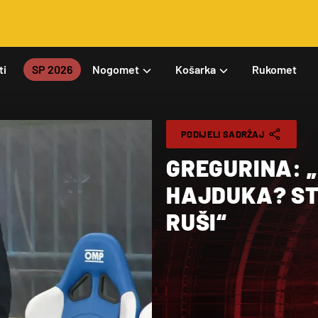
ti
SP 2026
Nogomet
Košarka
Rukomet
PODIJELI SADRŽAJ
GREGURINA: 
HAJDUKA? STA
RUŠI“