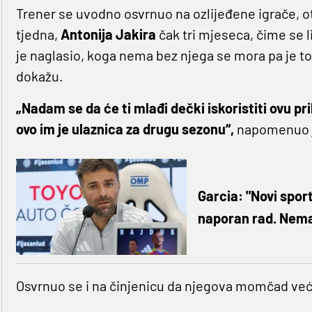
Trener se uvodno osvrnuo na ozlijeđene igrače, o
tjedna,
Antonija Jakira
čak tri mjeseca, čime se l
je naglasio, koga nema bez njega se mora pa je t
dokažu.
„
Nadam se da će ti mlađi dečki iskoristiti ovu pr
ovo im je ulaznica za drugu sezonu
“
,
napomenuo 
Garcia: "Novi spor
naporan rad. Nema
Osvrnuo se i na činjenicu da njegova momčad već d