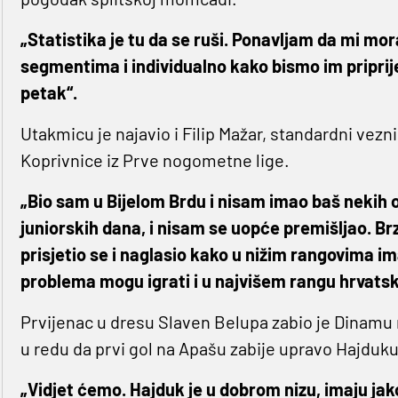
„Statistika je tu da se ruši. Ponavljam da mi mo
segmentima i individualno kako bismo im priprije
petak“.
Utakmicu je najavio i Filip Mažar, standardni vezn
Koprivnice iz Prve nogometne lige.
„Bio sam u Bijelom Brdu i nisam imao baš nekih o
juniorskih dana, i nisam se uopće premišljao. Br
prisjetio se i naglasio kako u nižim rangovima i
problema mogu igrati i u najvišem rangu hrvat
Prvijenac u dresu Slaven Belupa zabio je Dinamu na
u redu da prvi gol na Apašu zabije upravo Hajduku
„Vidjet ćemo. Hajduk je u dobrom nizu, imaju jak