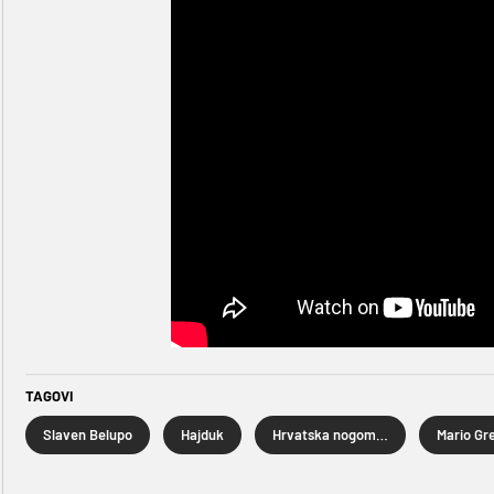
TAGOVI
Slaven Belupo
Hajduk
Hrvatska nogometna liga
Mario Gr