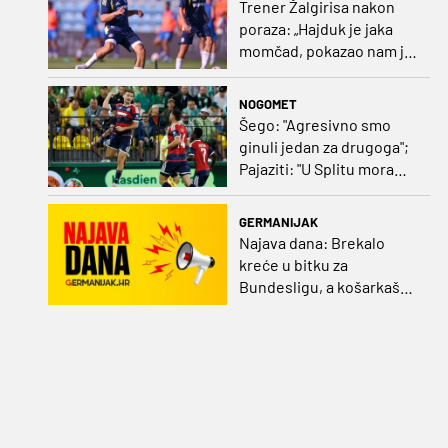
Trener Žalgirisa nakon
poraza: „Hajduk je jaka
momčad, pokazao nam je
kako se igra nogomet”
NOGOMET
Šego: "Agresivno smo
ginuli jedan za drugoga";
Pajaziti: "U Splitu moramo
dovršiti posao"
GERMANIJAK
Najava dana: Brekalo
kreće u bitku za
Bundesligu, a košarkaški
kadeti po A diviziju