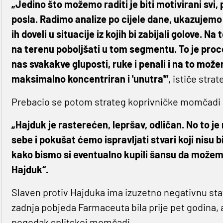
„Jedino što možemo raditi je biti motivirani svi, p
posla. Radimo analize po cijele dane, ukazujemo 
ih doveli u situacije iz kojih bi zabijali golove. 
na terenu poboljšati u tom segmentu. To je proc
nas svakakve gluposti, ruke i penali i na to mož
maksimalno koncentriran i 'unutra'“
, ističe stra
Prebacio se potom strateg koprivničke momčadi 
„Hajduk je rasterećen, lepršav, odličan. No to je
sebe i pokušat ćemo ispravljati stvari koji nisu b
kako bismo si eventualno kupili šansu da možemo 
Hajduk“.
Slaven protiv Hajduka ima izuzetno negativnu stati
zadnja pobjeda Farmaceuta bila prije pet godina, 
pogodak splitskoj momčadi.