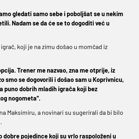
ramo gledati samo sebe i poboljšat se u nekim
tili. Nadam se da će se to dogoditi već u
i igrač, koji je na zimu došao u momčad iz
pcija. Trener me nazvao, zna me otprije, iz
zo smo se dogovorili i došao sam u Koprivnicu,
ma puno dobrih mladih igrača koji bez
skog nogometa“.
 Maksimiru, a novinari su sugerirali da bi bilo
.
o dobre pojedince koji su vrlo raspoloženi u