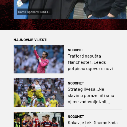
Damir Spehar/PIXSELL
NAJNOVIJE VIJESTI
NOGOMET
Trafford napušta
Manchester: Leeds
potpisao ugovor s novim
golmanom i oborio
nekoliko rekorda
NOGOMET
Strateg Ilvesa: „Ne
slavimo poraze niti smo
njime zadovoljni, ali
možemo biti ponosni jer
smo pokazali karakter”
NOGOMET
Kakav je tek Dinamo kada