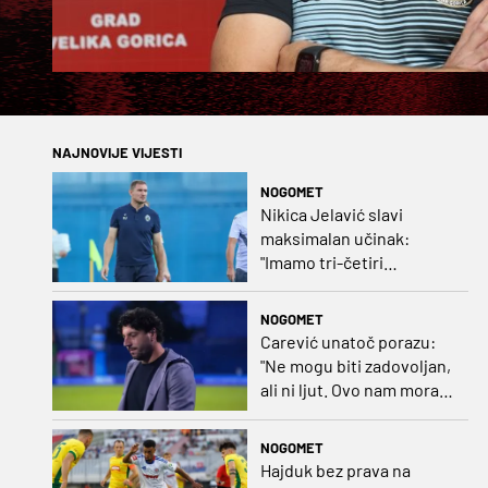
NAJNOVIJE VIJESTI
NOGOMET
Nikica Jelavić slavi
maksimalan učinak:
"Imamo tri-četiri
senatora koji vode naš
vrtić"
NOGOMET
Carević unatoč porazu:
"Ne mogu biti zadovoljan,
ali ni ljut. Ovo nam mora
biti putokaz"
NOGOMET
Hajduk bez prava na