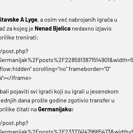
itavske A Lyge
, a osim već nabrojanih igrača u
ač za kojeg je
Nenad Bjelica
nedavno izjavio
rilike trenirati:
s/post.php?
rmanijak%2Fposts%2F2285913871514901&width=5
flow:hidden" scrolling="no" frameborder="0"
a"></iframe>
li pojaviti svi igrači koji su igrali u jesenskom
ljednjih dana prošle godine zgotivio transfer u
prilike čitati na
Germanijaku:
s/post.php?
rmanijak%2Fposts%2F2337741479665473&width=