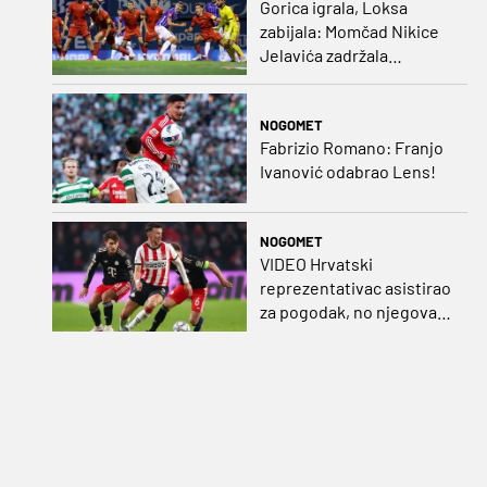
Gorica igrala, Loksa
zabijala: Momčad Nikice
Jelavića zadržala
stopostotni učinak
NOGOMET
Fabrizio Romano: Franjo
Ivanović odabrao Lens!
NOGOMET
VIDEO Hrvatski
reprezentativac asistirao
za pogodak, no njegova
momčad šokirana u
nadoknadi