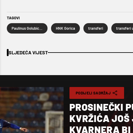
TAGOVI
Paulinus Golubickas
HNK Gorica
transferi
transferi 
SLJEDEĆA VIJEST
PODIJELI SADRŽAJ
PROSINEČKI P
KVRŽIĆA JOŠ 
KVARNERA BI