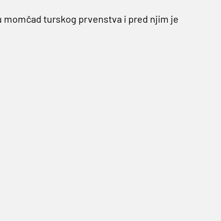
u momčad turskog prvenstva i pred njim je
čati momčad. Nakon što je dogovoren prijelaz
oš dvojicu igrača iz reprezentacije BiH, koju je
orone Kielce kojem na kraju sezone istječe
ivno mali novac.
e već neko vrijeme šuška da je na izlaznim
litetom obojice igrača, koji su baš pod
 je često hvalio u javnim istupima.
.