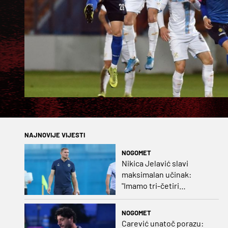
NAJNOVIJE VIJESTI
NOGOMET
Nikica Jelavić slavi
maksimalan učinak:
"Imamo tri-četiri
senatora koji vode naš
vrtić"
NOGOMET
Carević unatoč porazu: