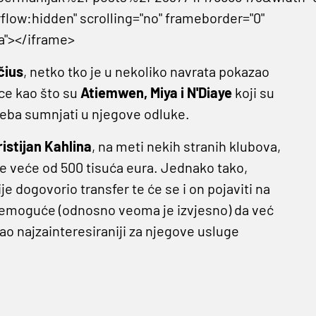
flow:hidden" scrolling="no" frameborder="0"
a"></iframe>
čius
, netko tko je u nekoliko navrata pokazao
ce kao što su
Atiemwen, Miya i N'Diaye
koji su
reba sumnjati u njegove odluke.
istijan Kahlina
, na meti nekih stranih klubova,
ile veće od 500 tisuća eura. Jednako tako,
ije dogovorio transfer te će se i on pojaviti na
 nemoguće (odnosno veoma je izvjesno) da već
kao najzainteresiraniji za njegove usluge