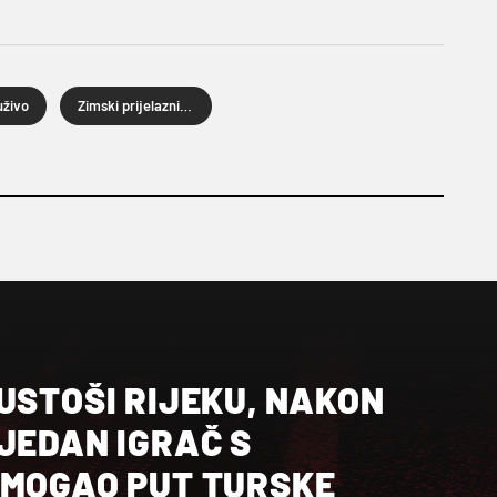
uživo
Zimski prijelazni rok
USTOŠI RIJEKU, NAKON
JEDAN IGRAČ S
 MOGAO PUT TURSKE