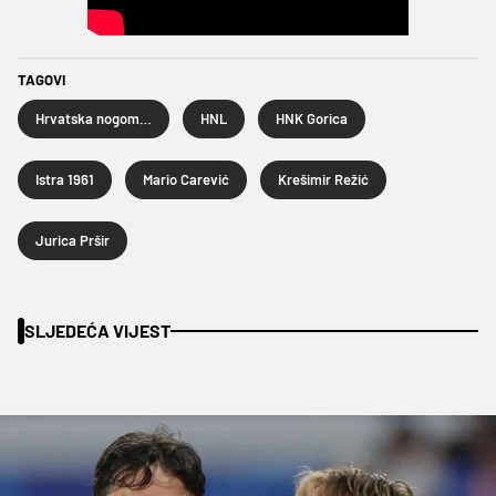
TAGOVI
Hrvatska nogometna liga
HNL
HNK Gorica
Istra 1961
Mario Carević
Krešimir Režić
Jurica Pršir
SLJEDEĆA VIJEST