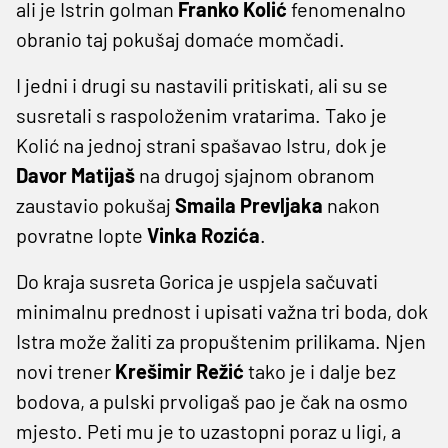
ali je Istrin golman
Franko Kolić
fenomenalno
obranio taj pokušaj domaće momčadi.
I jedni i drugi su nastavili pritiskati, ali su se
susretali s raspoloženim vratarima. Tako je
Kolić na jednoj strani spašavao Istru, dok je
Davor Matijaš
na drugoj sjajnom obranom
zaustavio pokušaj
Smaila Prevljaka
nakon
povratne lopte
Vinka Rozića
.
Do kraja susreta Gorica je uspjela sačuvati
minimalnu prednost i upisati važna tri boda, dok
Istra može žaliti za propuštenim prilikama. Njen
novi trener
Krešimir Režić
tako je i dalje bez
bodova, a pulski prvoligaš pao je čak na osmo
mjesto. Peti mu je to uzastopni poraz u ligi, a