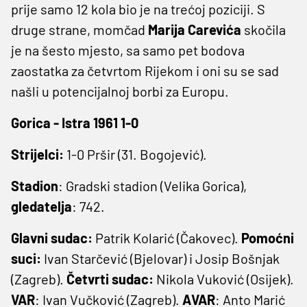
prije samo 12 kola bio je na trećoj poziciji. S
druge strane, momčad
Marija Carevića
skočila
je na šesto mjesto, sa samo pet bodova
zaostatka za četvrtom Rijekom i oni su se sad
našli u potencijalnoj borbi za Europu.
Gorica - Istra 1961 1-0
Strijelci:
1-0 Pršir (31. Bogojević).
Stadion
: Gradski stadion (Velika Gorica),
gledatelja
: 742.
Glavni sudac:
Patrik Kolarić (Čakovec).
Pomoćni
suci:
Ivan Starčević (Bjelovar) i Josip Bošnjak
(Zagreb).
Četvrti sudac:
Nikola Vuković (Osijek).
VAR
: Ivan Vučković (Zagreb).
AVAR
: Anto Marić