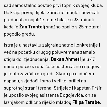
sad samostalno postao prvi topnik svojeg kluba.
Do kraja prvog dijela Gorica je mogla i povećati
prednost, a najbliže tome bila je u 38. minuti
kada je
Žan
Trontelj
snažno opalio s 25 metara i
pogodio gredu.
Istra je u nastavku zaigrala znatno konkretnije i
već na početku drugog poluvremena zamalo
stigla do izjednačenja.
Dukan Ahmeti
je u 47.
minuti pucao s ruba šesnaesterca, no i njegova
je lopta završila na gredi. Skoro pa u idućem
napadu, svjedočili smo i velikoj prilici na
suprotnoj strani terena. Strijelac i kapetan Pršir
je uposlio svojeg asistenta Bogojevića, on se
lažnjakom odlično riješio mladog
Filipa Tarabe
,