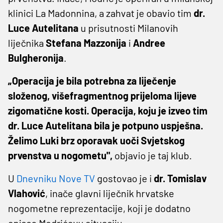
klinici La Madonnina, a zahvat je obavio tim
dr.
Luce Autelitana
u prisutnosti Milanovih
liječnika
Stefana Mazzonija
i
Andree
Bulgheronija
.
„Operacija je bila potrebna za liječenje
složenog, višefragmentnog prijeloma lijeve
zigomatične kosti. Operacija, koju je izveo tim
dr. Luce Autelitana bila je potpuno uspješna.
Želimo Luki brz oporavak uoči Svjetskog
prvenstva u nogometu",
objavio je taj klub.
U
Dnevniku Nove TV
gostovao je i
dr. Tomislav
Vlahović
, inače glavni liječnik hrvatske
nogometne reprezentacije, koji je dodatno
opisao Modrićevu situaciju.