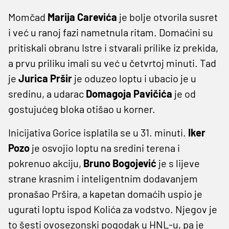
Momčad
Marija Carevića
je bolje otvorila susret
i već u ranoj fazi nametnula ritam. Domaćini su
pritiskali obranu Istre i stvarali prilike iz prekida,
a prvu priliku imali su već u četvrtoj minuti. Tad
je
Jurica Pršir
je oduzeo loptu i ubacio je u
sredinu, a udarac
Domagoja Pavičića
je od
gostujućeg bloka otišao u korner.
Inicijativa Gorice isplatila se u 31. minuti.
Iker
Pozo
je osvojio loptu na sredini terena i
pokrenuo akciju,
Bruno Bogojević
je s lijeve
strane krasnim i inteligentnim dodavanjem
pronašao Pršira, a kapetan domaćih uspio je
ugurati loptu ispod Kolića za vodstvo. Njegov je
to šesti ovosezonski pogodak u HNL-u, pa je