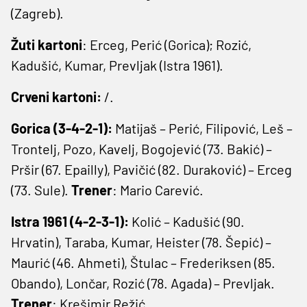
(Zagreb).
Žuti kartoni
: Erceg, Perić (Gorica); Rozić,
Kadušić, Kumar, Prevljak (Istra 1961).
Crveni kartoni:
/.
Gorica (3-4-2-1):
Matijaš – Perić, Filipović, Leš –
Trontelj, Pozo, Kavelj, Bogojević (73. Bakić) –
Pršir (67. Epailly), Pavičić (82. Duraković) – Erceg
(73. Sule).
Trener
: Mario Carević.
Istra 1961 (4-2-3-1):
Kolić – Kadušić (90.
Hrvatin), Taraba, Kumar, Heister (78. Šepić) –
Maurić (46. Ahmeti), Štulac – Frederiksen (85.
Obando), Lončar, Rozić (78. Agada) – Prevljak.
Trener
: Krešimir Režić.