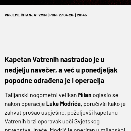
VRIJEME ČITANJA: 2MIN | PON. 27.04.26. | 20:45
Kapetan Vatrenih nastradao je u
nedjelju navečer, a već u ponedjeljak
popodne odrađena je i operacija
Talijanski nogometni velikan
Milan
oglasio se
nakon operacije
Luke Modrića,
poručivši kako je
zahvat prošao uspješno, poželjevši kapetanu
Vatrenih brzi oporavak uoči Svjetskog
prvenstva. Inače, Modrić je operiran u milanskoj