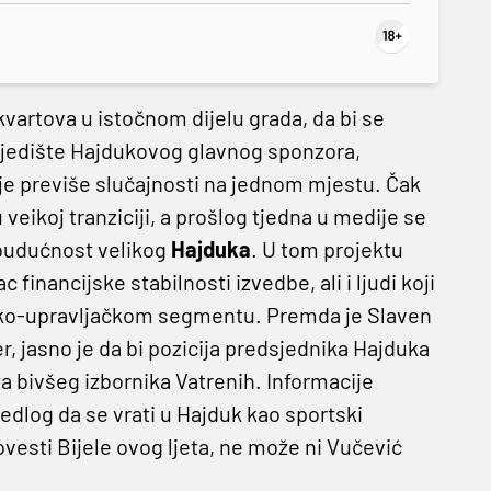
kvartova u istočnom dijelu grada, da bi se
 sjedište Hajdukovog glavnog sponzora,
je previše slučajnosti na jednom mjestu. Čak
 veikoj tranziciji, a prošlog tjedna u medije se
 budućnost velikog
Hajduka
. U tom projektu
inancijske stabilnosti izvedbe, ali i ljudi koji
tsko-upravljačkom segmentu. Premda je Slaven
r, jasno je da bi pozicija predsjednika Hajduka
 za bivšeg izbornika Vatrenih. Informacije
edlog da se vrati u Hajduk kao sportski
ovesti Bijele ovog ljeta, ne može ni Vučević