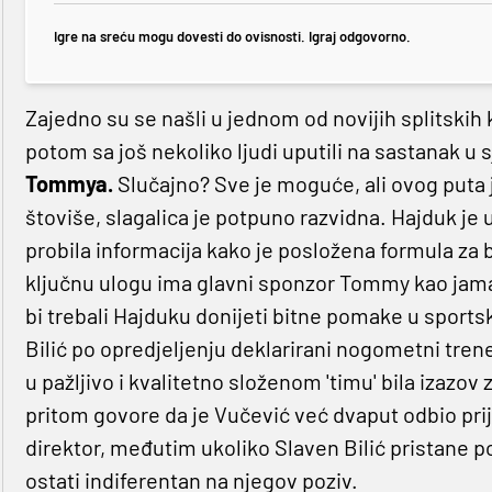
Igre na sreću mogu dovesti do ovisnosti. Igraj odgovorno.
Zajedno su se našli u jednom od novijih splitskih 
potom sa još nekoliko ljudi uputili na sastanak u
Tommya.
Slučajno? Sve je moguće, ali ovog puta 
štoviše, slagalica je potpuno razvidna. Hajduk je u
probila informacija kako je posložena formula za
ključnu ulogu ima glavni sponzor Tommy kao jamac f
bi trebali Hajduku donijeti bitne pomake u spor
Bilić po opredjeljenju deklarirani nogometni trene
u pažljivo i kvalitetno složenom 'timu' bila izazov
pritom govore da je Vučević već dvaput odbio prij
direktor, međutim ukoliko Slaven Bilić pristane p
ostati indiferentan na njegov poziv.