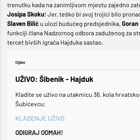
trenutku kada na zanimljivom mjestu zajedno za
Josipa Skoku
! Jer, teško bi svoj trojici bilo pron
Slaven Bilić
u ulozi budućeg predsjednika,
Goran
funkciji člana Nadzornog odbora zaduženog za struku
tercet bivših igrača Hajduka sastao.
Oglas
UŽIVO: Šibenik - Hajduk
Kladite se uživo na utakmicu 36. kola hrvatsk
Šubićevcu:
KLAĐENJE UŽIVO
ODIGRAJ ODMAH!