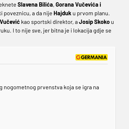
teknete
Slavena Bilića
,
Gorana Vučevića i
aći poveznicu, a da nije
Hajduk
u prvom planu.
 Vučević
kao sportski direktor, a
Josip Skoko
u
. I to nije sve, jer bitna je i lokacija gdje se
og nogometnog prvenstva koja se igra na