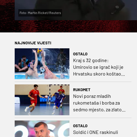
Foto: Martin Ricket/Reuters
NAJNOVIJE VIJESTI
OSTALO
Kraj s 32 godine:
Umirovio se igrač koji je
Hrvatsku skoro koštao
svjetskog zlata
RUKOMET
Novi poraz mladih
rukometaša i borba za
sedmo mjesto, za zlato
se bore Slovenci i
Nijemci
OSTALO
Soldić i ONE raskinuli