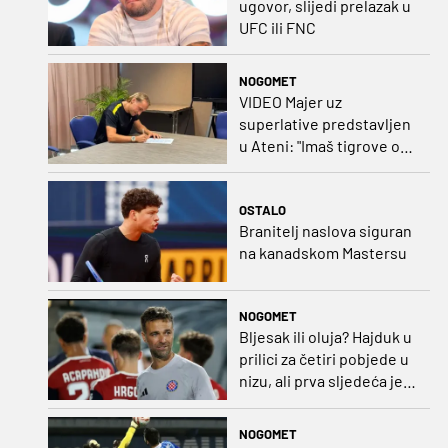
ugovor, slijedi prelazak u
UFC ili FNC
NOGOMET
VIDEO Majer uz
superlative predstavljen
u Ateni: "Imaš tigrove oči,
vrlo si inteligentan"
OSTALO
Branitelj naslova siguran
na kanadskom Mastersu
NOGOMET
Bljesak ili oluja? Hajduk u
prilici za četiri pobjede u
nizu, ali prva sljedeća je
najvažnija
NOGOMET