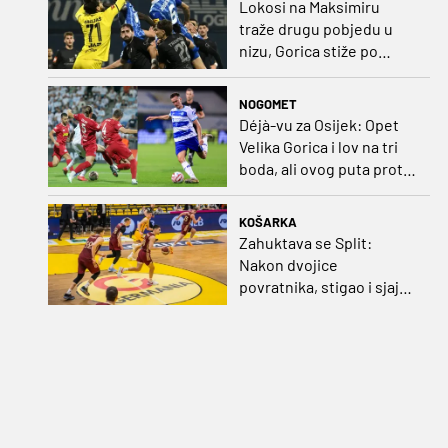
Lokosi na Maksimiru
traže drugu pobjedu u
nizu, Gorica stiže po
iskupljenje i bolje izdanje
nego na otvaranju
NOGOMET
Déjà-vu za Osijek: Opet
Velika Gorica i lov na tri
boda, ali ovog puta protiv
Rudeša
KOŠARKA
Zahuktava se Split:
Nakon dvojice
povratnika, stigao i sjajni
šuter