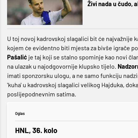
Živi nada u čudo, a
U toj novoj kadrovskoj slagalici bit će najvažnije
kojem će evidentno biti mjesta za bivše igrače p
Pašalić
je taj koji se stalno spominje kao novi č
na ulazak u najodgovornije klupsko tijelo.
Nadzor
imati sponzorsku ulogu, a ne samo funkciju nadzi
'kuha' u kadrovskoj slagalici velikog Hajduka, dok
poslijepodnevnim satima.
Oglas
HNL, 36. kolo