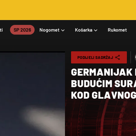
ti
SP 2026
Nogomet
Košarka
Rukomet
PODIJELI SADRŽAJ
GERMANIJAK 
BUDUĆIM SUR
KOD GLAVNO