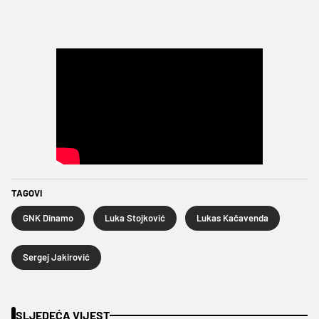
TAGOVI
GNK Dinamo
Luka Stojković
Lukas Kačavenda
Sergej Jakirović
SLJEDEĆA VIJEST