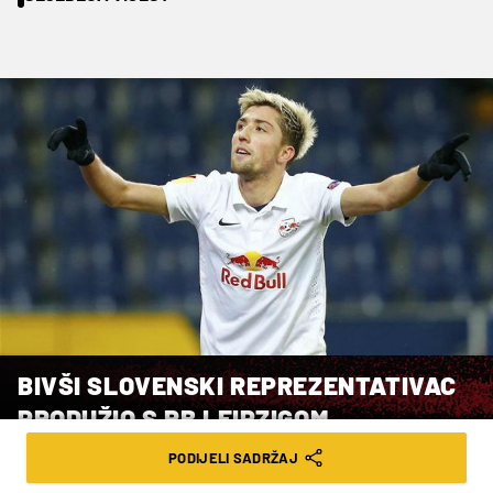
BIVŠI SLOVENSKI REPREZENTATIVAC
PRODUŽIO S RB LEIPZIGOM
PODIJELI SADRŽAJ
VRIJEME ČITANJA: 2MIN | ČET. 19.10.23. | 13:15