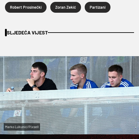
Robert Prosinečki
Zoran Zekić
Partizani
SLJEDEĆA VIJEST
Marko Lukunić/Pixsell