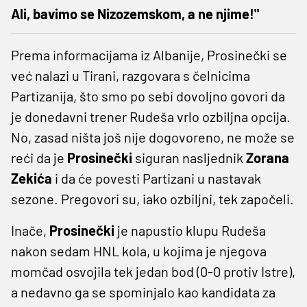
Ali, bavimo se Nizozemskom, a ne njime!"
Prema informacijama iz Albanije, Prosinečki se
već nalazi u Tirani, razgovara s čelnicima
Partizanija, što smo po sebi dovoljno govori da
je donedavni trener Rudeša vrlo ozbiljna opcija.
No, zasad ništa još nije dogovoreno, ne može se
reći da je
Prosinečki
siguran nasljednik
Zorana
Zekića
i da će povesti Partizani u nastavak
sezone. Pregovori su, iako ozbiljni, tek započeli.
Inače,
Prosinečki
je napustio klupu Rudeša
nakon sedam HNL kola, u kojima je njegova
momčad osvojila tek jedan bod (0-0 protiv Istre),
a nedavno ga se spominjalo kao kandidata za