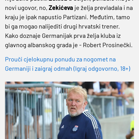
novi ugovor, no,
Zekićeva
je želja prevladala i na
kraju je ipak napustio Partizani. Međutim, tamo
bi ga mogao nalijediti drugi hrvatski trener.
Kako doznaje Germanijak prva želja kluba iz
glavnog albanskog grada je - Robert Prosinečki.
Prouči cjelokupnu ponudu za nogomet na
Germaniji i zaigraj odmah (Igraj odgovorno, 18+)