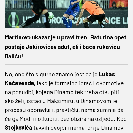
Martinovo ukazanje u pravi tren: Baturina opet
postaje Jakirovićev adut, ali i baca rukavicu
Daliću!
No, ono što sigurno znamo jest da je
Lukas
Kačavenda,
iako je formalno igrač Lokomotive
na posudbi, kojega Dinamo tek treba otkupiti
ako želi, ostao u Maksimiru, u Dinamovom je
procesu oporavka i, praktički, nema sumnje da
će ga Modri i otkupiti, bez obzira na ozljedu. Kod
Stojkovića
takvih dvojbi i nema, on je Dinamov