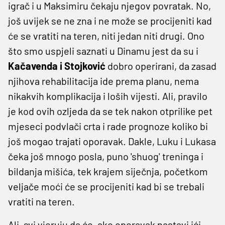
igrač i u Maksimiru čekaju njegov povratak. No,
još uvijek se ne zna i ne može se procijeniti kad
će se vratiti na teren, niti jedan niti drugi. Ono
što smo uspjeli saznati u Dinamu jest da su i
Kačavenda i Stojković
dobro operirani, da zasad
njihova rehabilitacija ide prema planu, nema
nikakvih komplikacija i loših vijesti. Ali, pravilo
je kod ovih ozljeda da se tek nakon otprilike pet
mjeseci podvlači crta i rade prognoze koliko bi
još mogao trajati oporavak. Dakle, Luku i Lukasa
čeka još mnogo posla, puno 'shuog' treninga i
bildanja mišića, tek krajem siječnja, početkom
veljače moći će se procijeniti kad bi se trebali
vratiti na teren.
Ali, svi vjeruju da će, ako oporavak nastavi ići