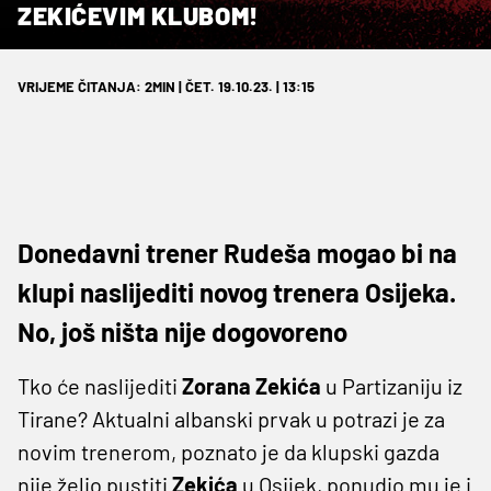
ZEKIĆEVIM KLUBOM!
VRIJEME ČITANJA: 2MIN | ČET. 19.10.23. | 13:15
Donedavni trener Rudeša mogao bi na
klupi naslijediti novog trenera Osijeka.
No, još ništa nije dogovoreno
Tko će naslijediti
Zorana Zekića
u Partizaniju iz
Tirane? Aktualni albanski prvak u potrazi je za
novim trenerom, poznato je da klupski gazda
nije želio pustiti
Zekića
u Osijek, ponudio mu je i