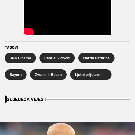
TAGOVI
GNK Dinamo
Gabriel Vidović
Martin Baturina
Bayern
Zvonimir Boban
Ljetni prijelazni rok 2025.
SLJEDEĆA VIJEST