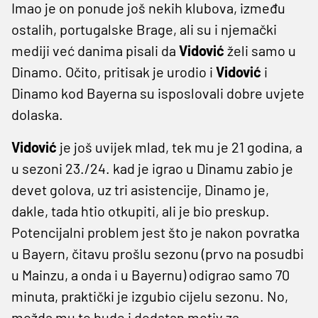
Imao je on ponude još nekih klubova, između
ostalih, portugalske Brage, ali su i njemački
mediji već danima pisali da
Vidović
želi samo u
Dinamo. Očito, pritisak je urodio i
Vidović
i
Dinamo kod Bayerna su isposlovali dobre uvjete
dolaska.
Vidović
je još uvijek mlad, tek mu je 21 godina, a
u sezoni 23./24. kad je igrao u Dinamu zabio je
devet golova, uz tri asistencije, Dinamo je,
dakle, tada htio otkupiti, ali je bio preskup.
Potencijalni problem jest što je nakon povratka
u Bayern, čitavu prošlu sezonu (prvo na posudbi
u Mainzu, a onda i u Bayernu) odigrao samo 70
minuta, praktički je izgubio cijelu sezonu. No,
možda mu to bude i dodatan motiv za