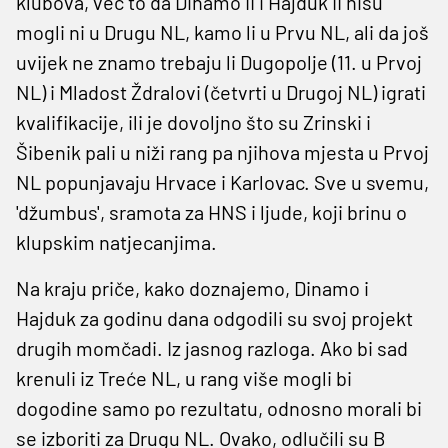
klubova, već to da Dinamo II i Hajduk II nisu
mogli ni u Drugu NL, kamo li u Prvu NL, ali da još
uvijek ne znamo trebaju li Dugopolje (11. u Prvoj
NL) i Mladost Ždralovi (četvrti u Drugoj NL) igrati
kvalifikacije, ili je dovoljno što su Zrinski i
Šibenik pali u niži rang pa njihova mjesta u Prvoj
NL popunjavaju Hrvace i Karlovac. Sve u svemu,
'džumbus', sramota za HNS i ljude, koji brinu o
klupskim natjecanjima.
Na kraju priče, kako doznajemo, Dinamo i
Hajduk za godinu dana odgodili su svoj projekt
drugih momčadi. Iz jasnog razloga. Ako bi sad
krenuli iz Treće NL, u rang više mogli bi
dogodine samo po rezultatu, odnosno morali bi
se izboriti za Drugu NL. Ovako, odlučili su B