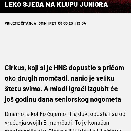
LEKO SJEDA NA KLUPU JUNIORA
VRIJEME ČITANJA: 3MIN | PET. 06.06.25. | 13:54
Cirkus, koji si je HNS dopustio s pričom
oko drugih momčadi, nanio je veliku
štetu svima. A mladi igrači izgubit će
još godinu dana seniorskog nogometa
Dinamo, a koliko čujemo i Hajduk, odustali su od
vraćanja svojih B momčadi! To je konačan
rasplet priče oko Dinama II i Hajduka II i cirkusa,