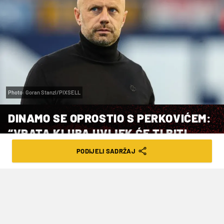
Photo: Goran Stanzl/PIXSELL
DINAMO SE OPROSTIO S PERKOVIĆEM:
“VRATA KLUBA UVIJEK ĆE TI BITI
OTVORENA”
PODIJELI SADRŽAJ
VRIJEME ČITANJA: 3MIN | PET. 06.06.25. | 13:54