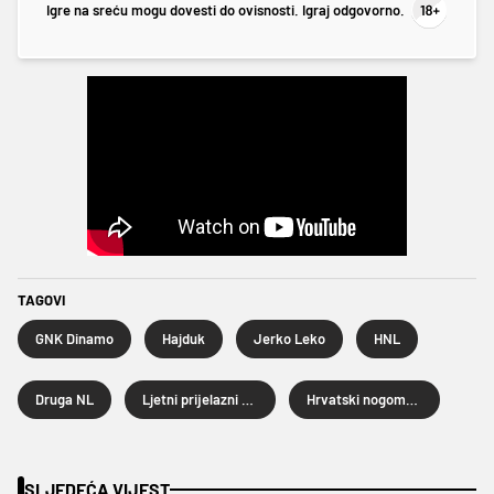
Igre na sreću mogu dovesti do ovisnosti. Igraj odgovorno.
TAGOVI
GNK Dinamo
Hajduk
Jerko Leko
HNL
Druga NL
Ljetni prijelazni rok 2025.
Hrvatski nogometni savez
SLJEDEĆA VIJEST