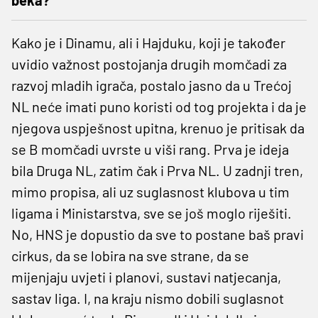
Kako je i Dinamu, ali i Hajduku, koji je također
uvidio važnost postojanja drugih momčadi za
razvoj mladih igrača, postalo jasno da u Trećoj
NL neće imati puno koristi od tog projekta i da je
njegova uspješnost upitna, krenuo je pritisak da
se B momčadi uvrste u viši rang. Prva je ideja
bila Druga NL, zatim čak i Prva NL. U zadnji tren,
mimo propisa, ali uz suglasnost klubova u tim
ligama i Ministarstva, sve se još moglo riješiti.
No, HNS je dopustio da sve to postane baš pravi
cirkus, da se lobira na sve strane, da se
mijenjaju uvjeti i planovi, sustavi natjecanja,
sastav liga. I, na kraju nismo dobili suglasnot