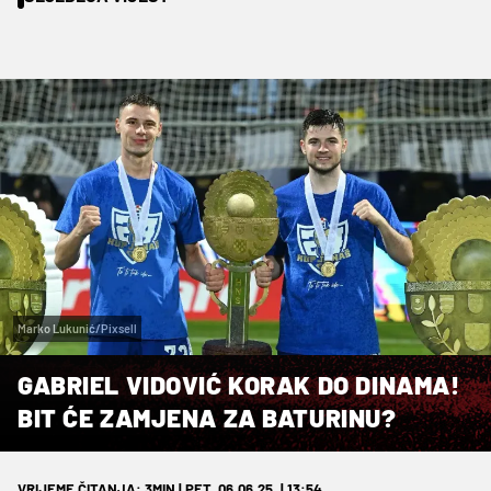
Marko Lukunić/Pixsell
GABRIEL VIDOVIĆ KORAK DO DINAMA!
BIT ĆE ZAMJENA ZA BATURINU?
VRIJEME ČITANJA: 3MIN | PET. 06.06.25. | 13:54