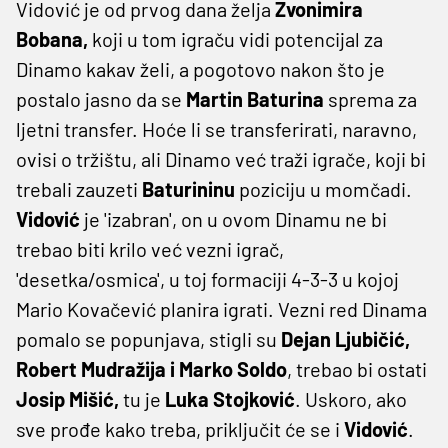
Vidović je od prvog dana želja
Zvonimira
Bobana,
koji u tom igraču vidi potencijal za
Dinamo kakav želi, a pogotovo nakon što je
postalo jasno da se
Martin Baturina
sprema za
ljetni transfer. Hoće li se transferirati, naravno,
ovisi o tržištu, ali Dinamo već traži igrače, koji bi
trebali zauzeti
Baturininu
poziciju u momčadi.
Vidović
je 'izabran', on u ovom Dinamu ne bi
trebao biti krilo već vezni igrač,
'desetka/osmica', u toj formaciji 4-3-3 u kojoj
Mario Kovačević planira igrati. Vezni red Dinama
pomalo se popunjava, stigli su
Dejan Ljubičić,
Robert Mudražija i Marko Soldo
, trebao bi ostati
Josip Mišić,
tu je
Luka Stojković
. Uskoro, ako
sve prođe kako treba, priključit će se i
Vidović
.