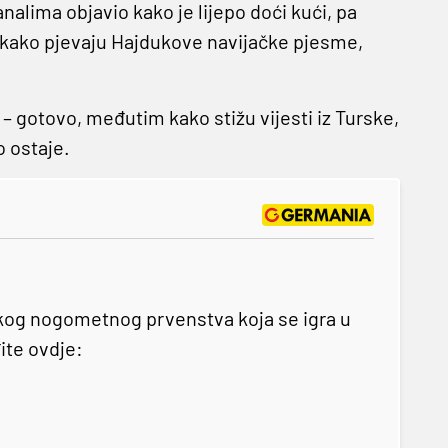
nalima objavio kako je lijepo doći kući, pa
kako pjevaju Hajdukove navijačke pjesme,
je – gotovo, međutim kako stižu vijesti iz Turske,
o ostaje.
kog nogometnog prvenstva koja se igra u
ite ovdje: