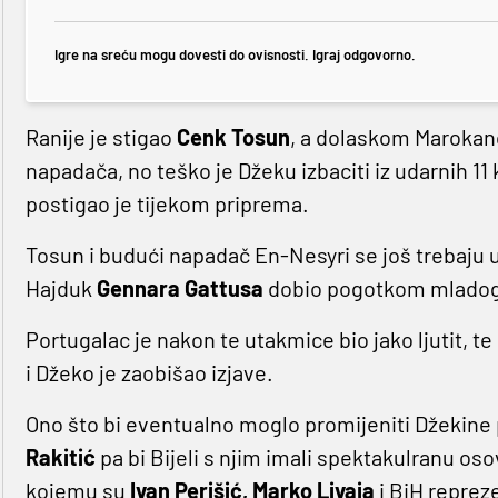
Igre na sreću mogu dovesti do ovisnosti. Igraj odgovorno.
Ranije je stigao
Cenk Tosun
, a dolaskom Marokanc
napadača, no teško je Džeku izbaciti iz udarnih 11
postigao je tijekom priprema.
Tosun i budući napadač En-Nesyri se još trebaju 
Hajduk
Gennara Gattusa
dobio pogotkom mlado
Portugalac je nakon te utakmice bio jako ljutit, t
i Džeko je zaobišao izjave.
Ono što bi eventualno moglo promijeniti Džekine 
Rakitić
pa bi Bijeli s njim imali spektakulranu 
kojemu su
Ivan Perišić, Marko Livaja
i BiH repreze