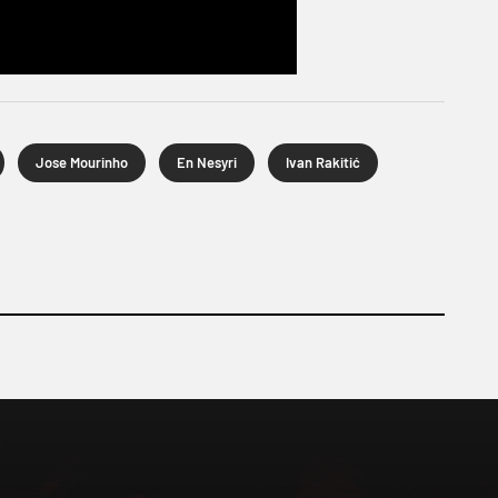
Jose Mourinho
En Nesyri
Ivan Rakitić