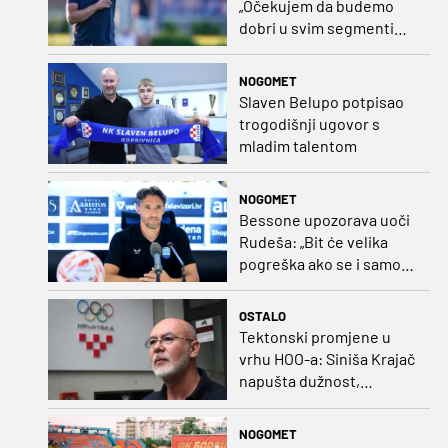
„Očekujem da budemo
dobri u svim segmentima
igre i pobjedu“
NOGOMET
Slaven Belupo potpisao
trogodišnji ugovor s
mladim talentom
NOGOMET
Bessone upozorava uoči
Rudeša: „Bit će velika
pogreška ako se i samo
malo opustimo“
OSTALO
Tektonski promjene u
vrhu HOO-a: Siniša Krajač
napušta dužnost,
razriješeno i svih osam
direktora
NOGOMET