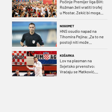
Počinje Premijer liga BiH:
Rožman želi vratiti trofej
u Mostar, Zekić bi mogao
biti iznenađenje
NOGOMET
HNS osudio napad na
Tihomira Pejina: „Za to ne
postoji niti može
postojati opravdanje”
KOŠARKA
Lov na plasman na
Svjetsko prvenstvo:
Vraćaju se Matković,
Nakić i Drežnjak