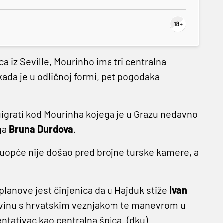
a iz Seville, Mourinho ima tri centralna
 kada je u odličnoj formi, pet pogodaka
uigrati kod Mourinha kojega je u Grazu nedavno
ga
Bruna Durdova
.
e uopće nije došao pred brojne turske kamere, a
planove jest činjenica da u Hajduk stiže
Ivan
osovinu s hrvatskim veznjakom te manevrom u
ntativac kao centralna špica. (dku)