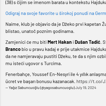
(38) s čijim se imenom barata u kontekstu Hajduk
Odigraj na svoje favorite u širokoj ponudi na Germa
Naime, klub je objavio da je Džeko prvi kapetan 
blistao, unatoč poznim godinama.
Zamjenici će mu biti
Mert Hakan
i
Dušan Tadić
. 
Branco
bio u pravu kadaj e prije utakmice Hajduka 
da ne namjeravaju pustiti Džeku, te da s njim ozbi
mu isteći ugovor s Turcima.
Fenerbahçe, Youssef En-Nesyri ile 4 yıllık anlaşmay
ücret ve başarı bonusu kazanacak.
https://t.co/
— Yağız Sabuncuoğlu (@yagosabuncuoglu)
July 19, 2024