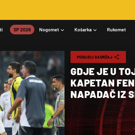
ti
SP 2026
Nogomet
Košarka
Rukomet
PODIJELI SADRŽAJ
GDJE JE U TO
KAPETAN FEN
NAPADAČ IZ S