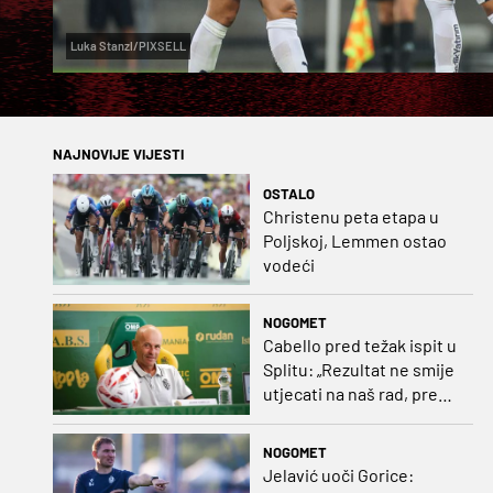
Luka Stanzl/PIXSELL
NAJNOVIJE VIJESTI
OSTALO
Christenu peta etapa u
Poljskoj, Lemmen ostao
vodeći
NOGOMET
Cabello pred težak ispit u
Splitu: „Rezultat ne smije
utjecati na naš rad, pred
nama je dugo prvenstvo“
NOGOMET
Jelavić uoči Gorice: