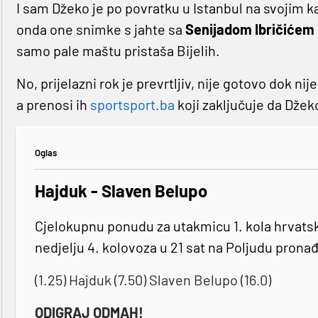
I sam Džeko je po povratku u Istanbul na svojim ka
onda one snimke s jahte sa
Senijadom Ibričićem
samo pale maštu pristaša Bijelih.
No, prijelazni rok je prevrtljiv, nije gotovo dok ni
a prenosi ih
sportsport.ba
koji zaključuje da Džek
Oglas
Hajduk - Slaven Belupo
Cjelokupnu ponudu za utakmicu 1. kola hrvats
nedjelju 4. kolovoza u 21 sat na Poljudu pronađ
(1.25) Hajduk (7.50) Slaven Belupo (16.0)
ODIGRAJ ODMAH!