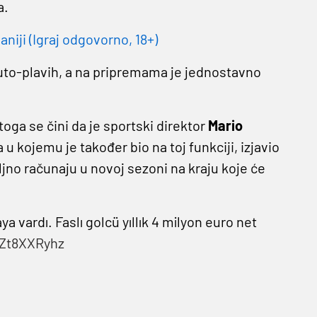
a.
niji (Igraj odgovorno, 18+)
Žuto-plavih, a na pripremama je jednostavno
Stoga se čini da je sportski direktor
Mario
u kojemu je također bio na toj funkciji, izjavio
ljno računaju u novoj sezoni na kraju koje će
a vardı. Faslı golcü yıllık 4 milyon euro net
JZt8XXRyhz