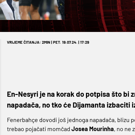
VRIJEME ČITANJA: 2MIN | PET. 19.07.24. | 17:29
En-Nesyri je na korak do potpisa što bi 
napadača, no tko će Dijamanta izbaciti i
Fenerbahçe dovodi još jednoga napadača, blizu p
trebao pojačati momčad
Josea Mourinha
, no ne 