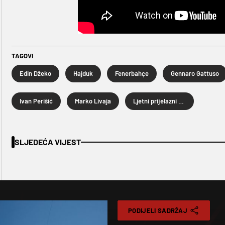
TAGOVI
Edin Džeko
Hajduk
Fenerbahçe
Gennaro Gattuso
Ivan Perišić
Marko Livaja
Ljetni prijelazni rok 2024.
SLJEDEĆA VIJEST
PODIJELI SADRŽAJ