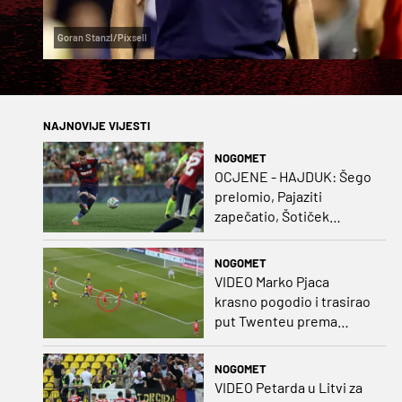
Goran Stanzl/Pixsell
NAJNOVIJE VIJESTI
NOGOMET
OCJENE - HAJDUK: Šego
prelomio, Pajaziti
zapečatio, Šotiček
oduševio u predstavi
splitskih 'odlikaša'
NOGOMET
VIDEO Marko Pjaca
krasno pogodio i trasirao
put Twenteu prema
važnoj pobjedi
NOGOMET
VIDEO Petarda u Litvi za