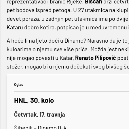
reprezentativac i branič Rijeke.
Bišćan
drži četvr
pet bodova ispred petoga. U 27 utakmica na klupi 
devet poraza, u zadnjih pet utakmica ima po dvije 
Kataru dobro kotira, potpisao je u međuvremenu i 
A hoće li na ljeto doći u Dinamo? Naravno da je to
kuloarima o njemu sve više priča. Možda jest neki
nije mogao povesti u Katar,
Renato Pilipović
post
stožer, mogao bi u njemu dočekati svog bivšeg še
Oglas
HNL, 30. kolo
Četvrtak, 17. travnja
Šibenik – Dinamo 0-4