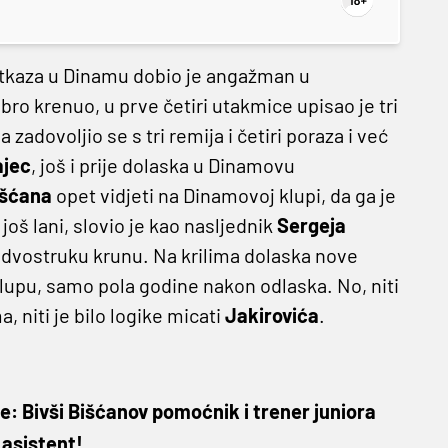
otkaza u Dinamu dobio je angažman u
bro krenuo, u prve četiri utakmice upisao je tri
zadovoljio se s tri remija i četiri poraza i već
ajec
, još i prije dolaska u Dinamovu
išćana
opet vidjeti na Dinamovoj klupi, da ga je
još lani, slovio je kao nasljednik
Sergeja
jio dvostruku krunu. Na krilima dolaska nove
klupu, samo pola godine nakon odlaska. No, niti
, niti je bilo logike micati
Jakirovića
.
: Bivši Bišćanov pomoćnik i trener juniora
 asistent!