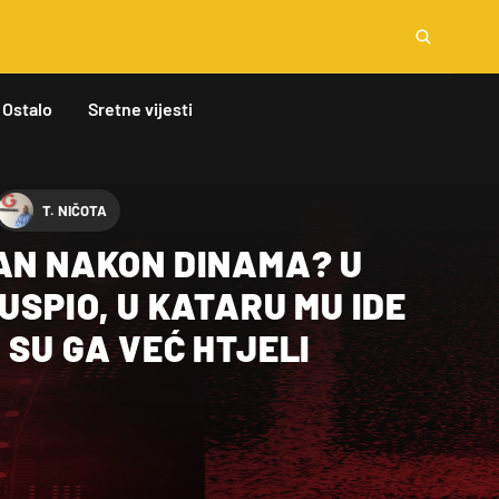
Ostalo
Sretne vijesti
T. NIČOTA
ĆAN NAKON DINAMA? U
 USPIO, U KATARU MU IDE
 SU GA VEĆ HTJELI