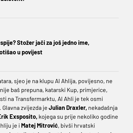
pije? Stožer jači za još jedno ime,
tišao u povijest
tara, sjeo je na klupu Al Ahlija, povijesno, ne
 nije baš prepuna, katarski Kup, primjerice,
osti na Transfermarktu, Al Ahli je tek osmi
. Glavna zvijezda je
Julian Draxler,
nekadašnja
rik Exsposito,
kojega su prije nekoliko godine
liju je i
Matej Mitrović
, bivši hrvatski