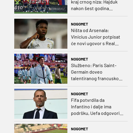
kraj crnog niza: Hajduk
nakon šest godina
pobijedio na europskom
gostovanju
NOGOMET
Ništa od Arsenala:
Vinicius Junior potpisat
će novi ugovor s Real
Madridom
NOGOMET
Službeno: Paris Saint-
Germain doveo
talentiranog francuskog
ofenzivca iz Monaca
NOGOMET
Fifa potvrdila da
Infantino i dalje ima
podršku, Uefa odgovorila
kako bojkot ostaje na
snazi
NOGOMET