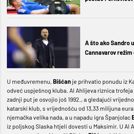
A što ako Sandro us
Cannavarov režim o
U međuvremenu,
Bišćan
je prihvatio ponudu iz Ka
odveć uspješnog kluba. Al Ahlijeva riznica trofeja
zadnji put je osvojio još 1992., a gledajući vrijedn
katarski klub, s vrijednošću od 13,33 milijuna eura
njemačka velika nada, a u napadu igra Španjolac
E
iz poljskog Slaska htjeli dovesti u Maksimir. U Al Ah