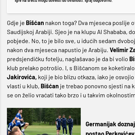
Igre na sreću mogu dovesti do ovisnosti. Igraj odgovorno.
Gdje je
Bišćan
nakon toga? Dva mjeseca poslije 
Saudijskoj Arabiji. Sjeo je na klupu Al Shababa, do
pobjede. No, to je bilo sve, u idućih sedam dvoboja 
nakon dva mjeseca napustio je Arabiju.
Velimir Z
predsjendičku fotelju, naglašavao je da bi volio
B
klub prelako potrošio. I, s Bišćanom se koketiralo 
Jakirovića,
koji je bio blizu otkaza, iako je osvo
vlasti u klub,
Bišćan
je trebao ponovno sjesti na 
se on želio vraćati tako brzo i u takvim okolnostima
Germanijak doznaje
postao Perkovićev