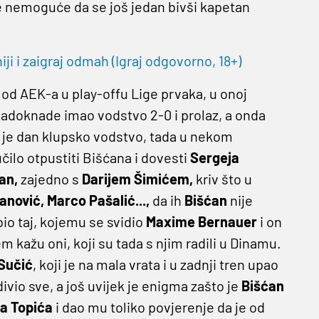
nije nemoguće da se još jedan bivši kapetan
 i zaigraj odmah (Igraj odgovorno, 18+)
od AEK-a u play-offu Lige prvaka, u onoj
nadoknade imao vodstvo 2-0 i prolaz, a onda
i je dan klupsko vodstvo, tada u nekom
ilo otpustiti Bišćana i dovesti
Sergeja
ćan,
zajedno s
Darijem Šimićem,
kriv što u
vanović, Marco Pašalić...,
da ih
Bišćan
nije
bio taj, kojemu se svidio
Maxime Bernauer
i on
m kažu oni, koji su tada s njim radili u Dinamu.
Sučić
, koji je na mala vrata i u zadnji tren upao
vio sve, a još uvijek je enigma zašto je
Bišćan
a Topića
i dao mu toliko povjerenje da je od