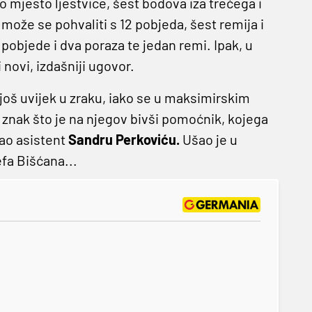
to mjesto ljestvice, šest bodova iza trećega i
može se pohvaliti s 12 pobjeda, šest remija i
pobjede i dva poraza te jedan remi. Ipak, u
novi, izdašniji ugovor.
 još uvijek u zraku, iako se u maksimirskim
 znak što je na njegov bivši pomoćnik, kojega
ao asistent
Sandru Perkoviću.
Ušao je u
fa Bišćana...