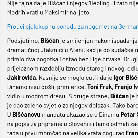
Nije tajna da je Bišćan i njegov 'liebling'. I zato 
Modrih vrati u Maksimir na ljeto.
Prouči cjelokupnu ponudu za nogomet na Germaniji
Podsjetimo,
Bišćan
je smijenjen nakon ispadanja 
dramatičnoj utakmici u Ateni, kad je do sudačke 
primio dva pogotka i ostao bez Lige prvaka. Drug
prijelaznom razdoblju između starog i novog, odluč
Jakirovića.
Kasnije se moglo čuti i da je
Igor Biš
Dinamo nisu došli, primjerice,
Toni Fruk, Franjo I
vidio u modrom dresu. S druge strane,
Bišćan
je 
je dao zeleno svjetlo za njegov dolazak. Tako bare
U
Bišćanovu
mandatu ukazao se u Dinamu
Petar 
na popis za pripreme u Sloveniji i tamo odmah zadi
tada u prvu momčad na velika vrata pogurao
Fran