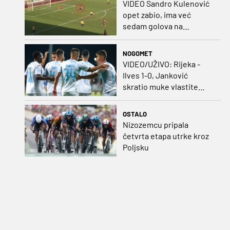
VIDEO Sandro Kulenović
opet zabio, ima već
sedam golova na
pripremama
NOGOMET
VIDEO/UŽIVO: Rijeka -
Ilves 1-0, Janković
skratio muke vlastite
momčadi i bombom
probio bedem Finaca!
OSTALO
Nizozemcu pripala
četvrta etapa utrke kroz
Poljsku