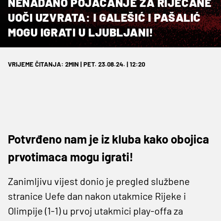
NENADANO POJAČANJE ZA RIJEČANE
UOČI UZVRATA: I GALEŠIĆ I PAŠALIĆ
MOGU IGRATI U LJUBLJANI!
VRIJEME ČITANJA: 2MIN | PET. 23.08.24. | 12:20
Potvrđeno nam je iz kluba kako obojica
prvotimaca mogu igrati!
Zanimljivu vijest donio je pregled službene
stranice Uefe dan nakon utakmice Rijeke i
Olimpije (1-1) u prvoj utakmici play-offa za