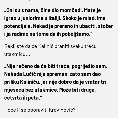
„Oni su s nama, čine dio momčadi. Mate je
igrao u juniorima u Italiji. Skoko je mlad, ima
potencijala. Nekad je prerano ih ubaciti, stožer
i ja radimo na tome da ih poboljšamo.“
Rekli ste da će Kalinić braniti svaku treću
utakmicu...
„Nije rečeno da će biti treća, pogriješio sam.
Nekada Lučić nije spreman, zato sam dao
priliku Kaliniću, jer nije dobro da je vratar tri
mjeseca bez utakmice. Može biti druga,
četvrta ili peta.“
Hoće li se oporaviti Krovinović?