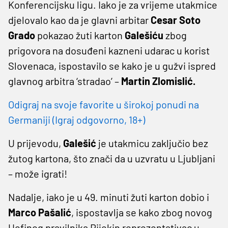
Konferencijsku ligu. Iako je za vrijeme utakmice
djelovalo kao da je glavni arbitar
Cesar Soto
Grado
pokazao žuti karton
Galešiću
zbog
prigovora na dosuđeni kazneni udarac u korist
Slovenaca, ispostavilo se kako je u gužvi ispred
glavnog arbitra ‘stradao’ –
Martin Zlomislić.
Odigraj na svoje favorite u širokoj ponudi na
Germaniji (Igraj odgovorno, 18+)
U prijevodu,
Galešić
je utakmicu zaključio bez
žutog kartona, što znači da u uzvratu u Ljubljani
– može igrati!
Nadalje, iako je u 49. minuti žuti karton dobio i
Marco Pašalić
, ispostavlja se kako zbog novog
Uefinog pravilnika Rijekin reprezentativac u