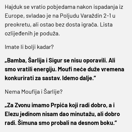
Hajduk se vratio pobjedama nakon ispadanja iz
Europe, svladao je na Poljudu Varaždin 2-1 u
preokretu, ali ostao bez dosta igrača. Lista
ozlijeđenih je poduža.
Imate li bolji kadar?
„Bamba, Šarlija i Sigur se nisu oporavili. Ali
smo vratili energiju. Moufi neće duže vremena
konkurirati za sastav. Idemo dalje.“
Nema Moufija i Šarlije?
„Za Zvonu imamo Prpića koji radi dobro, a i
Elezu jedinom nisam dao minutažu, ali dobro
radi. Šimuna smo probali na desnom boku.“