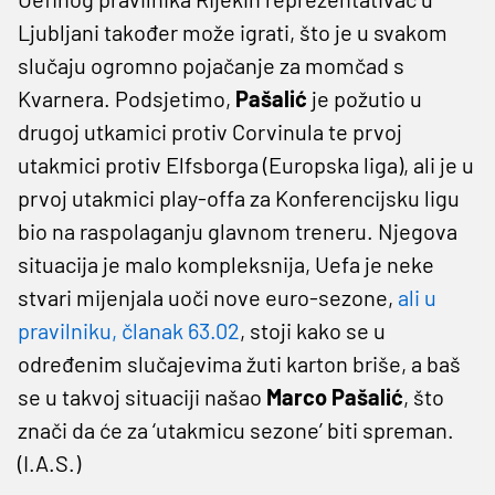
Ljubljani također može igrati, što je u svakom
slučaju ogromno pojačanje za momčad s
Kvarnera. Podsjetimo,
Pašalić
je požutio u
drugoj utkamici protiv Corvinula te prvoj
utakmici protiv Elfsborga (Europska liga), ali je u
prvoj utakmici play-offa za Konferencijsku ligu
bio na raspolaganju glavnom treneru. Njegova
situacija je malo kompleksnija, Uefa je neke
stvari mijenjala uoči nove euro-sezone,
ali u
pravilniku, članak 63.02
, stoji kako se u
određenim slučajevima žuti karton briše, a baš
se u takvoj situaciji našao
Marco Pašalić
, što
znači da će za ‘utakmicu sezone’ biti spreman.
(I.A.S.)