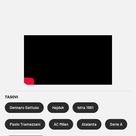
TAGOVI
Gennaro Gattuso
Hajduk
Istra 1961
Paolo Tramezzani
AC Milan
Atalanta
Serie A