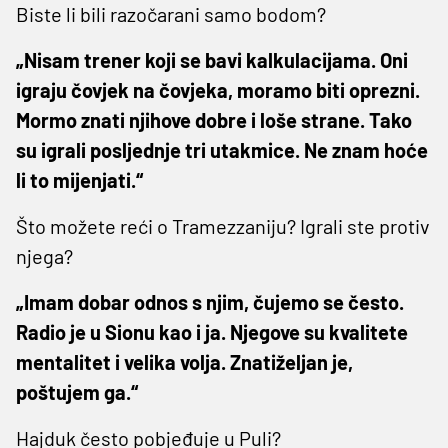
Biste li bili razočarani samo bodom?
„Nisam trener koji se bavi kalkulacijama. Oni
igraju čovjek na čovjeka, moramo biti oprezni.
Mormo znati njihove dobre i loše strane. Tako
su igrali posljednje tri utakmice. Ne znam hoće
li to mijenjati.“
Što možete reći o Tramezzaniju? Igrali ste protiv
njega?
„Imam dobar odnos s njim, čujemo se često.
Radio je u Sionu kao i ja. Njegove su kvalitete
mentalitet i velika volja. Znatiželjan je,
poštujem ga.“
Hajduk često pobjeđuje u Puli?