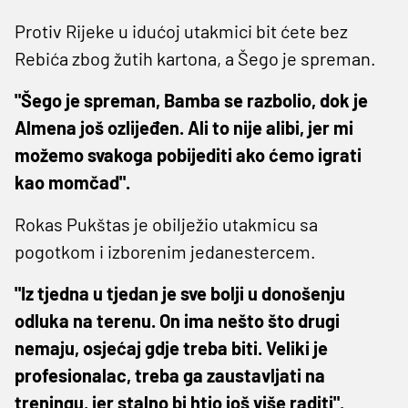
Protiv Rijeke u idućoj utakmici bit ćete bez
Rebića zbog žutih kartona, a Šego je spreman.
"Šego je spreman, Bamba se razbolio, dok je
Almena još ozlijeđen. Ali to nije alibi, jer mi
možemo svakoga pobijediti ako ćemo igrati
kao momčad".
Rokas Pukštas je obilježio utakmicu sa
pogotkom i izborenim jedanestercem.
"Iz tjedna u tjedan je sve bolji u donošenju
odluka na terenu. On ima nešto što drugi
nemaju, osjećaj gdje treba biti. Veliki je
profesionalac, treba ga zaustavljati na
treningu, jer stalno bi htio još više raditi".