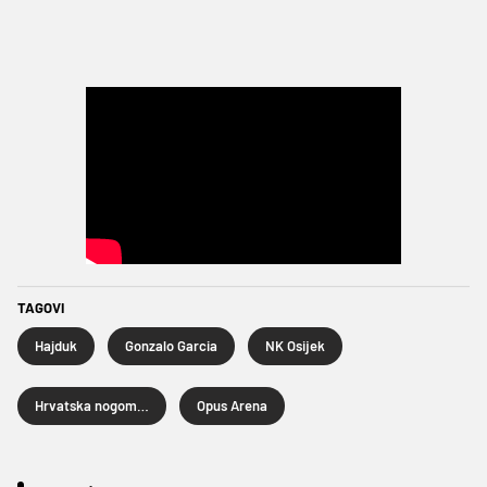
TAGOVI
Hajduk
Gonzalo Garcia
NK Osijek
Hrvatska nogometna liga
Opus Arena