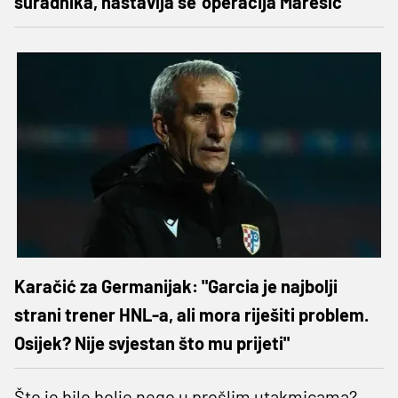
suradnika, nastavlja se 'operacija Marešić'
Karačić za Germanijak: "Garcia je najbolji
strani trener HNL-a, ali mora riješiti problem.
Osijek? Nije svjestan što mu prijeti"
Što je bilo bolje nego u prošlim utakmicama?