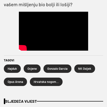
vašem mišljenju bio bolji ili lošiji?
TAGOVI
Hajduk
Ocjene
Gonzalo Garcia
NK Osijek
Opus Arena
Hrvatska nogometna liga
SLJEDEĆA VIJEST